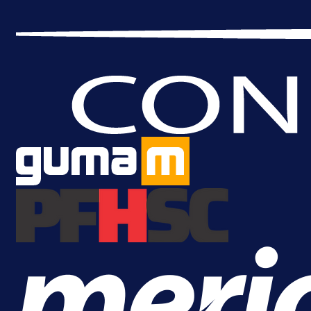
A Selekcija
Samed Baždar predstavljen u
novom klubu, nosit će kultni broj
devet!
5 h 36 min
A Selekcija
Pogledajte gol: Tabaković zabio z
trijumf Salzburga u Evropskoj ligi!
9 h 23 min