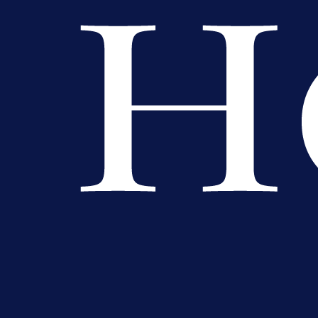
Premijer liga BiH
Grbavica se prisjetila Izeta Nanića
Manijaci razvili posebnu parolu!
2 h 26 min