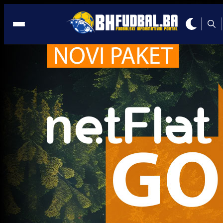
Šibenik
Premijer liga BiH
Velež uz sjajnu igru slavio protiv ekipe iz HNL-a!