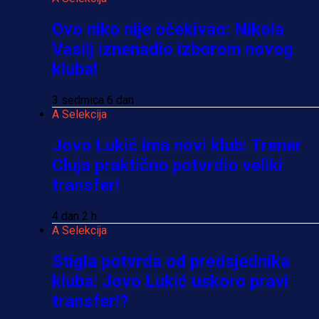
Ovo niko nije očekivao: Nikola
Vasilj iznenadio izborom novog
kluba!
3 sedmica 6 dan
A Selekcija
Jovo Lukić ima novi klub: Trener
Cluja praktično potvrdio veliki
transfer!
4 dan 2 h
A Selekcija
Stigla potvrda od predsjednika
kluba: Jovo Lukić uskoro pravi
transfer!?