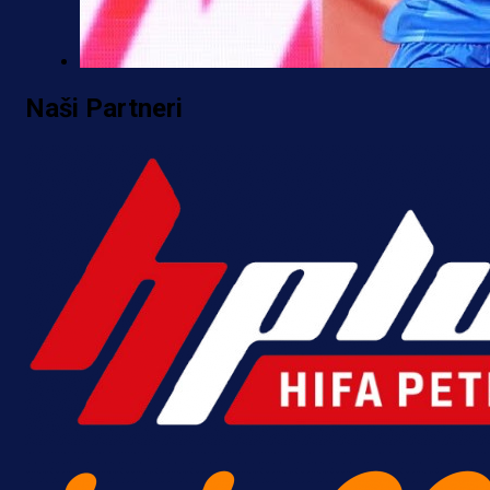
Premijer liga BiH
Naši Partneri
Željo uprkos svim problemima
krenuo pobjedom: Plavi slavili na
Grbavici!
1 h 38 min