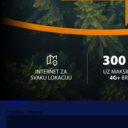
1 godina 4 mjesec
Ostale lige
ŠTA VI MISLITE: Baklja na terenu, je li pogodak
regularan?
1 godina 7 mjesec