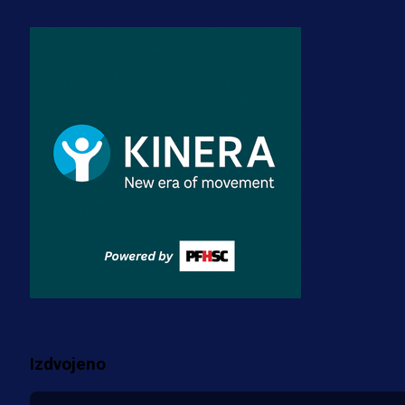
3 sedmica 5 dan
A Selekcija
Zmajevi dobili veliko pojačanje:
Fudbaler Olympiacosa želi obući
dres BiH!
3 sedmica 4 dan
Premijer liga BiH
Misimović priveden: SIPA ga tereti
za pranje novca, pretresaju
prostorije FK Borac!
2 sedmica 11 h
Više vijesti
Izdvojeno