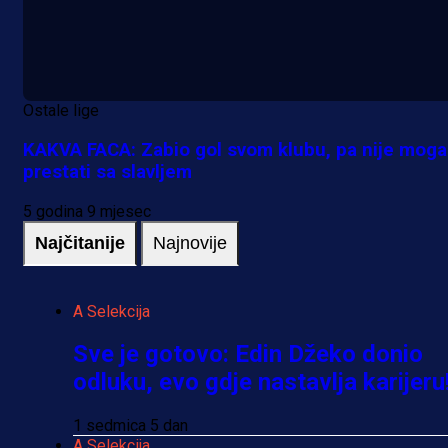
Ostale lige
KAKVA FACA: Zabio gol svom klubu, pa nije mog
prestati sa slavljem
5 godina 9 mjesec
Najčitanije
Najnovije
A Selekcija
Sve je gotovo: Edin Džeko donio
odluku, evo gdje nastavlja karijeru
1 sedmica 5 dan
A Selekcija