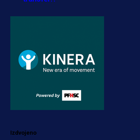
3 sedmica 4 dan
A Selekcija
Zmajevi dobili veliko pojačanje:
Fudbaler Olympiacosa želi obući
dres BiH!
3 sedmica 3 dan
Premijer liga BiH
Misimović priveden: SIPA ga tereti
za pranje novca, pretresaju
prostorije FK Borac!
1 sedmica 6 dan
Više vijesti
Izdvojeno