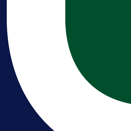
A Selekcija
Reprezentativac BiH bi mogao
postati novo pojačanje Hajduka!
1 dan 13 h