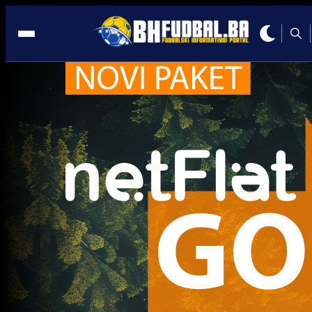
Zorya
Bh. igrači
NOVI ZMAJ PAO NA TEŠKOM ISPITU: Dva gola u