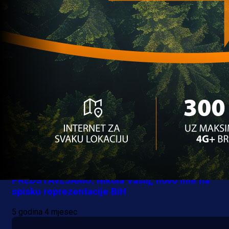
mreži Nikole Vasilja
5 godina 4 mjesec
A Selekcija
PREDSTAVLJAMO: Nikola Vasilj, novo ime na
spisku reprezentacije BiH
5 godina 4 mjesec