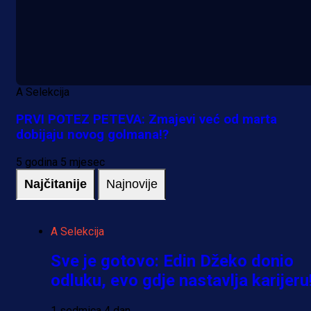
A Selekcija
PRVI POTEZ PETEVA: Zmajevi već od marta
dobijaju novog golmana!?
5 godina 5 mjesec
Najčitanije
Najnovije
A Selekcija
Sve je gotovo: Edin Džeko donio
odluku, evo gdje nastavlja karijeru
1 sedmica 4 dan