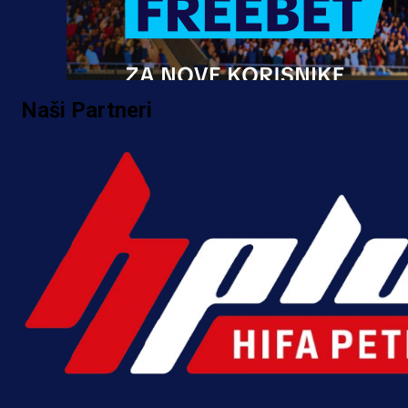
Naši Partneri
Promo vijesti
MrBit: Isprati kvalifikacije za elitn
evropska takmičenja i preuzmi
bonus dobrodošlice!
14 h 12 min