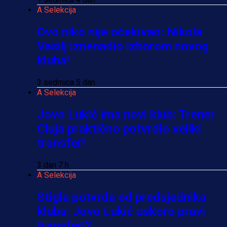
A Selekcija
Ovo niko nije očekivao: Nikola
Vasilj iznenadio izborom novog
kluba!
3 sedmica 5 dan
A Selekcija
Jovo Lukić ima novi klub: Trener
Cluja praktično potvrdio veliki
transfer!
3 dan 7 h
A Selekcija
Stigla potvrda od predsjednika
kluba: Jovo Lukić uskoro pravi
transfer!?