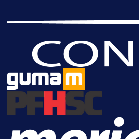
A Selekcija
Lukić seli u Bundesligu? Dva
njemačka kluba krenula po bh.
reprezentativca!
1 dan 13 h