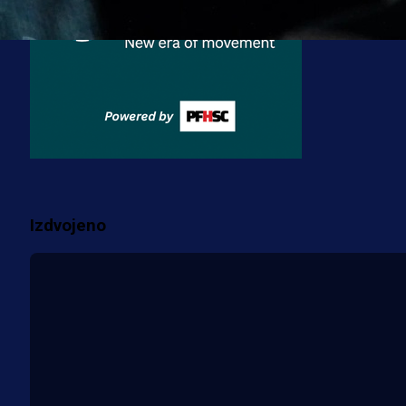
3 sedmica 3 dan
Premijer liga BiH
Misimović priveden: SIPA ga tereti
za pranje novca, pretresaju
prostorije FK Borac!
2 sedmica 1 h
Više vijesti
Izdvojeno