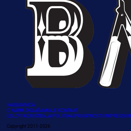
A Selekcija
Reprezentativac BiH bi mogao
NASLOVNICA
postati novo pojačanje Hajduka!
O NAMA
OGLAŠAVANJE
KONTAKT
USLOVI KORIŠTENJA
POLITIKA PRIVATNOSTI
IMPRESSU
1 dan 22 h
Copyright 2011-2026