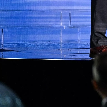
A Selekcija
Jovo Lukić ima novi klub: Trener
Cluja praktično potvrdio veliki
transfer!
3 dan 16 h
A Selekcija
Stigla potvrda od predsjednika
kluba: Jovo Lukić uskoro pravi
transfer!?
3 sedmica 4 dan
A Selekcija
Zmajevi dobili veliko pojačanje:
Fudbaler Olympiacosa želi obući
dres BiH!