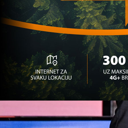
godine!
3 godina 2 mjesec
Najčitanije
Najnovije
A Selekcija
Sve je gotovo: Edin Džeko donio
odluku, evo gdje nastavlja karijeru
1 sedmica 5 dan
A Selekcija
Ovo niko nije očekivao: Nikola
Vasilj iznenadio izborom novog
kluba!
3 sedmica 5 dan