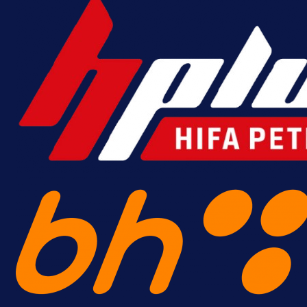
A Selekcija
Šta je Barbarez htio poručiti?
Njegova objava dolazi u veoma
zanimljivom trenutku!
15 h 53 min