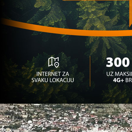
Ostale selekcije
Spektakl iz Bratislave: FACE TV prenosi sve uta
2 mjesec 2 sedmica