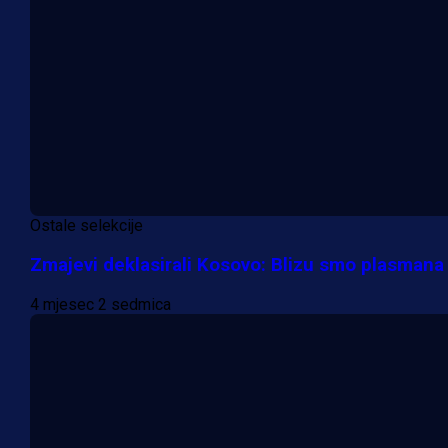
Ostale selekcije
Zmajevi deklasirali Kosovo: Blizu smo plasmana 
4 mjesec 2 sedmica