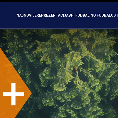
NAJNOVIJE
REPREZENTACIJA
BH. FUDBAL
INO FUDBAL
OST