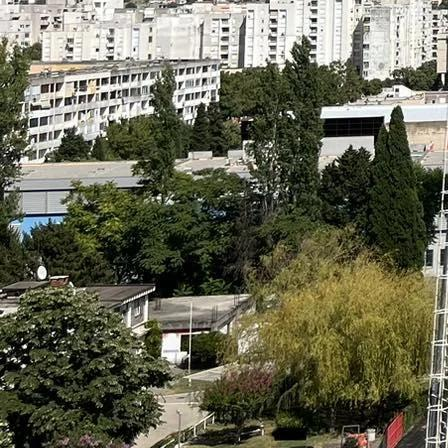
Ostale selekcije
Sjajna BiH protiv prvaka svijeta: Falio samo gol 
3 mjesec 6 dan