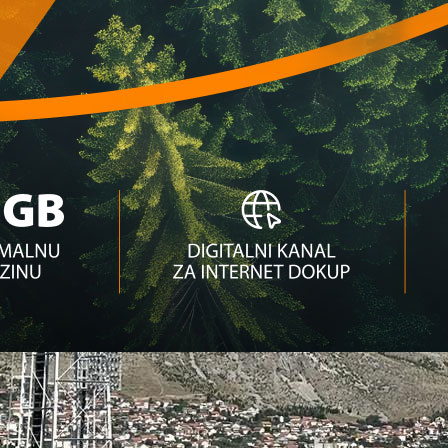
kmice BiH na Euru!