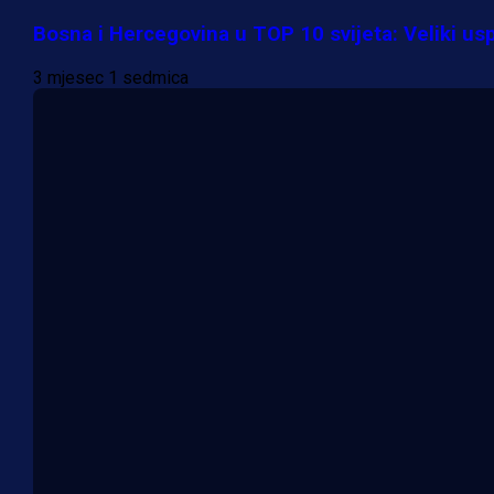
Bosna i Hercegovina u TOP 10 svijeta: Veliki us
3 mjesec 1 sedmica