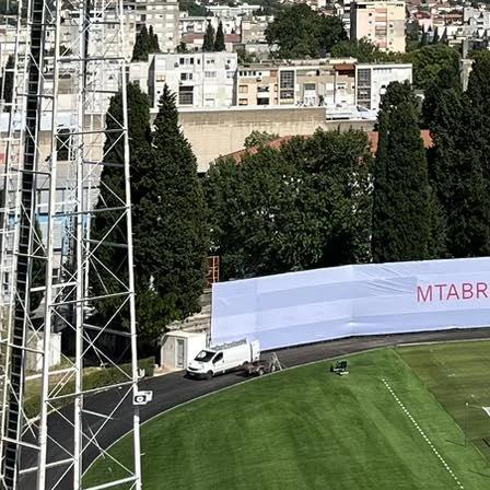
za veliku pobjedu!