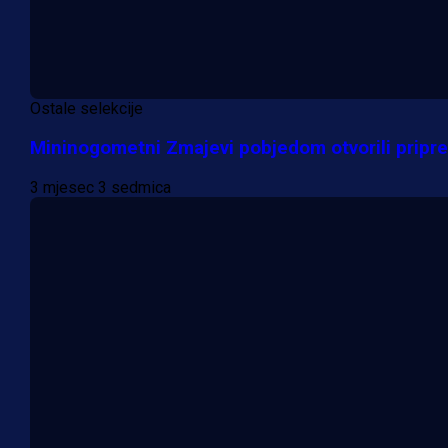
Ostale selekcije
Mininogometni Zmajevi pobjedom otvorili pripr
3 mjesec 3 sedmica