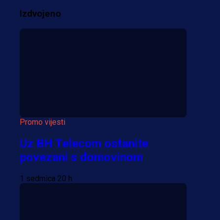
pretresaju prostorije FK
Izdvojeno
Borac!
2 sedmica 19 h
Više vijesti
Promo vijesti
Uz BH Telecom ostanite
povezani s domovinom
1 sedmica 20 h