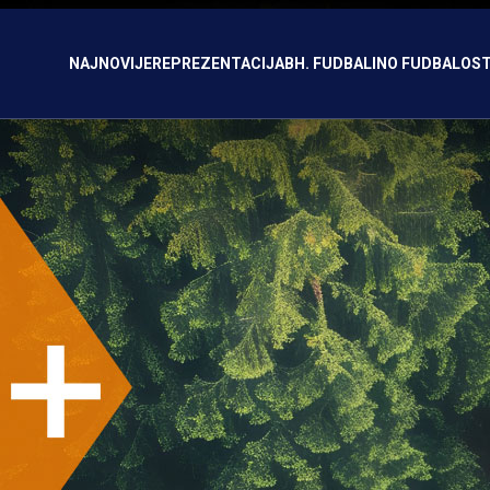
NAJNOVIJE
REPREZENTACIJA
BH. FUDBAL
INO FUDBAL
OST