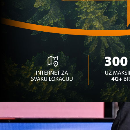
Reprezentacije
FIFA predstavila logo za Svjetsko prvenstvo 202
3 godina 2 mjesec
Najčitanije
Najnovije
A Selekcija
Sve je gotovo: Edin Džeko