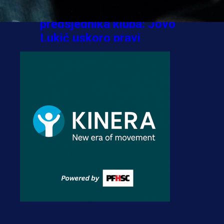
Stigla potvrda od
predsjednika kluba: Jovo
Lukić uskoro pravi
transfer!?
3 sedmica 5 dan
A Selekcija
Zmajevi dobili veliko
pojačanje: Fudbaler
Olympiacosa želi obući
dres BiH!
3 sedmica 4 dan
Premijer liga BiH
Misimović priveden: SIPA
ga tereti za pranje novca,