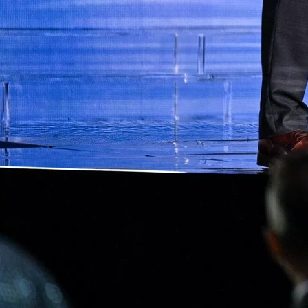
donio odluku, evo gdje
nastavlja karijeru!
1 sedmica 5 dan
A Selekcija
Ovo niko nije očekivao:
Nikola Vasilj iznenadio
izborom novog kluba!
3 sedmica 6 dan
A Selekcija
Jovo Lukić ima novi klub:
Trener Cluja praktično
potvrdio veliki transfer!
4 dan 9 h
A Selekcija