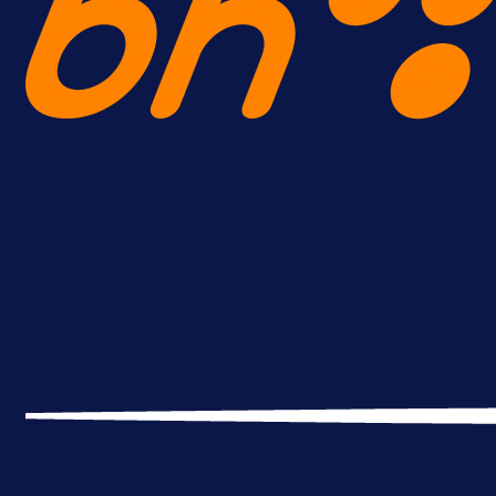
A Selekcija
Lukić seli u Bundesligu? Dva
njemačka kluba krenula po bh.
reprezentativca!
13 h 45 min