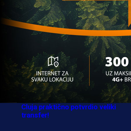
Sve je gotovo: Edin Džeko donio
odluku, evo gdje nastavlja karijeru
1 sedmica 3 dan
A Selekcija
Ovo niko nije očekivao: Nikola
Vasilj iznenadio izborom novog
kluba!
3 sedmica 4 dan
A Selekcija
Jovo Lukić ima novi klub: Trener
Cluja praktično potvrdio veliki
transfer!
2 dan 7 h