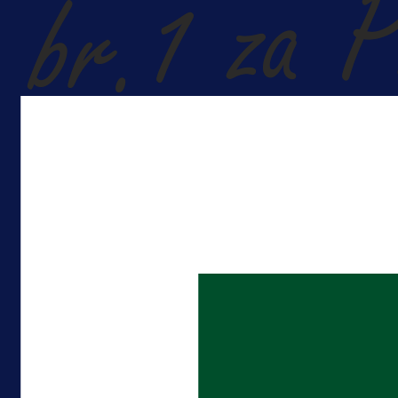
A Selekcija
Reprezentativac BiH bi mogao
postati novo pojačanje Hajduka!
13 h 49 min