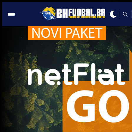
GNK Dinamo/1
Trenutno nema novosti za navedeni tag.
Najčitanije
Najnovije
A Selekcija
UEFA kaznila BiH: Navijači neće
moći pratiti Zmajeve u Poljskoj i
Rumuniji!
4 sedmica 14 h
A Selekcija