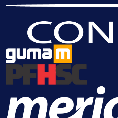
A Selekcija
Da li je selektor zadovoljan: Evo š
je Barbarez rekao o transferu
Alajbegovića u Juventus!
13 h 48 min