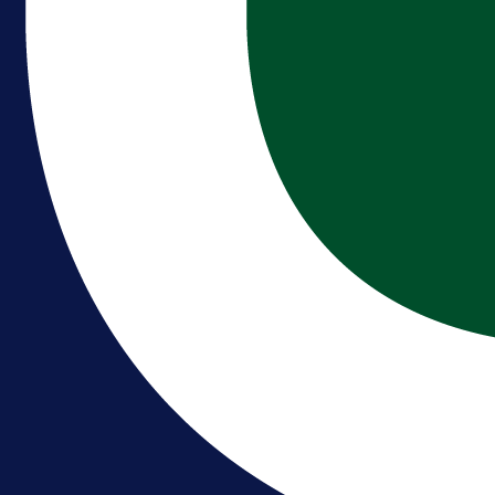
A Selekcija
Brat Kerima Alajbegovića pozvan 
reprezentaciju Njemačke!
13 h 52 min