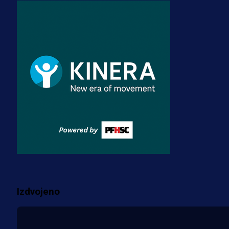
A Selekcija
Stigla potvrda od predsjednika
kluba: Jovo Lukić uskoro pravi
transfer!?
3 sedmica 3 dan
A Selekcija
Zmajevi dobili veliko pojačanje:
Fudbaler Olympiacosa želi obući
dres BiH!
3 sedmica 2 dan
Više vijesti
Izdvojeno