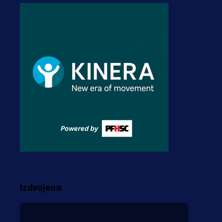
3 dan 4 h
A Selekcija
Stigla potvrda od
predsjednika kluba: Jovo
Lukić uskoro pravi
transfer!?
3 sedmica 4 dan
A Selekcija
Zmajevi dobili veliko
pojačanje: Fudbaler
Olympiacosa želi obući
dres BiH!
Izdvojeno
3 sedmica 3 dan
Više vijesti