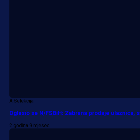
A Selekcija
Oglasio se N/FSBiH: Zabrana prodaje ulaznica, 
2 godina 9 mjesec