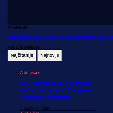
A Selekcija
Pogledajte kako su BH Fanaticosi bodrili Zmajev
4 godina 9 mjesec
Najčitanije
Najnovije
A Selekcija
UEFA kaznila BiH: Navijači
neće moći pratiti Zmajeve u
Poljskoj i Rumuniji!
4 sedmica 1 dan