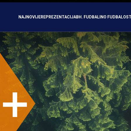
NAJNOVIJE
REPREZENTACIJA
BH. FUDBAL
INO FUDBAL
OST