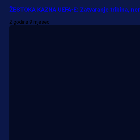
ŽESTOKA KAZNA UEFA-E: Zatvaranje tribina, nem
2 godina 9 mjesec