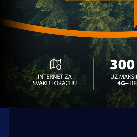
Zanimljivosti
SAVEZ PODRŽAO POMOZI.BA: VIP ulaznice sa igr
2 godina 4 mjesec