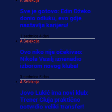
A Selekcija
Sve je gotovo: Edin Džeko
donio odluku, evo gdje
nastavlja karijeru!
1 sedmica 4 dan
A Selekcija
Ovo niko nije očekivao:
Nikola Vasilj iznenadio
izborom novog kluba!
3 sedmica 5 dan
A Selekcija
Jovo Lukić ima novi klub:
Trener Cluja praktično
potvrdio veliki transfer!