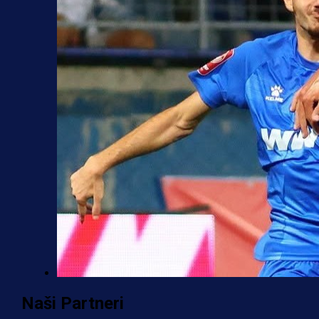
Premijer liga BiH
Naši Partneri
Željo uprkos svim problemima kren