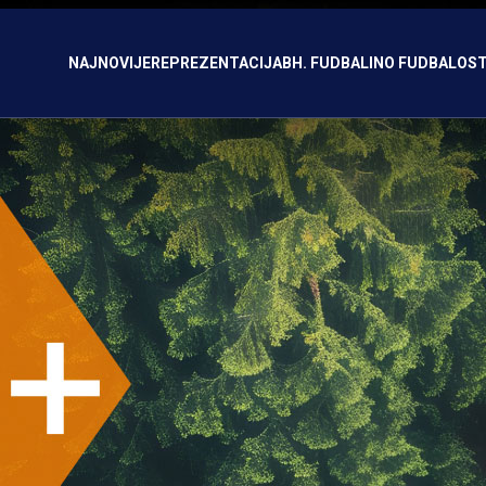
NAJNOVIJE
REPREZENTACIJA
BH. FUDBAL
INO FUDBAL
OST