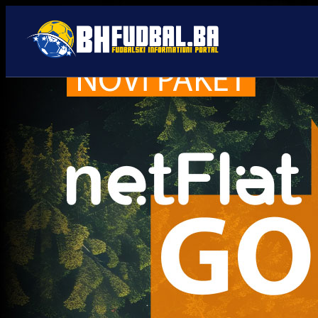
Atalanta/1
Trenutno nema novosti za navedeni tag.
Najčitanije
Najnovije
A Selekcija
Sve je gotovo: Edin Džeko
donio odluku, evo gdje
nastavlja karijeru!
1 sedmica 5 dan