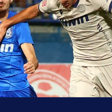
uo pobjedom: Plavi slavili na Grbavici!