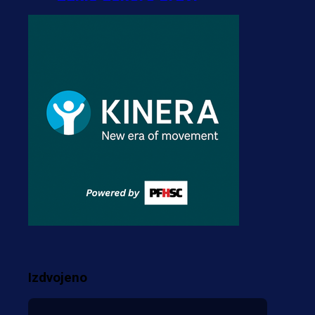
transfer!?
3 sedmica 5 dan
A Selekcija
Zmajevi dobili veliko
pojačanje: Fudbaler
Olympiacosa želi obući
dres BiH!
3 sedmica 4 dan
Premijer liga BiH
Misimović priveden: SIPA
ga tereti za pranje novca,
pretresaju prostorije FK
Izdvojeno
Borac!
2 sedmica 17 h