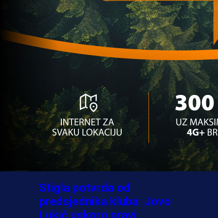
A Selekcija
Ovo niko nije očekivao:
Nikola Vasilj iznenadio
izborom novog kluba!
3 sedmica 6 dan
A Selekcija
Jovo Lukić ima novi klub:
Trener Cluja praktično
potvrdio veliki transfer!
4 dan 7 h
A Selekcija
Stigla potvrda od
predsjednika kluba: Jovo
Lukić uskoro pravi