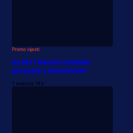
Više vijesti
Promo vijesti
Uz BH Telecom ostanite
povezani s domovinom
1 sedmica 18 h