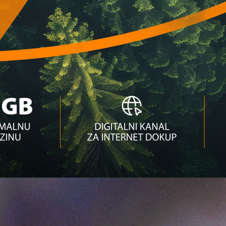
povratak u Premijer ligu BiH?