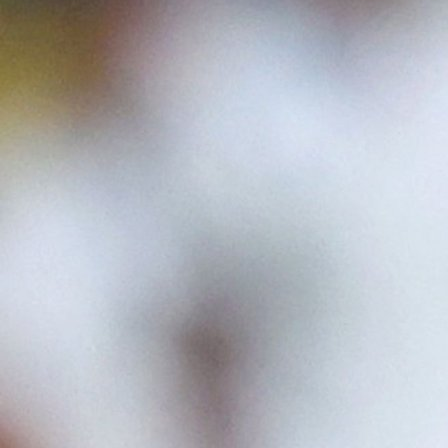
Zanimljivosti
VRTOGLAVE CIFRE: Poznato koliko je Ronaldo zara
2 godina 8 mjesec