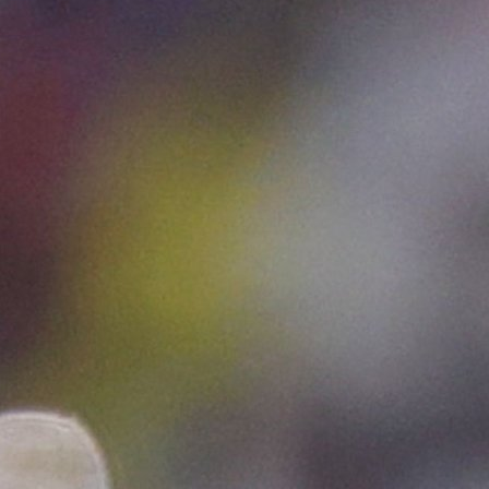
io kao najefikasniji!