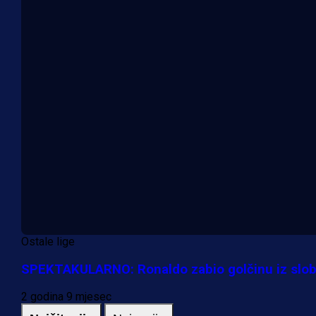
Ostale lige
SPEKTAKULARNO: Ronaldo zabio golčinu iz slob
2 godina 9 mjesec