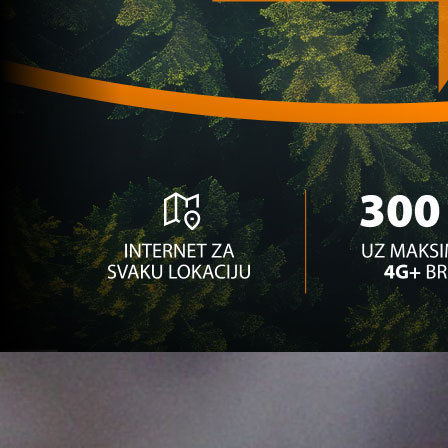
Bh. igrači
Samir Memišević napustio Emirate: Sprema li se 
1 godina 2 mjesec