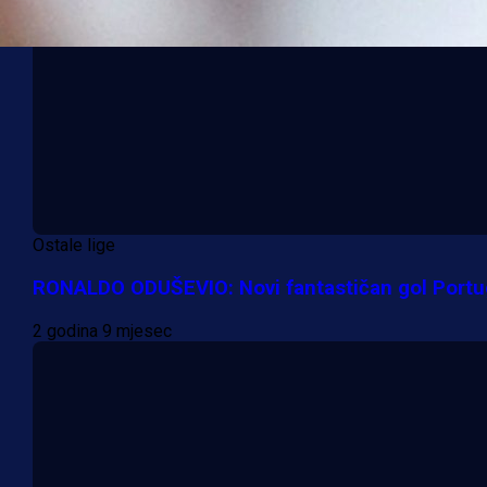
Ostale lige
RONALDO ODUŠEVIO: Novi fantastičan gol Portu
2 godina 9 mjesec