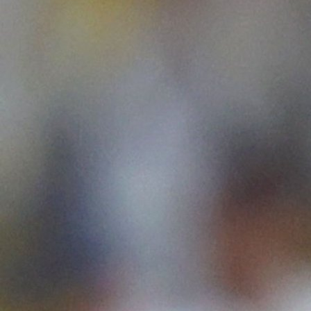
Ronaldu poništen čist gol, pa mu skandirali Mes
2 godina 8 mjesec