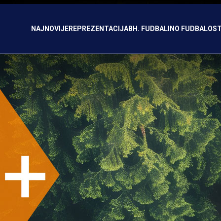
NAJNOVIJE
REPREZENTACIJA
BH. FUDBAL
INO FUDBAL
OST