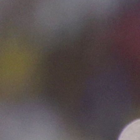
Ostale lige
SJAJNI RONALDO: Peti put u karijeri godinu završ
2 godina 7 mjesec