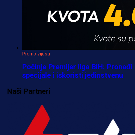
Promo vijesti
Počinje Premijer liga BiH: Pronađi
specijale i iskoristi jedinstvenu
ponudu
Naši Partneri
1 h 28 min
A Selekcija
Šta je Barbarez htio poručiti?