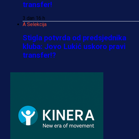
transfer!
3 dan 16 h
A Selekcija
Stigla potvrda od predsjednika
kluba: Jovo Lukić uskoro pravi
transfer!?
3 sedmica 4 dan
A Selekcija
Zmajevi dobili veliko pojačanje:
Fudbaler Olympiacosa želi obući
dres BiH!
3 sedmica 3 dan
Premijer liga BiH
Misimović priveden: SIPA ga tereti