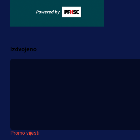
za pranje novca, pretresaju
prostorije FK Borac!
2 sedmica 1 h
Više vijesti
Izdvojeno
Promo vijesti