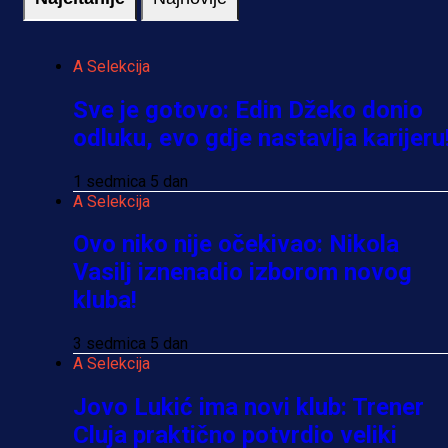
A Selekcija
Sve je gotovo: Edin Džeko donio
odluku, evo gdje nastavlja karijeru
1 sedmica 5 dan
A Selekcija
Ovo niko nije očekivao: Nikola
Vasilj iznenadio izborom novog
kluba!
3 sedmica 5 dan
A Selekcija
Jovo Lukić ima novi klub: Trener
Cluja praktično potvrdio veliki