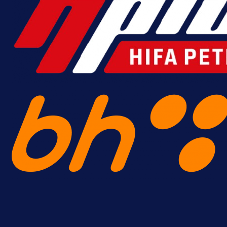
Njegova objava dolazi u veoma
zanimljivom trenutku!
15 h 55 min