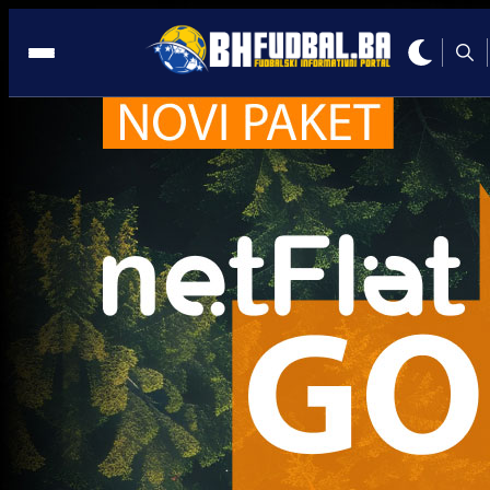
Adnan Mravac
Premijer liga BiH
Sporazumni raskid ugovora između FK Velež i