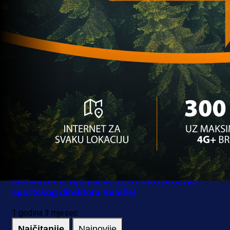
Adnana Mravca!
1 godina 3 mjesec
Premijer liga BiH
Menadžer iz Njemačke ŽESTOKO prozvao
sportskog direktora Veleža!
1 godina 3 mjesec
Najčitanije
Najnovije