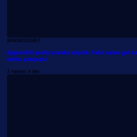
MININOGOMET
Sjajna BiH protiv prvaka svijeta: Falio samo gol z
veliku pobjedu!
3 mjesec 4 dan