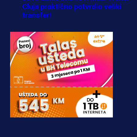
Cluja praktično potvrdio veliki
transfer!
2 dan 10 h
A Selekcija
Stigla potvrda od predsjednika
kluba: Jovo Lukić uskoro pravi
transfer!?
3 sedmica 3 dan
A Selekcija
Zmajevi dobili veliko pojačanje:
Fudbaler Olympiacosa želi obući
dres BiH!
3 sedmica 2 dan