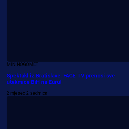
MININOGOMET
Spektakl iz Bratislave: FACE TV prenosi sve
utakmice BiH na Euru!
A Selekcija
Lukić seli u Bundesligu? Dva
2 mjesec 2 sedmica
njemačka kluba krenula po bh.
reprezentativca!
16 h 14 min