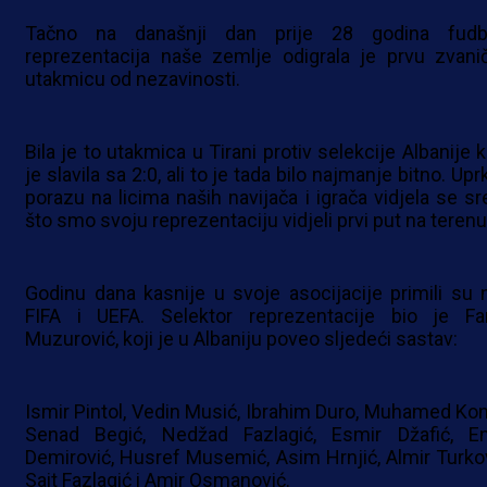
Tačno na današnji dan prije 28 godina fudb
reprezentacija naše zemlje odigrala je prvu zvani
utakmicu od nezavinosti.
Bila je to utakmica u Tirani protiv selekcije Albanije 
je slavila sa 2:0, ali to je tada bilo najmanje bitno. Up
porazu na licima naših navijača i igrača vidjela se sr
što smo svoju reprezentaciju vidjeli prvi put na terenu
Godinu dana kasnije u svoje asocijacije primili su 
FIFA i UEFA. Selektor reprezentacije bio je Fa
Muzurović, koji je u Albaniju poveo sljedeći sastav:
Ismir Pintol, Vedin Musić, Ibrahim Duro, Muhamed Konj
Senad Begić, Nedžad Fazlagić, Esmir Džafić, E
Demirović, Husref Musemić, Asim Hrnjić, Almir Turkov
Sait Fazlagić i Amir Osmanović.