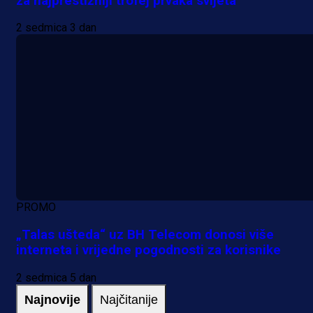
za najprestižniji trofej prvaka svijeta
2 sedmica 3 dan
PROMO
„Talas ušteda“ uz BH Telecom donosi više
interneta i vrijedne pogodnosti za korisnike
2 sedmica 5 dan
Najnovije
Najčitanije