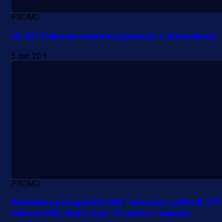
PROMO
Uz BH Telecom ostanite povezani s domovinom
5 dan 20 h
PROMO
Rekordno polugodište BH Telecoma: prihodi 275
miliona KM, dobit veća 12 posto i najveća