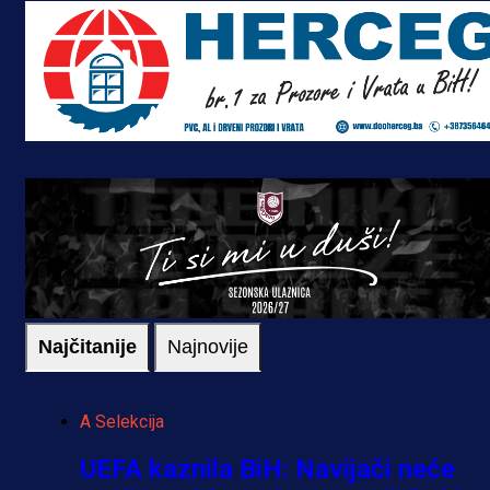
Najčitanije
Najnovije
A Selekcija
UEFA kaznila BiH: Navijači neće