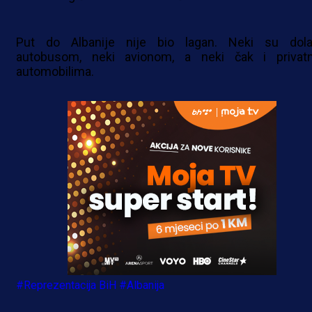
Put do Albanije nije bio lagan. Neki su dolaz
autobusom, neki avionom, a neki čak i privat
automobilima.
#Reprezentacija BiH
#Albanija