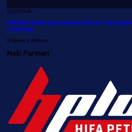
postati novo pojačanje Hajduka!
SLOVENIJA
16 h 18 min
Pobjeda mlade reprezentacije Bosne i Hercegov
u Sloveniji
9 mjesec 3 sedmica
Naši Partneri