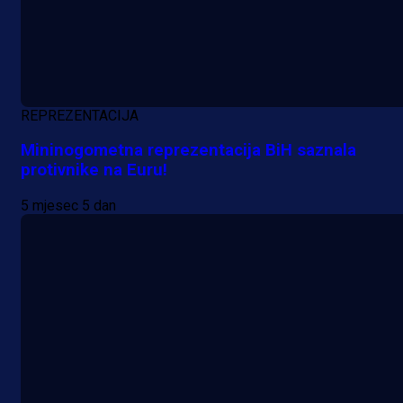
REPREZENTACIJA
Mininogometna reprezentacija BiH saznala
protivnike na Euru!
5 mjesec 5 dan
A Selekcija
Reprezentativac BiH bi mogao