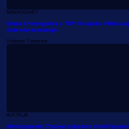
MININOGOMET
Bosna i Hercegovina u TOP 10 svijeta: Veliki usp
naše reprezentacije!
3 mjesec 1 sedmica
A Selekcija
Da li je selektor zadovoljan: Evo š
je Barbarez rekao o transferu
Alajbegovića u Juventus!
16 h 16 min
AUSTRIJA
Mininogometni Zmajevi pobjedom otvorili pripr