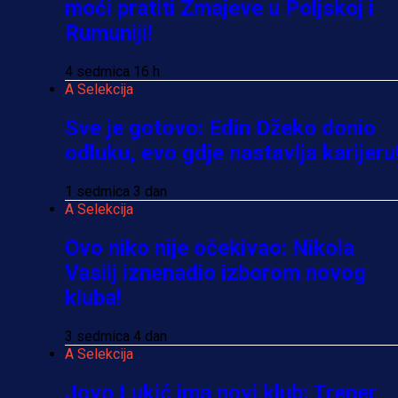
moći pratiti Zmajeve u Poljskoj i
Rumuniji!
4 sedmica 16 h
A Selekcija
Sve je gotovo: Edin Džeko donio
odluku, evo gdje nastavlja karijeru
1 sedmica 3 dan
A Selekcija
Ovo niko nije očekivao: Nikola
Vasilj iznenadio izborom novog
kluba!
3 sedmica 4 dan
A Selekcija
Jovo Lukić ima novi klub: Trener