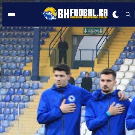
1995. GODINA
17:22, 30.11.2023
DANI PONOSA: Na današnji dan 1995.
godine odigrali smo prvi meč!
Autor:
BHFudbal.ba