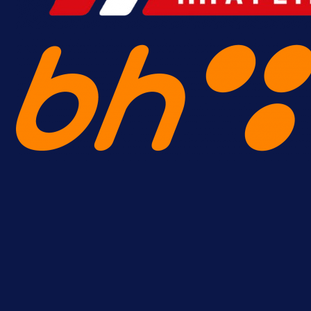
A Selekcija
Brat Kerima Alajbegovića pozvan 
reprezentaciju Njemačke!
16 h 21 min