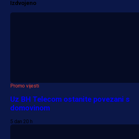
Izdvojeno
Više vijesti
Promo vijesti
Uz BH Telecom ostanite povezani s
domovinom
5 dan 20 h