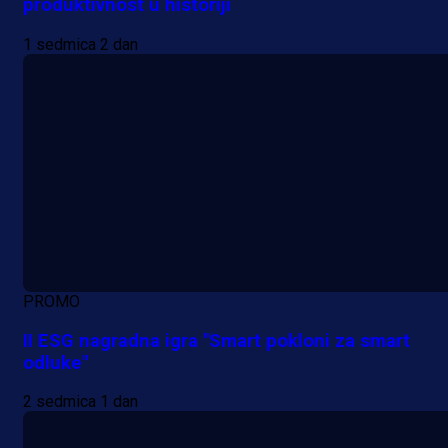
produktivnost u historiji
1 sedmica 2 dan
PROMO
II ESG nagradna igra "Smart pokloni za smart
odluke"
2 sedmica 1 dan