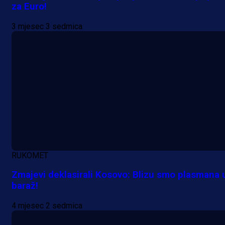
za Euro!
3 mjesec 3 sedmica
RUKOMET
Zmajevi deklasirali Kosovo: Blizu smo plasmana 
baraž!
4 mjesec 2 sedmica