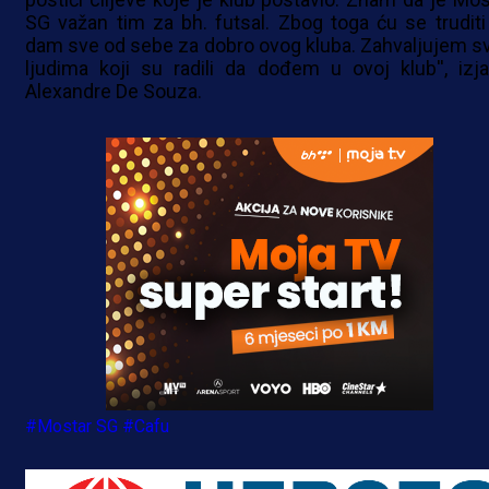
SG važan tim za bh. futsal. Zbog toga ću se truditi
dam sve od sebe za dobro ovog kluba. Zahvaljujem s
ljudima koji su radili da dođem u ovoj klub'', izja
Alexandre De Souza.
#Mostar SG
#Cafu