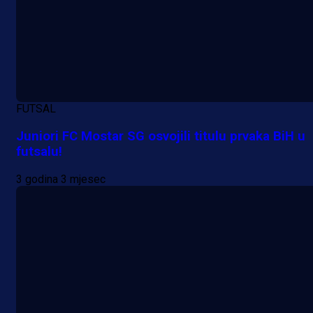
FUTSAL
Juniori FC Mostar SG osvojili titulu prvaka BiH u
futsalu!
3 godina 3 mjesec