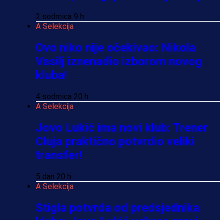
2 sedmica 9 h
A Selekcija
Ovo niko nije očekivao: Nikola
Vasilj iznenadio izborom novog
kluba!
4 sedmica 20 h
A Selekcija
Jovo Lukić ima novi klub: Trener
Cluja praktično potvrdio veliki
transfer!
5 dan 20 h
A Selekcija
Stigla potvrda od predsjednika