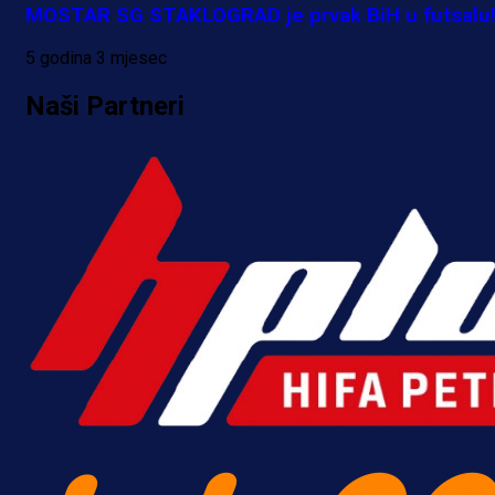
MOSTAR SG STAKLOGRAD je prvak BiH u futsalu
5 godina 3 mjesec
Naši Partneri
Premijer liga BiH
Bez pobjednika u Mostaru:
Sarajevo kiksalo na startu
prvenstva!
18 h 51 min