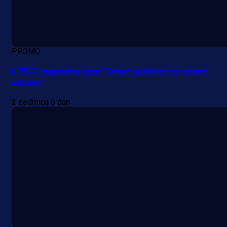
PROMO
II ESG nagradna igra "Smart pokloni za smart
odluke"
2 sedmica 5 dan