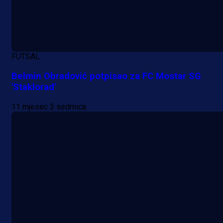
FUTSAL
Belmin Obradović potpisao za FC Mostar SG
'Staklorad'
11 mjesec 3 sedmica