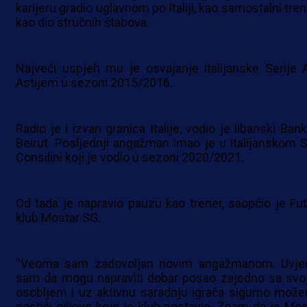
karijeru gradio uglavnom po Italiji, kao samostalni tren
kao dio stručnih štabova.
Najveći uspjeh mu je osvajanje italijanske Serije 
Astijem u sezoni 2015/2016.
Radio je i izvan granica Italije, vodio je libanski Ban
Beirut. Posljednji angažman imao je u italijanskom S
Consilini koji je vodio u sezoni 2020/2021.
Od tada je napravio pauzu kao trener, saopćio je Fut
klub Mostar SG.
''Veoma sam zadovoljan novim angažmanom. Uvje
sam da mogu napraviti dobar posao zajedno sa svo
osobljem i uz aktivnu saradnju igrača sigurno mož
postići ciljeve koje je klub postavio. Znam da je Mos