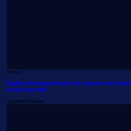
FINALE
Čapljina dočekuje Mostar SG u prvom meču final
Futsal Kupa BiH
3 godina 3 mjesec