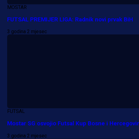
MOSTAR
FUTSAL PREMIJER LIGA: Radnik novi prvak BiH
3 godina 2 mjesec
A Selekcija
Nova sezona, stari problemi: Esmi
Bajraktarević ponovo bez minuta 
PSV-u!
5 h 30 min
FUTSAL
Mostar SG osvojio Futsal Kup Bosne i Hercegovi
3 godina 2 mjesec