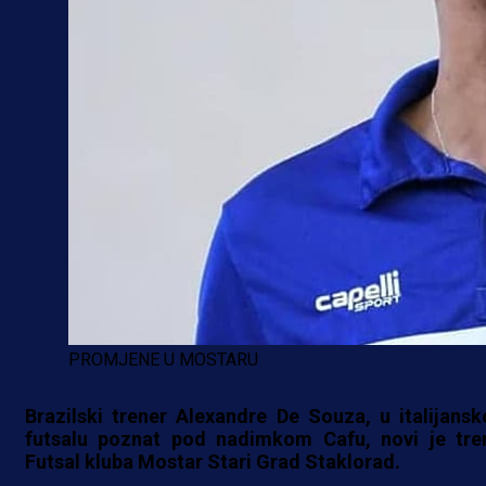
PROMJENE U MOSTARU
Brazilski trener Alexandre De Souza, u italijans
futsalu poznat pod nadimkom Cafu, novi je tre
Futsal kluba Mostar Stari Grad Staklorad.