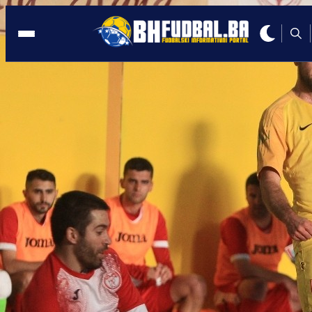
MOSTAR
09:10, 18.11.2023
Brazilac Cafu naslijedio Fazlinovića na
klupi Mostar SG Staklorada
Autor:
Redakcija