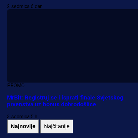
2 sedmica 6 dan
PROMO
MrBit: Registruj se i isprati finale Svjetskog
prvenstva uz bonus dobrodošlice
3 sedmica 5 h
Najnovije
Najčitanije