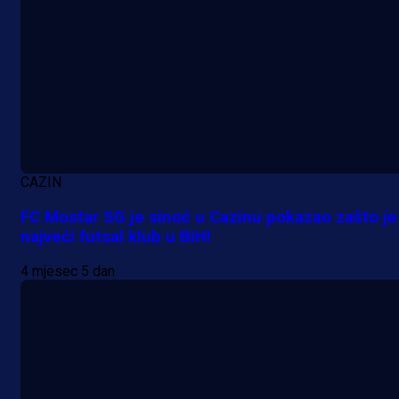
A Selekcija
Potencijalni reprezentativac BiH
pred velikim transferom: Ide kod
Demirovića u Stuttgart!
3 h 33 min
CAZIN
FC Mostar SG je sinoć u Cazinu pokazao zašto je
najveći futsal klub u BiH!
4 mjesec 5 dan