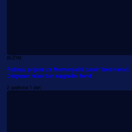
BUŽIM
Počinju prijave za Memorijalni turnir 'Izet Nanić':
Osiguran rekordan nagradni fond
2 sedmica 1 dan