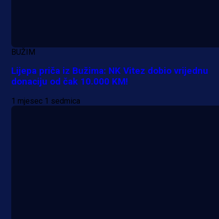
Promo vijesti
MrBit: Isprati kvalifikacije za elitn
BUŽIM
evropska takmičenja i preuzmi
Lijepa priča iz Bužima: NK Vitez dobio vrijednu
bonus dobrodošlice!
donaciju od čak 10.000 KM!
23 h 13 min
1 mjesec 1 sedmica