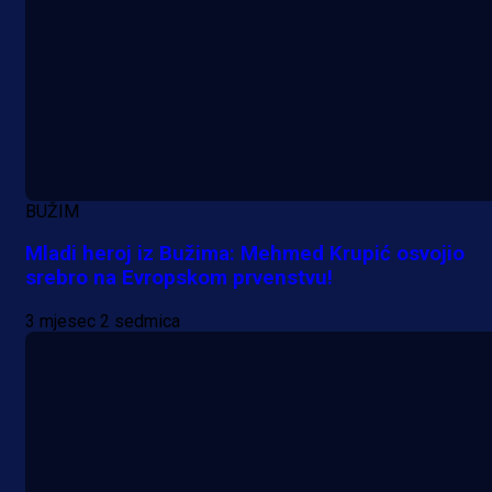
A Selekcija
Lukić seli u Bundesligu? Dva
njemačka kluba krenula po bh.
reprezentativca!
1 dan 22 h
BUŽIM
Mladi heroj iz Bužima: Mehmed Krupić osvojio
srebro na Evropskom prvenstvu!
3 mjesec 2 sedmica