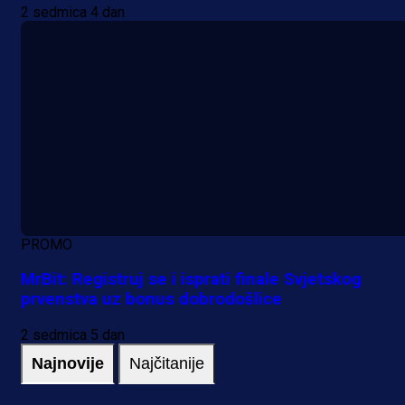
2 sedmica 4 dan
PROMO
MrBit: Registruj se i isprati finale Svjetskog
prvenstva uz bonus dobrodošlice
2 sedmica 5 dan
Najnovije
Najčitanije