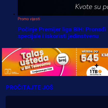
Promo vijesti
Počinje Premijer liga BiH: Pronađi
specijale i iskoristi jedinstvenu
ponudu
1 h 23 min
A Selekcija
Šta je Barbarez htio poručiti?
Njegova objava dolazi u veoma
PROČITAJTE JOŠ
zanimljivom trenutku!
15 h 51 min