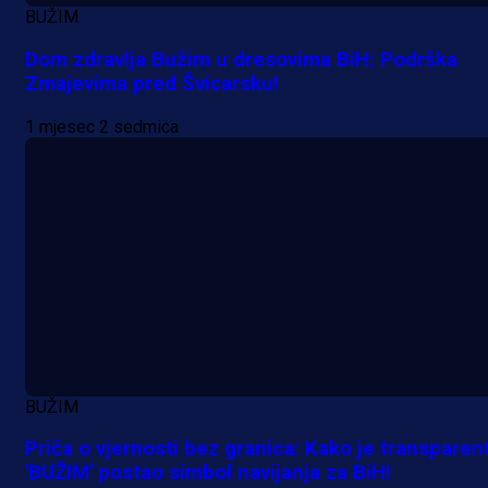
BUŽIM
Dom zdravlja Bužim u dresovima BiH: Podrška
Zmajevima pred Švicarsku!
1 mjesec 2 sedmica
BUŽIM
Priča o vjernosti bez granica: Kako je transparen
'BUŽIM' postao simbol navijanja za BiH!