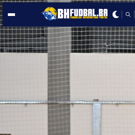
FUTSAL
21:49, 06.11.2023
KAKVA MAJSTORIJA: Sadet Šahinović
pogodio u stilu Ricardinha!
Autor:
Redakcija