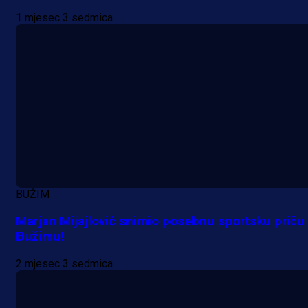
1 mjesec 3 sedmica
BUŽIM
Marjan Mijajlović snimio posebnu sportsku priču
Bužimu!
2 mjesec 3 sedmica