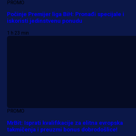
PROMO
Počinje Premijer liga BiH: Pronađi specijale i
iskoristi jedinstvenu ponudu
1 h 23 min
PROMO
MrBit: Isprati kvalifikacije za elitna evropska
takmičenja i preuzmi bonus dobrodošlice!