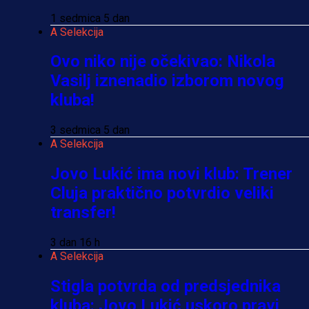
1 sedmica 5 dan
A Selekcija
Ovo niko nije očekivao: Nikola
Vasilj iznenadio izborom novog
kluba!
3 sedmica 5 dan
A Selekcija
Jovo Lukić ima novi klub: Trener
Cluja praktično potvrdio veliki
transfer!
3 dan 16 h
A Selekcija
Stigla potvrda od predsjednika
kluba: Jovo Lukić uskoro pravi