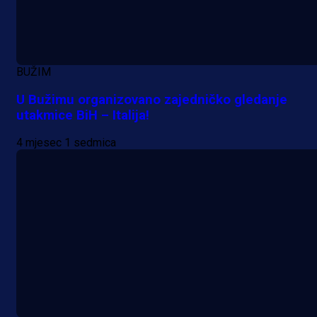
BUŽIM
U Bužimu organizovano zajedničko gledanje
utakmice BiH – Italija!
4 mjesec 1 sedmica
A Selekcija
Da li je selektor zadovoljan: Evo š