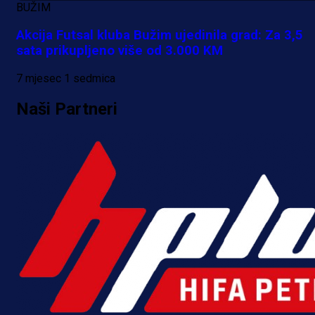
BUŽIM
je Barbarez rekao o transferu
Akcija Futsal kluba Bužim ujedinila grad: Za 3,5
Alajbegovića u Juventus!
sata prikupljeno više od 3.000 KM
1 dan 22 h
7 mjesec 1 sedmica
Naši Partneri