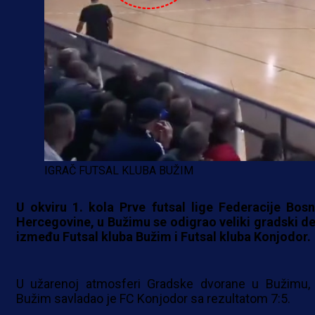
IGRAČ FUTSAL KLUBA BUŽIM
U okviru 1. kola Prve futsal lige Federacije Bosn
Hercegovine, u Bužimu se odigrao veliki gradski de
između Futsal kluba Bužim i Futsal kluba Konjodor.
U užarenoj atmosferi Gradske dvorane u Bužimu,
Bužim savladao je FC Konjodor sa rezultatom 7:5.