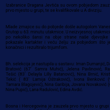
Izabranice Dragana Jevtića su ovom pobjedom zauz
prvo mjesto u grupi, te se kvalifikovale u A diviziju.
Mlade zmajice su do pobjede došle autogolom Vane
Grutop u 63. minutu utakmice. U neizvjesnoj utakmici
po nekoliko šansi na obje strane naše djevojke
pokazale kartakter i veću želju za pobjedom što j
konačnici i rezultiralo trijumfom.
Bh. selekcija je nastupila u sastavu: Iman Dumanjić, Da
Bratović (67` Samra Muhić), Jelena Pavlinović, Ra
Tešić (83` Delayla Lilly Batanović), Nina Brnić, Krist
Tekić ( 83` Lamija Oštraković), Ivona Benković (
Tamara Blagojević), Nina Garibija, Jovana Novaković (
Nina Pupić), Lana Radulović, Edina Avdić.
Bosna i Hercegovina je zauzela prvo mjesto u grupi