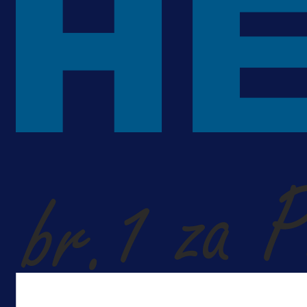
A Selekcija
Kakva partija Omerovića: Postiga