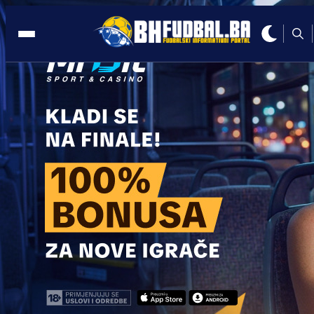
STANIŠ
15:46, 30.10.2023
Ženska juniorska selekcija BiH plasiral
se u Ligu A
Autor:
BHFudbal.ba