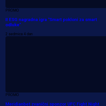
PROMO
II ESG nagradna igra "Smart pokloni za smart
odluke"
2 sedmica 4 dan
PROMO
Meridianbet zvanični sponzor UFC Fight Night