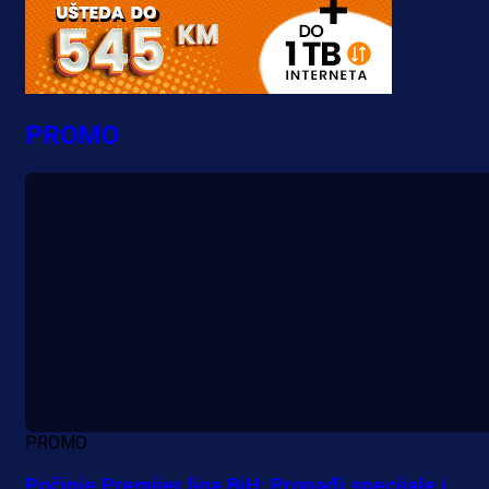
PROMO
PROMO
Počinje Premijer liga BiH: Pronađi specijale i