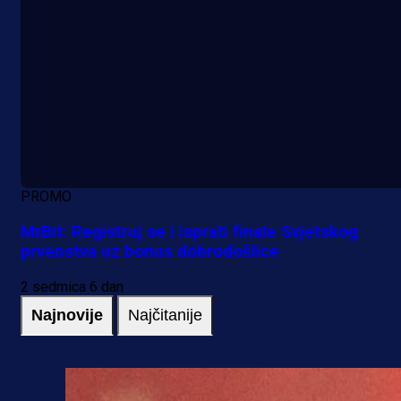
PROMO
MrBit: Registruj se i isprati finale Svjetskog
prvenstva uz bonus dobrodošlice
2 sedmica 6 dan
Najnovije
Najčitanije