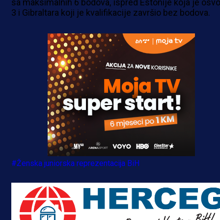
sa maksimalnih 6 bodova, ispred Estonije koja je osvoj
3 i Gibraltara koji je kvalifikacije završio bez bodova.
#Ženska juniorska reprezentacija BiH