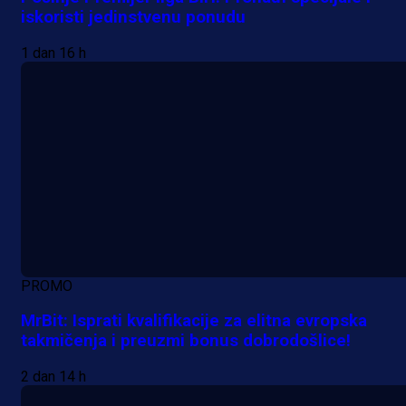
iskoristi jedinstvenu ponudu
1 dan 16 h
PROMO
MrBit: Isprati kvalifikacije za elitna evropska
takmičenja i preuzmi bonus dobrodošlice!
2 dan 14 h