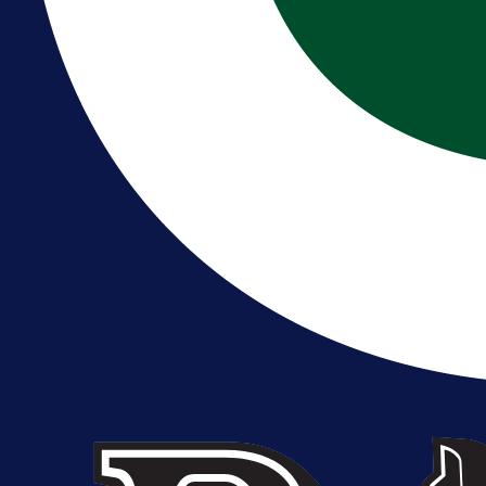
A Selekcija
Muharemović se ozbiljno nameće 
Leedsu: Nova dobra partija bh.
reprezentativca!
9 h 27 min