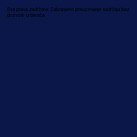
Sva prava zadržana. Zabranjeno preuzimanje sadržaja bez
dozvole izdavača.
A Selekcija
Alajbegović debitovao za Juventu
Kako je ocijenjen nastup
reprezentativca BiH?