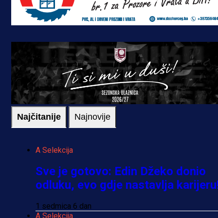
Najčitanije
Najnovije
A Selekcija
Sve je gotovo: Edin Džeko donio
odluku, evo gdje nastavlja karijeru
1 sedmica 6 dan
A Selekcija