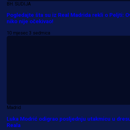
BH. SUDIJA
Pogledajte šta su iz Real Madrida rekli o Peljti: 
niko nije očekivao!
10 mjesec 3 sedmica
A Selekcija
Da li je selektor zadovoljan: Evo š
je Barbarez rekao o transferu
Alajbegovića u Juventus!
1 dan 2 h
Madrid
Luka Modrić odigrao posljednju utakmicu u dres
Reala