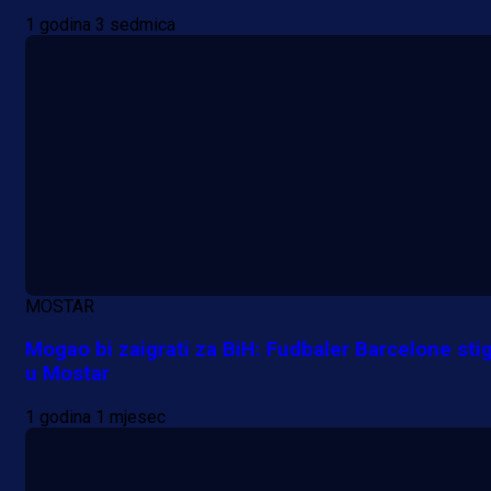
1 godina 3 sedmica
MOSTAR
Mogao bi zaigrati za BiH: Fudbaler Barcelone sti
u Mostar
1 godina 1 mjesec