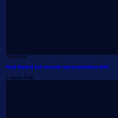
TRANSFER
A Selekcija
Real Madrid želi dovesti reprezentativca BiH!
Lukić seli u Bundesligu? Dva
9 mjesec 5 dan
njemačka kluba krenula po bh.
reprezentativca!
1 dan 2 h