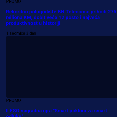
PROMO
Rekordno polugodište BH Telecoma: prihodi 275
miliona KM, dobit veća 12 posto i najveća
produktivnost u historiji
1 sedmica 3 dan
PROMO
II ESG nagradna igra "Smart pokloni za smart
odluke"