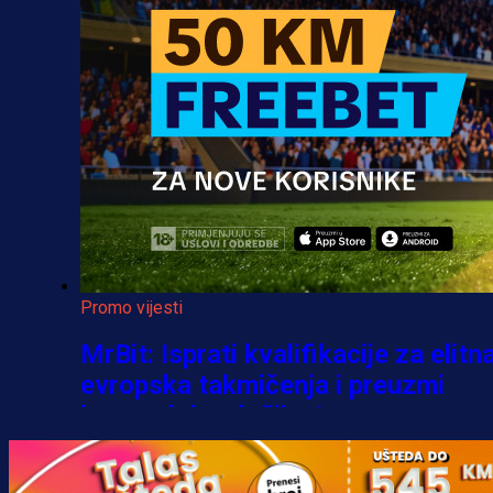
Promo vijesti
MrBit: Isprati kvalifikacije za elitn
evropska takmičenja i preuzmi
bonus dobrodošlice!
3 h 13 min