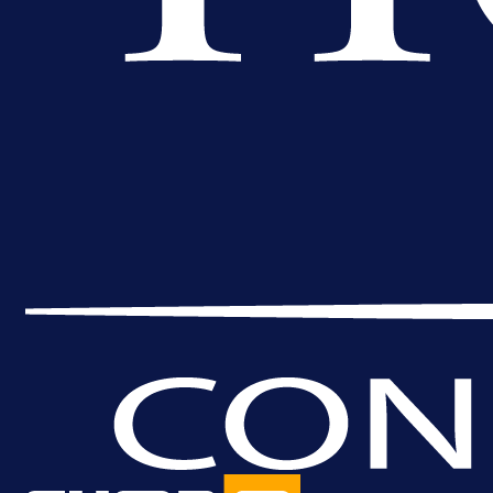
A Selekcija
Brat Kerima Alajbegovića pozvan 
reprezentaciju Njemačke!
1 dan 2 h