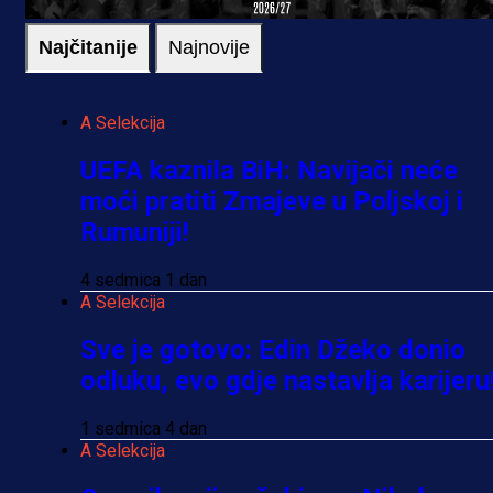
Najčitanije
Najnovije
A Selekcija
UEFA kaznila BiH: Navijači neće
moći pratiti Zmajeve u Poljskoj i
Rumuniji!
4 sedmica 1 dan
A Selekcija
Sve je gotovo: Edin Džeko donio
odluku, evo gdje nastavlja karijeru
1 sedmica 4 dan
A Selekcija