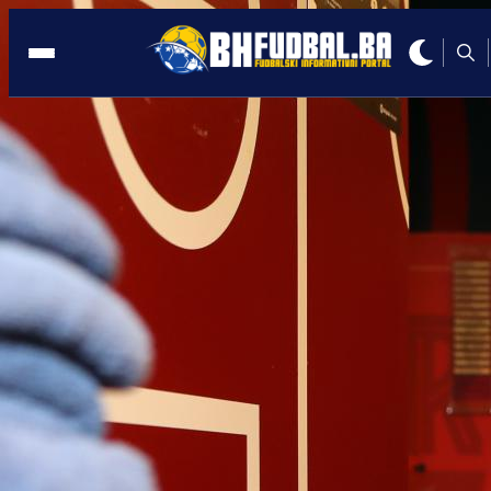
LA LIGA
19:52, 28.10.2023
EL CLASICO: Pogledajte kako je sjajni
Bellingham srušio Barcu!
Autor:
BHFudbal.ba