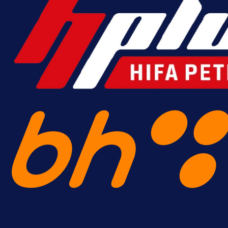
A Selekcija
Reprezentativac BiH bi mogao
postati novo pojačanje Hajduka!