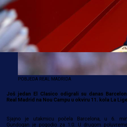
POBJEDA REAL MADRIDA
Još jedan El Clasico odigrali su danas Barcelon
Real Madrid na Nou Campu u okviru 11. kola La Lige
Sjajno je utakmicu počela Barcelona, u 6. min
Gundogan je pogodio za 1:0. U drugom poluvrem