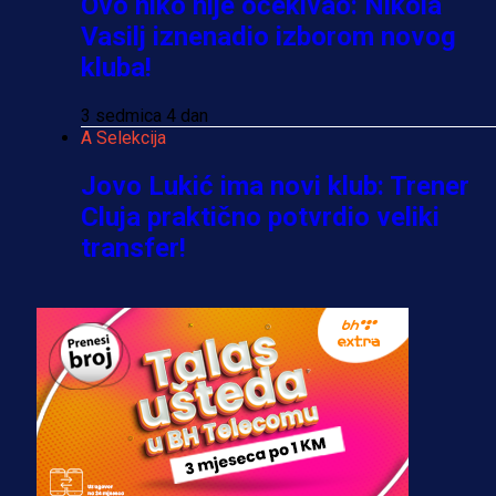
Ovo niko nije očekivao: Nikola
Vasilj iznenadio izborom novog
kluba!
3 sedmica 4 dan
A Selekcija
Jovo Lukić ima novi klub: Trener
Cluja praktično potvrdio veliki
transfer!
2 dan 20 h
A Selekcija
Stigla potvrda od predsjednika
kluba: Jovo Lukić uskoro pravi
transfer!?
3 sedmica 4 dan