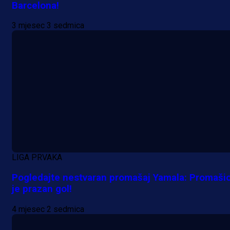
Barcelona!
3 mjesec 3 sedmica
LIGA PRVAKA
Pogledajte nestvaran promašaj Yamala: Promaši
je prazan gol!
4 mjesec 2 sedmica