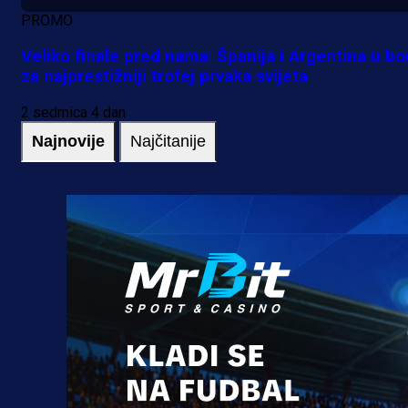
PROMO
Veliko finale pred nama: Španija i Argentina u bo
za najprestižniji trofej prvaka svijeta
2 sedmica 4 dan
Najnovije
Najčitanije