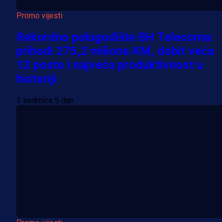
Promo vijesti
Rekordno polugodište BH Telecoma:
prihodi 275,2 miliona KM, dobit veća
12 posto i najveća produktivnost u
historiji
1 sedmica 5 dan