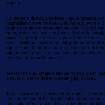
ovaj tim.
“Ja vjerujem da mogu. Na kraju krajeva, opterećujem
i razmišljam o stvarima koje su do mene. U ovom sluč
trudit ću se da sve prenesem na ekipu. Sve što nije
mene, mogu reći svoje mišljenje. Koliko ću ostati,
znam. Sigurno je da ću dati sve od sebe i to je kl
svega. Svaki sat, svaki minut, ali je bitna i atmosfer
kojoj se radi. Kada što spremniji dočekamo utakmic
odigramo ih što više, što je u našim rukama mi ćemo d
sve od sebe”, ističe Milošević.
Selektori na klupi Zmajeva lako se mijenjaju, a Miloše
je govorio i o tome da li je svjestan gdje je došao.
“Kao i svaka druga. Slažem se da regioni i zone im
svoje specifičnosti. BiH također, ali nisu meni strane.
sam ipak rođen u ovoj državi, poznajem mentalite