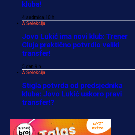
kluba!
4 sedmica 10 h
A Selekcija
Jovo Lukić ima novi klub: Trener
Cluja praktično potvrdio veliki
transfer!
5 dan 9 h
A Selekcija
Stigla potvrda od predsjednika
kluba: Jovo Lukić uskoro pravi
transfer!?
3 sedmica 6 dan
A Selekcija
Zmajevi dobili veliko pojačanje: