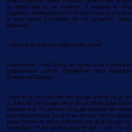
imamo Pjanića i Džeku u napadu. Imamo sve, ali sve
to detalji koji su se dešavali. Ti rezultati su otišl
negativno, ali detalji su bitni. Detalje moramo preokre
u našu korist i rezultati će biti drugačiji”, rekao
Milošević.
“Volio bih da je Švabo i dalje među nama”
Prisjetio se i Ivice Osima, ali i govorio da li osjeća 
odgovornosti prema Zmajevima zbog legendar
Štrausa sa Grbavice.
“Prvo mi je jako žao, bio bih mnogo sretniji da je Šv
tu. Meni bi bilo mnogo lakše jer on stvari bolje razum
bolje od svih. On je imao viziju, ali i karakter da ostan
putu bez prepreka. On je imao one koji se nisu slagali 
jedan čovjek ne može pobijediti sve, ali je istrajao. O
razmišljao 15-20 godina prije drugih i ono što je