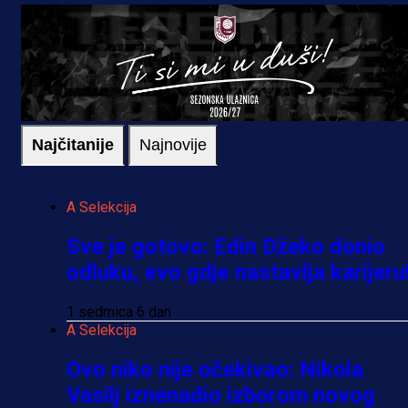
Najčitanije
Najnovije
A Selekcija
Sve je gotovo: Edin Džeko donio
odluku, evo gdje nastavlja karijeru
1 sedmica 6 dan
A Selekcija
Ovo niko nije očekivao: Nikola
Vasilj iznenadio izborom novog