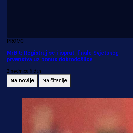
PROMO
MrBit: Registruj se i isprati finale Svjetskog
prvenstva uz bonus dobrodošlice
2 sedmica 6 dan
Najnovije
Najčitanije