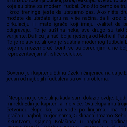
Brzina donošenja odluka, pasa, reakcije…sve su to brz
koje su bitne za moderni fudbal. Ono što ćemo se trud
i kroz treninge jeste da ubrzamo pas. Ako ništa dr
možete da ubržate igru na više načina, da li kroz b
cirkulaciju ili imate igrače koji imaju kvalitet da b
odigravaju. To je suština neka, sve drugo su takti
varijante. Da li ću ja naći bolja rješenja od Mehe ili Far
To je relativno, ali ovo je suština modernog fudbala 
koje ne možemo ući boriti se sa osrednjim, a ne bol
reprezentacijama”, ističe selektor.
Govorio je i kapitenu Edinu Džeki i činjenicama da je E
jedan od najboljih fudbalera sa ovih problema.
“Nesporno je sve, ali ja kada sam dolazio ovdje. Ljudi
mi rekli Edin je kapiten, ali ne viče. Ova ekipa ima troj
četvoricu ekipe koji su vođe po linijama. Ima 10
igrača u najboljim godinama, 5 klinaca. Imamo Šehu
iskustvom, sjajnog Kolašinca u najboljim godina