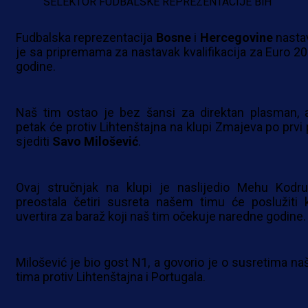
SELEKTOR FUDBALSKE REPREZENTACIJE BiH
Fudbalska reprezentacija
Bosne
i
Hercegovine
nastav
je sa pripremama za nastavak kvalifikacija za Euro 20
godine.
Naš tim ostao je bez šansi za direktan plasman, 
petak će protiv Lihtenštajna na klupi Zmajeva po prvi 
sjediti
Savo
Milošević
.
Ovaj stručnjak na klupi je naslijedio Mehu Kodru
preostala četiri susreta našem timu će poslužiti 
uvertira za baraž koji naš tim očekuje naredne godine.
Milošević je bio gost N1, a govorio je o susretima na
tima protiv Lihtenštajna i Portugala.