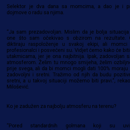
Selektor je dva dana sa momcima, a dao je i p
dojmove o radu sa njima.
“Ja sam prezadovoljan. Mislim da je bolja situacija
one što sam očekivao s obzirom na rezultate. 
diktiraju raspoloženje u svakoj ekipi, ali momci
profesionalci i posvećeni su. Vidjet ćemo kako će biti
utakmicama, jer je ona najbitnija. Ipak, zadovoljan 
atmosferom. Želim tu mnogo smijeha, želim ozbiljn
prije svega, ali da bi momci mogli dati 100% moraju b
zadovoljni i sretni. Tražimo od njih da budu pozitivn
sretni, a u takvoj situaciji možemo biti pravi.”, rekao
Milošević.
Ko je zadužen za najbolju atmosferu na terenu?
“Pored standardnih golmana koji su uvi