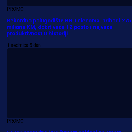
PROMO
Rekordno polugodište BH Telecoma: prihodi 275
miliona KM, dobit veća 12 posto i najveća
produktivnost u historiji
1 sedmica 5 dan
PROMO