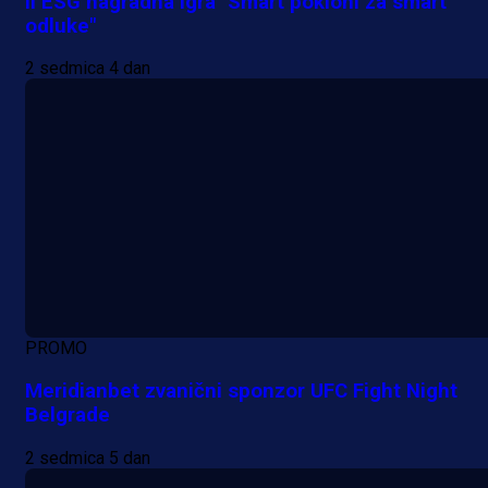
II ESG nagradna igra "Smart pokloni za smart
odluke"
2 sedmica 4 dan
PROMO
Meridianbet zvanični sponzor UFC Fight Night
Belgrade
2 sedmica 5 dan