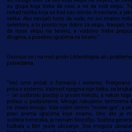
su grupa koja treba da nosi, a ne da vodi ekipu. To
nekad razlika koja se kod nas izbriše ili nestane, a jak
velika. Ako navijači hoće da vode, mi svi imamo mili
selektora, a to prosto nije dobro za ekipu. Navijači tr
da nose ekipu na terenu, a vodstvo treba prepust
drugima, a posebno igračima na terenu.”
Osvrnuo se i na meč protiv Lihtenštajna, ali i probleme
povredama.
“Već smo pričali o formaciji i sistemu. Pretjerano
priča o sistemu. Važnost njegova nije tolika, sa brojk
– on suštinski postoji u prvom minutu, a nakon toga
prelazi u podsisteme. Mnogo robujemo terminima k
ne znače mnogo. Više volim termin “model igre”, a on
pravi prema igračima koje imamo. Ono što je m
suština trenerska, ja nemam filozofiju. Suština genera
fudbala u BiH jeste ubrzanje. Sva moguća ubrazan