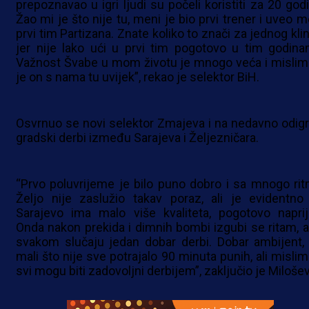
prepoznavao u igri ljudi su počeli koristiti za 20 godi
Žao mi je što nije tu, meni je bio prvi trener i uveo m
prvi tim Partizana. Znate koliko to znači za jednog kli
jer nije lako ući u prvi tim pogotovo u tim godina
Važnost Švabe u mom životu je mnogo veća i mislim
je on s nama tu uvijek”, rekao je selektor BiH.
Osvrnuo se novi selektor Zmajeva i na nedavno odigr
gradski derbi između Sarajeva i Željezničara.
“Prvo poluvrijeme je bilo puno dobro i sa mnogo rit
Željo nije zaslužio takav poraz, ali je evidentno
Sarajevo ima malo više kvaliteta, pogotovo naprij
Onda nakon prekida i dimnih bombi izgubi se ritam, al
svakom slučaju jedan dobar derbi. Dobar ambijent, 
mali što nije sve potrajalo 90 minuta punih, ali mislim
svi mogu biti zadovoljni derbijem”, zaključio je Milošev