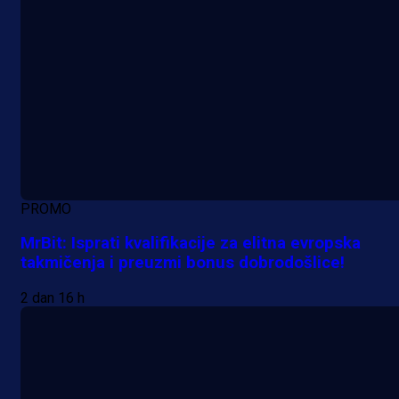
PROMO
MrBit: Isprati kvalifikacije za elitna evropska
takmičenja i preuzmi bonus dobrodošlice!
2 dan 16 h