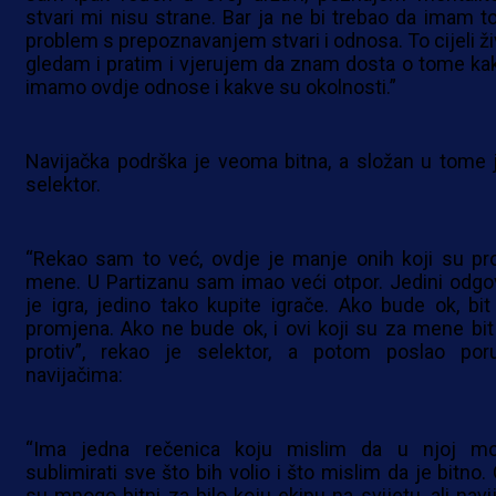
stvari mi nisu strane. Bar ja ne bi trebao da imam tol
problem s prepoznavanjem stvari i odnosa. To cijeli ži
gledam i pratim i vjerujem da znam dosta o tome ka
imamo ovdje odnose i kakve su okolnosti.”
Navijačka podrška je veoma bitna, a složan u tome j
selektor.
“Rekao sam to već, ovdje je manje onih koji su pro
mene. U Partizanu sam imao veći otpor. Jedini odgo
je igra, jedino tako kupite igrače. Ako bude ok, bit
promjena. Ako ne bude ok, i ovi koji su za mene bit
protiv”, rekao je selektor, a potom poslao por
navijačima:
“Ima jedna rečenica koju mislim da u njoj m
sublimirati sve što bih volio i što mislim da je bitno.
su mnogo bitni za bilo koju ekipu na svijetu, ali navij