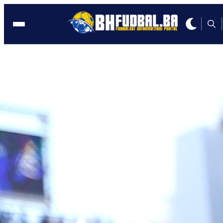
SARAJEVO
09:05, 11.10.2023
Savo Milošević: Navijači treba da nose
ovaj tim
Autor:
BHFudbal.ba