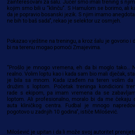
zainteresovani za šalu. Jučer smo imali trening s njim
kojim smo bili u “klinču”. S Hamulom se borimo, ali k
da je popravio bosanski jezik. S njim imamo anegdota, 
ne bih to baš sada”, rekao je selektor uz osmjeh.
Pokazao vještine na treningu, a kroz šalu je govorio i d
bi na terenu mogao pomoći Zmajevima.
“Prošlo je mnogo vremena, eh da bi moglo tako… N
realno. Volim loptu kao i kada sam bio mali dječak, sta
je bila sa mnom. Kada izađem na teren volim da
družim s loptom. Početak treninga kondicioni tren
rade s ekipom, pa imam vremena da se zabavlja
loptom. Ali profesionalno, moralo bi da me čekaju 
auta kliničkog centra. Fudbal je mnogo napredov
pogotovo u zadnjih 10 godina”, ističe Milošević.
Milošević je upitan i da li može svoj autoritet prenijet