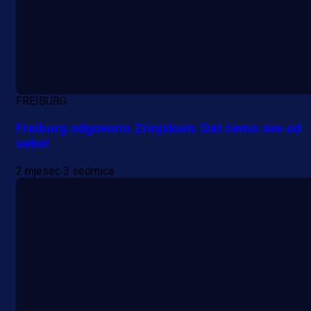
A Selekcija
Lukić seli u Bundesligu? Dva
njemačka kluba krenula po bh.
reprezentativca!
1 dan 19 h
FREIBURG
Freiburg odgovorio Zrinjskom: Dat ćemo sve od
sebe!
2 mjesec 3 sedmica