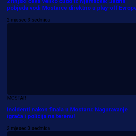
Zrinjski čeka veliko čudo iz Njemačke: Jedna
je Barbarez rekao o transferu
pobjeda vodi Mostarce direktno u play-off Evrop
Alajbegovića u Juventus!
2 mjesec 3 sedmica
1 dan 19 h
MOSTAR
Incidenti nakon finala u Mostaru: Naguravanje
igrača i policija na terenu!
2 mjesec 3 sedmica