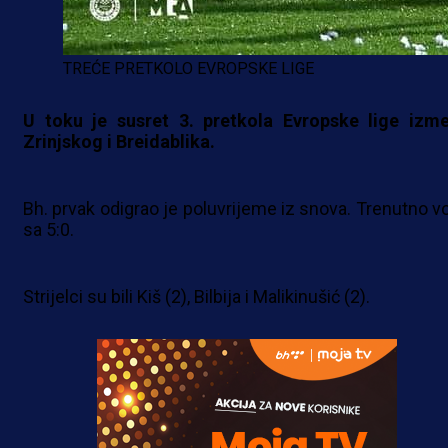
TREĆE PRETKOLO EVROPSKE LIGE
U toku je susret 3. pretkola Evropske lige izm
Zrinjskog i Breidablika.
Bh. prvak odigrao je poluvrijeme iz snova. Trenutno v
sa 5:0.
Strijelci su bili Kiš (2), Bilbija i Malikinušić (2).