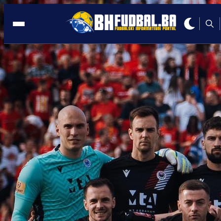
MOSTAR
19:35, 10.08.2023
RAPSODIJA U MOSTARU: Zrinjski vodi
sa 5:0!
Autor:
Redakcija