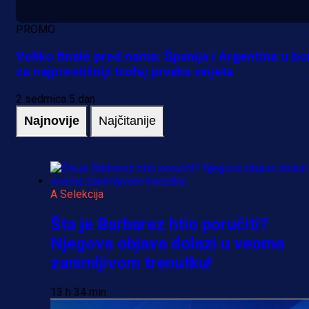
PROMO
Veliko finale pred nama: Španija i Argentina u bo
za najprestižniji trofej prvaka svijeta
2 sedmica 5 dan
Najnovije
Najčitanije
A Selekcija
Šta je Barbarez htio poručiti?
Njegova objava dolazi u veoma
zanimljivom trenutku!
13 h 34 min