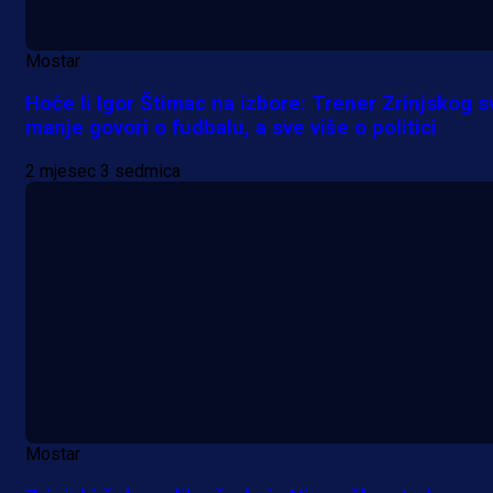
Mostar
Hoće li Igor Štimac na izbore: Trener Zrinjskog s
manje govori o fudbalu, a sve više o politici
2 mjesec 3 sedmica
A Selekcija
Mostar
Da li je selektor zadovoljan: Evo š