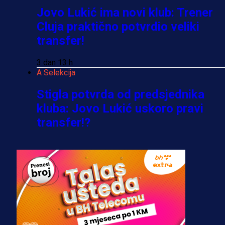
Jovo Lukić ima novi klub: Trener
Cluja praktično potvrdio veliki
transfer!
3 dan 13 h
A Selekcija
Stigla potvrda od predsjednika
kluba: Jovo Lukić uskoro pravi
transfer!?
3 sedmica 4 dan
A Selekcija
Zmajevi dobili veliko pojačanje:
Fudbaler Olympiacosa želi obući
dres BiH!