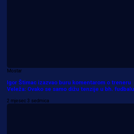
Mostar
Igor Štimac izazvao buru komentarom o treneru
Veleža: Ovako se samo dižu tenzije u bh. fudbal
2 mjesec 3 sedmica