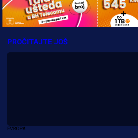
Promo vijesti
MrBit: Isprati kvalifikacije za elitn
evropska takmičenja i preuzmi
PROČITAJTE JOŠ
bonus dobrodošlice!
20 h 56 min
EVROPA