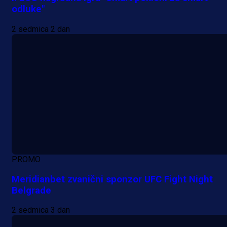
odluke"
2 sedmica 2 dan
PROMO
Meridianbet zvanični sponzor UFC Fight Night
Belgrade
2 sedmica 3 dan