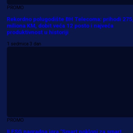
PROMO
Rekordno polugodište BH Telecoma: prihodi 275
miliona KM, dobit veća 12 posto i najveća
produktivnost u historiji
1 sedmica 3 dan
PROMO
II ESG nagradna igra "Smart pokloni za smart