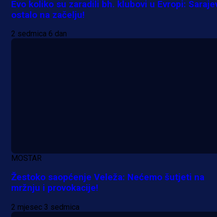
Evo koliko su zaradili bh. klubovi u Evropi: Saraje
ostalo na začelju!
2 sedmica 6 dan
MOSTAR
Žestoko saopćenje Veleža: Nećemo šutjeti na
mržnju i provokacije!
2 mjesec 3 sedmica