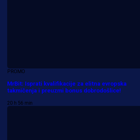
PROMO
MrBit: Isprati kvalifikacije za elitna evropska
takmičenja i preuzmi bonus dobrodošlice!
20 h 56 min