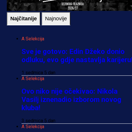
Najčitanije
Najnovije
A Selekcija
Sve je gotovo: Edin Džeko donio
odluku, evo gdje nastavlja karijeru
1 sedmica 5 dan
A Selekcija
Ovo niko nije očekivao: Nikola
Vasilj iznenadio izborom novog
kluba!
3 sedmica 5 dan
A Selekcija