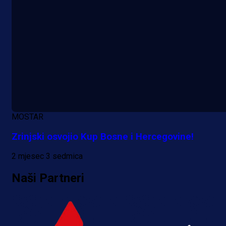
MOSTAR
Zrinjski osvojio Kup Bosne i Hercegovine!
2 mjesec 3 sedmica
Naši Partneri