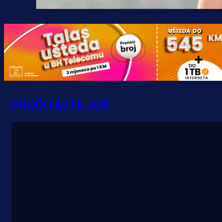
PROČITAJTE JOŠ
A Selekcija
Potencijalni reprezentativac BiH
pred velikim transferom: Ide kod
Demirovića u Stuttgart!
3 h 3 min