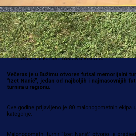
NAJBOLJI FUTSAL TURNIR U REGIONU
Večeras je u Bužimu otvoren futsal memorijalni tur
“Izet Nanić”, jedan od najboljih i najmasovnijih fut
turnira u regionu.
Ove godine prijavljeno je 80 malonogometnih ekipa u 
kategorije.
Malonogometni turnir “Izet Nanić” otvorio je predjed