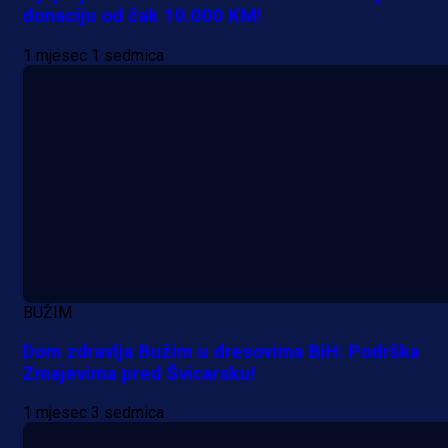
donaciju od čak 10.000 KM!
1 mjesec 1 sedmica
BUŽIM
Dom zdravlja Bužim u dresovima BiH: Podrška
Zmajevima pred Švicarsku!
1 mjesec 3 sedmica
A Selekcija