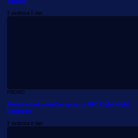
odluke"
2 sedmica 5 dan
PROMO
Meridianbet zvanični sponzor UFC Fight Night
Belgrade
2 sedmica 6 dan