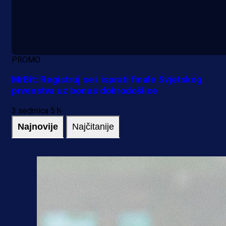
PROMO
MrBit: Registruj se i isprati finale Svjetskog
prvenstva uz bonus dobrodošlice
3 sedmica 5 h
Najnovije
Najčitanije