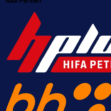
Naši Partneri
Premijer liga BiH
Bez pobjednika u Mostaru:
Sarajevo kiksalo na startu
prvenstva!
18 h 21 min