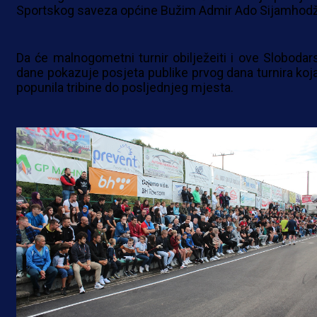
Sportskog saveza općine Bužim Admir Ado Sijamhodži
Da će malnogometni turnir obilježeiti i ove Slobodar
dane pokazuje posjeta publike prvog dana turnira koja
popunila tribine do posljednjeg mjesta.