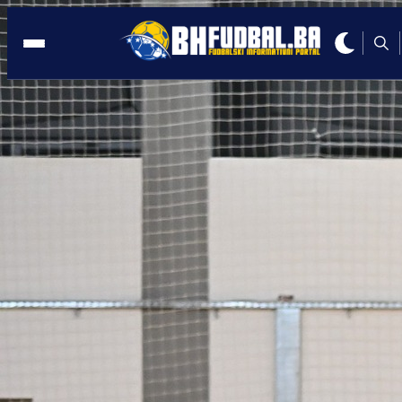
BUŽIM
19:04, 06.08.2023
U Bužimu otvoren malonogometni
memorijalni turnir 'Izet Nanić'
Autor:
Redakcija