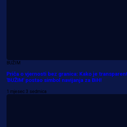
Nova sezona, stari problemi: Esmi
Bajraktarević ponovo bez minuta 
PSV-u!
5 h 1 min
BUŽIM
Priča o vjernosti bez granica: Kako je transparen
'BUŽIM' postao simbol navijanja za BiH!
1 mjesec 3 sedmica