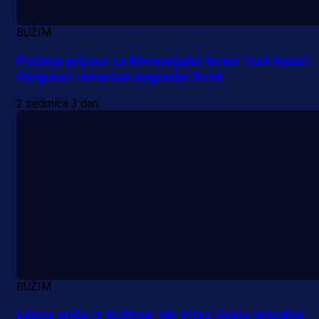
BUŽIM
Počinju prijave za Memorijalni turnir 'Izet Nanić':
Osiguran rekordan nagradni fond
2 sedmica 3 dan
BUŽIM
Lijepa priča iz Bužima: NK Vitez dobio vrijednu