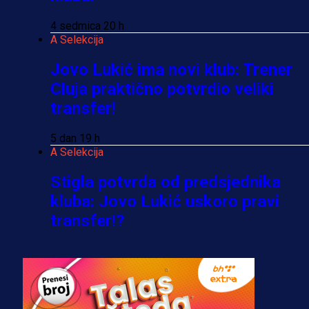
4 sedmica 20 h
A Selekcija
Jovo Lukić ima novi klub: Trener
Cluja praktično potvrdio veliki
transfer!
5 dan 19 h
A Selekcija
Stigla potvrda od predsjednika
kluba: Jovo Lukić uskoro pravi
transfer!?
3 sedmica 6 dan
A Selekcija
Zmajevi dobili veliko pojačanje: