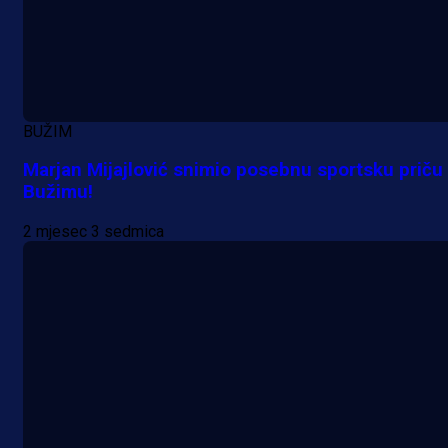
BUŽIM
Marjan Mijajlović snimio posebnu sportsku priču
Bužimu!
2 mjesec 3 sedmica