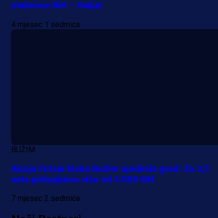
utakmice BiH – Italija!
4 mjesec 1 sedmica
BUŽIM
Akcija Futsal kluba Bužim ujedinila grad: Za 3,5
sata prikupljeno više od 3.000 KM
7 mjesec 2 sedmica