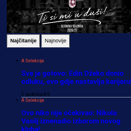
Najčitanije
Najnovije
A Selekcija
Sve je gotovo: Edin Džeko donio
odluku, evo gdje nastavlja karijeru
2 sedmica 8 h
A Selekcija
Ovo niko nije očekivao: Nikola
Vasilj iznenadio izborom novog
kluba!