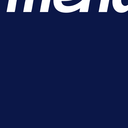
A Selekcija
Kakva partija Omerovića: Postiga
dva gola za samo tri minute!
19 h 25 min