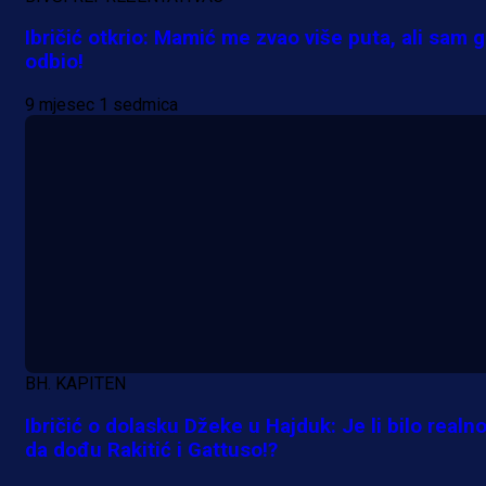
Ibričić otkrio: Mamić me zvao više puta, ali sam 
odbio!
9 mjesec 1 sedmica
A Selekcija
Nova sezona, stari problemi: Esmi
Bajraktarević ponovo bez minuta 
PSV-u!
2 h 56 min
BH. KAPITEN
Ibričić o dolasku Džeke u Hajduk: Je li bilo realn
da dođu Rakitić i Gattuso!?