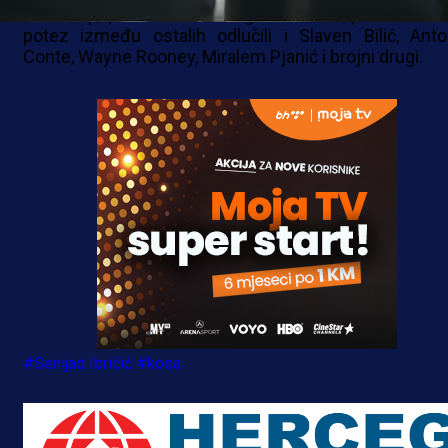
izrazito popularan među nogometašima, pa su se na 
potez između ostalih odlučili i Slaven Bilić, Anto
Conte, Wayne Rooney, Miralem Pjanić i brojni drugi.
#Senijad Ibričić
#kosa