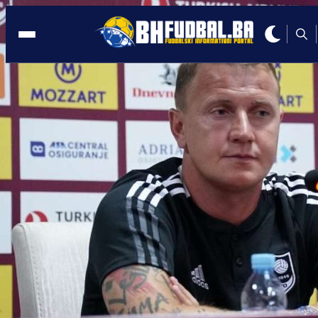
SLOVENIJA
12:19, 03.07.2023
IBRO PRESADIO KOSU: Razlika je
nevjerojatna
Autor:
Redakcija