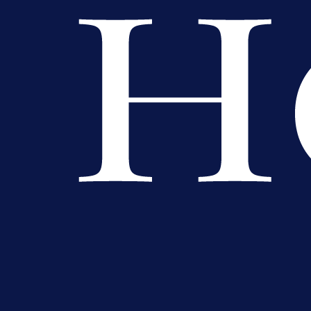
A Selekcija
Sjajna završnica bivšeg Zmaja:
Pogledajte gol Kenana Kodre prot