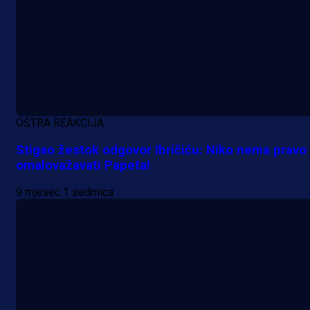
Potencijalni reprezentativac BiH
pred velikim transferom: Ide kod
Demirovića u Stuttgart!
58 min 8 sekunda
OŠTRA REAKCIJA
Stigao žestok odgovor Ibričiću: Niko nema pravo
omalovažavati Papeta!
9 mjesec 1 sedmica