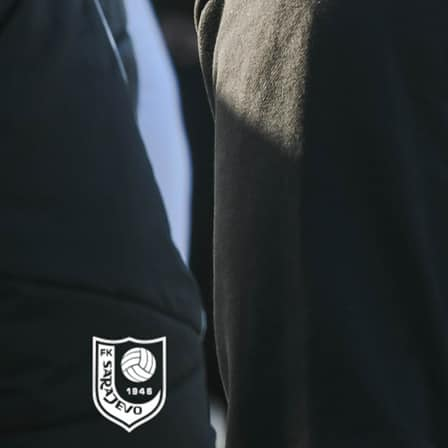
BIVŠI REPREZENTATIVAC BOSNE I HERCEGOVINE
Bivši reprezentativac BiH i nekadašnji igrač Hajd
te miljenik Torcide Senijad Ibričić nedavno
iznenadio javnost potpuno novim imidžem.
Ibričić, koji je i kao mlad igrač imao problem s gubit
kose, odlučio se na presađivanje, a rezultat
impresivan.
Ikona nogometa BiH izgleda deset godina mlađe
nekoliko fotografija je objavio na Instagramu.
Trend presađivanja kose postao je posljednjih god