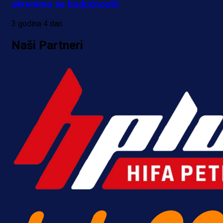
okrenimo se budućnosti!
3 godina 4 dan
Naši Partneri
Premijer liga BiH
Bez pobjednika u Mostaru:
Sarajevo kiksalo na startu
prvenstva!
16 h 16 min