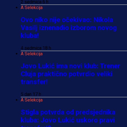
2 sedmica 6 h
A Selekcija
Ovo niko nije očekivao: Nikola
Vasilj iznenadio izborom novog
kluba!
4 sedmica 18 h
A Selekcija
Jovo Lukić ima novi klub: Trener
Cluja praktično potvrdio veliki
transfer!
5 dan 17 h
A Selekcija
Stigla potvrda od predsjednika
kluba: Jovo Lukić uskoro pravi