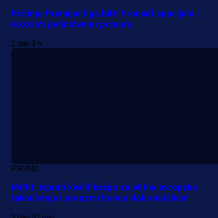
Počinje Premijer liga BiH: Pronađi specijale i
iskoristi jedinstvenu ponudu
2 dan 3 h
PROMO
MrBit: Isprati kvalifikacije za elitna evropska
takmičenja i preuzmi bonus dobrodošlice!
3 dan 51 min