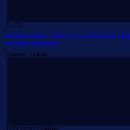
SUKOB
Ibričić žestoko o Sušiću: On je jedini čovjek s ko
ne želim razgovarati!
9 mjesec 1 sedmica
BIVŠI REPREZENTATIVAC