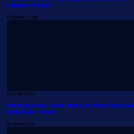
prvenstva!
Sarajevo ili Željo?
9 min 26 sekunda
8 mjesec 2 dan
VELIKA ČAST
Bužim ponosan: Hasan Nanić uz Irfana Peljtu sud
derbi Željo - Velež!
9 mjesec 9 h