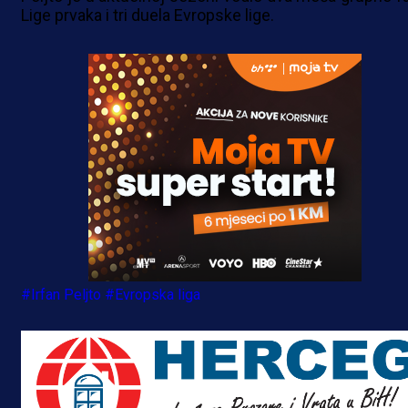
Lige prvaka i tri duela Evropske lige.
#Irfan Peljto
#Evropska liga