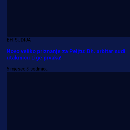
BH. SUDIJA
Novo veliko priznanje za Peljtu: Bh. arbitar sudi
utakmicu Lige prvaka!
6 mjesec 3 sedmica