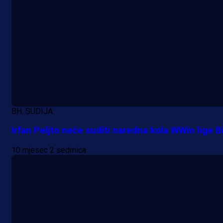
BH. SUDIJA
Irfan Peljto neće suditi naredna kola WWin lige B
10 mjesec 2 sedmica