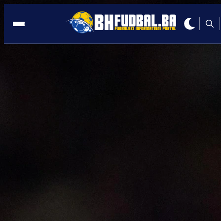
VARŠAVA
13:13, 14.02.2023
NOVO PRIZNANJE: Irfan Peljto sudi m
Evropske lige!
Autor:
BHFudbal.ba