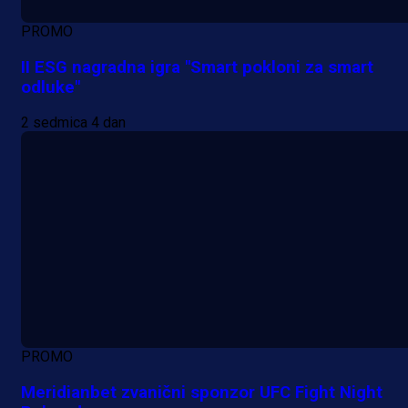
PROMO
II ESG nagradna igra "Smart pokloni za smart
odluke"
2 sedmica 4 dan
PROMO
Meridianbet zvanični sponzor UFC Fight Night