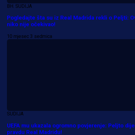
BH. SUDIJA
Pogledajte šta su iz Real Madrida rekli o Peljti: 
niko nije očekivao!
10 mjesec 3 sedmica
SUDIJA
A Selekcija
UEFA mu ukazala ogromno povjerenje: Peljto dije
Kakva partija Omerovića: Postiga
pravdu Real Madridu!