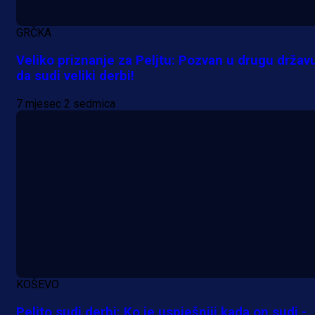
GRČKA
Veliko priznanje za Peljtu: Pozvan u drugu držav
da sudi veliki derbi!
7 mjesec 2 sedmica
Premijer liga BiH
Bez pobjednika u Mostaru:
KOŠEVO
Sarajevo kiksalo na startu
Peljto sudi derbi: Ko je uspješniji kada on sudi -