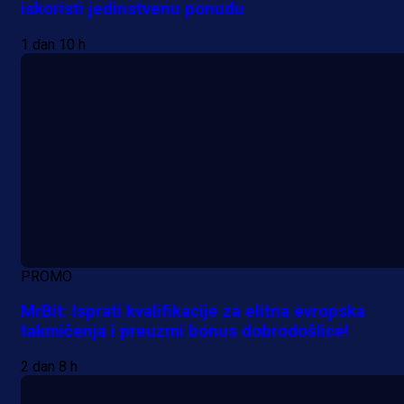
iskoristi jedinstvenu ponudu
1 dan 10 h
PROMO
MrBit: Isprati kvalifikacije za elitna evropska
takmičenja i preuzmi bonus dobrodošlice!
2 dan 8 h