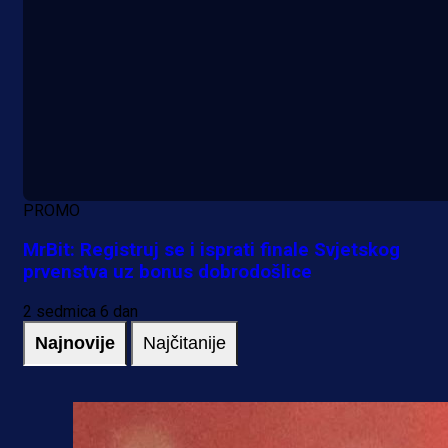
PROMO
MrBit: Registruj se i isprati finale Svjetskog
prvenstva uz bonus dobrodošlice
2 sedmica 6 dan
Najnovije
Najčitanije