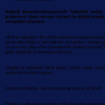
Najbolji bosanskohercegovački fudbalski sudija 
proljetnom dijelu sezone nastavit će dijeliti pravdu
evropskim terenima.
UEFA je najboljem bh. arbitru ponovo ukazala povjeren
pa će tako Peljto u četvrtak biti na centru u Varšavi g
će prvi meč play-offa (šesnaestine finala) Evropske l
igrati Shakhtar iz Donetska i Rennes.
Sarajliji će asistirati Davor Beljo i Damir Lazić, a čet
sudija bit će Miloš Gigović.
Utakmica Shaktar - Rennes na programu je od 18.45.
Peljto je u aktuelnoj sezoni vodio dva meča grupne f