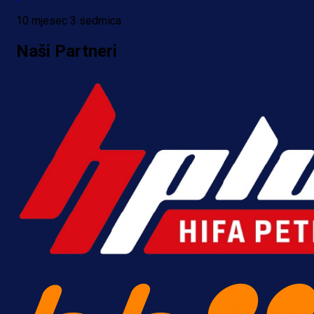
dva gola za samo tri minute!
10 mjesec 3 sedmica
3 h 18 min
Naši Partneri