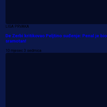
A Selekcija
Sjajna završnica bivšeg Zmaja:
LIGA PRVAKA
Pogledajte gol Kenana Kodre prot
De Zerbi kritikovao Peljtino suđenje: Penal je bio
Real Madrida!
sramotan!
2 h 9 min
10 mjesec 3 sedmica