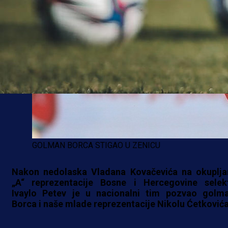
GOLMAN BORCA STIGAO U ZENICU
Nakon nedolaska Vladana Kovačevića na okuplja
„A“ reprezentacije Bosne i Hercegovine selek
Ivaylo Petev je u nacionalni tim pozvao golm
Borca i naše mlade reprezentacije Nikolu Ćetkovića