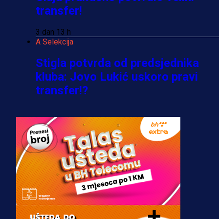
transfer!
3 dan 13 h
A Selekcija
Stigla potvrda od predsjednika
kluba: Jovo Lukić uskoro pravi
transfer!?
3 sedmica 4 dan
A Selekcija
Zmajevi dobili veliko pojačanje:
Fudbaler Olympiacosa želi obući
dres BiH!
3 sedmica 3 dan
Premijer liga BiH