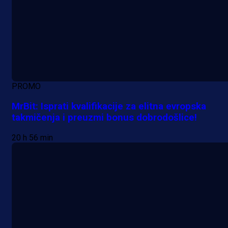
PROMO
MrBit: Isprati kvalifikacije za elitna evropska
takmičenja i preuzmi bonus dobrodošlice!
20 h 56 min