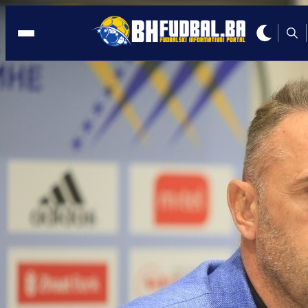
ZENICA
10:09, 31.05.2022
Selektor Petev ekspresno našao
zamjenu za Vladana Kovačevića
Autor:
Redakcija