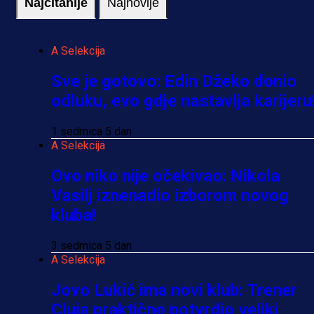
Najčitanije
Najnovije
A Selekcija
Sve je gotovo: Edin Džeko donio
odluku, evo gdje nastavlja karijeru
1 sedmica 5 dan
A Selekcija
Ovo niko nije očekivao: Nikola
Vasilj iznenadio izborom novog
kluba!
3 sedmica 5 dan
A Selekcija
Jovo Lukić ima novi klub: Trener
Cluja praktično potvrdio veliki