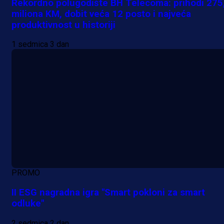
Rekordno polugodište BH Telecoma: prihodi 275
miliona KM, dobit veća 12 posto i najveća
produktivnost u historiji
1 sedmica 3 dan
PROMO
II ESG nagradna igra "Smart pokloni za smart
odluke"
2 sedmica 2 dan