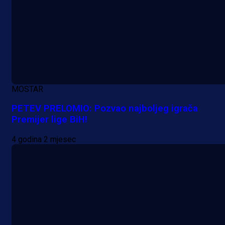
MOSTAR
PETEV PRELOMIO: Pozvao najboljeg igrača
Premijer lige BiH!
4 godina 2 mjesec
A Selekcija
Lukić seli u Bundesligu? Dva