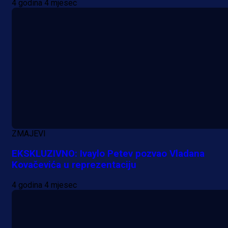
4 godina 4 mjesec
1 dan 19 h
ZMAJEVI
EKSKLUZIVNO: Ivaylo Petev pozvao Vladana
Kovačevića u reprezentaciju
4 godina 4 mjesec