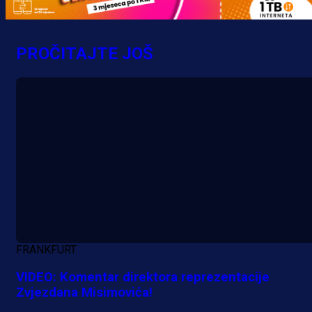
MrBit: Isprati kvalifikacije za elitn
evropska takmičenja i preuzmi
PROČITAJTE JOŠ
bonus dobrodošlice!
20 h 56 min
FRANKFURT
VIDEO: Komentar direktora reprezentacije
Zvjezdana Misimovića!