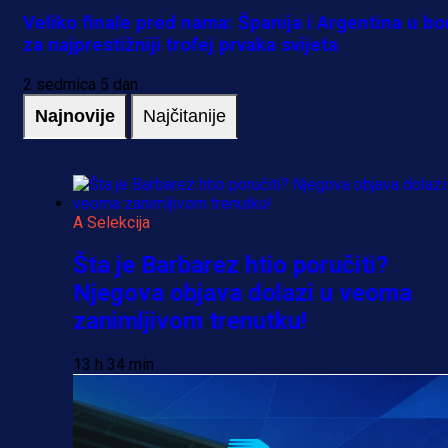
Veliko finale pred nama: Španija i Argentina u bo
za najprestižniji trofej prvaka svijeta
2 sedmica 5 dan
Najnovije
Najčitanije
A Selekcija
Šta je Barbarez htio poručiti?
Njegova objava dolazi u veoma
zanimljivom trenutku!
13 h 34 min