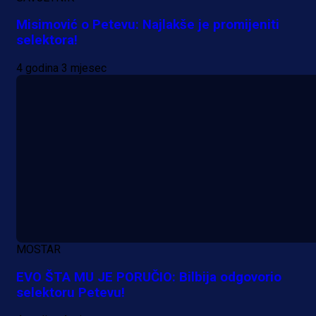
Misimović o Petevu: Najlakše je promijeniti
selektora!
4 godina 3 mjesec
A Selekcija
MOSTAR
Da li je selektor zadovoljan: Evo š
EVO ŠTA MU JE PORUČIO: Bilbija odgovorio
je Barbarez rekao o transferu
selektoru Petevu!
Alajbegovića u Juventus!