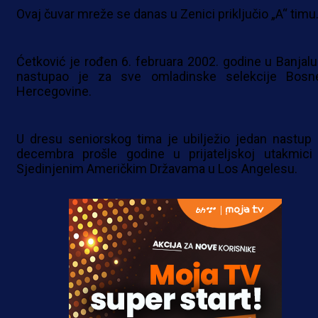
Ovaj čuvar mreže se danas u Zenici priključio „A“ timu
Ćetković je rođen 6. februara 2002. godine u Banjaluc
nastupao je za sve omladinske selekcije Bosn
Hercegovine.
U dresu seniorskog tima je ubilježio jedan nastup 
decembra prošle godine u prijateljskoj utakmici
Sjedinjenim Američkim Državama u Los Angelesu.