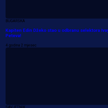
njemačka kluba krenula po bh.
reprezentativca!
1 dan 19 h
BUGARSKA
Kapiten Edin Džeko stao u odbranu selektora Iva
Peteva!
4 godina 2 mjesec
SAVJETNIK