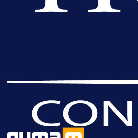
A Selekcija
Brat Kerima Alajbegovića pozvan 
reprezentaciju Njemačke!