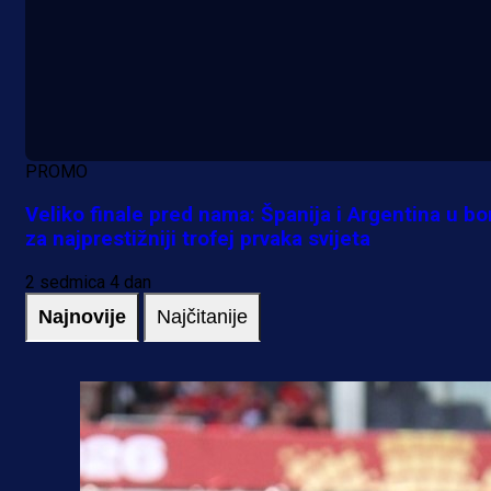
PROMO
Veliko finale pred nama: Španija i Argentina u bo
za najprestižniji trofej prvaka svijeta
2 sedmica 4 dan
Najnovije
Najčitanije