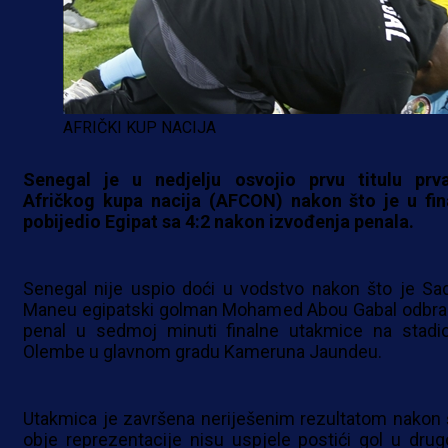
AFRIČKI KUP NACIJA
Senegal je u nedjelju osvojio prvu titulu prv
Afričkog kupa nacija (AFCON) nakon što je u fin
pobijedio Egipat sa 4:2 nakon izvođenja penala.
Senegal nije uspio doći u vodstvo nakon što je Sad
Maneu egipatski golman Mohamed Abou Gabal odbra
penal u sedmoj minuti finalne utakmice na stadi
Olembe u glavnom gradu Kameruna Jaundeu.
Utakmica je završena neriješenim rezultatom nakon 
obje reprezentacije nisu uspjele postići gol u dru