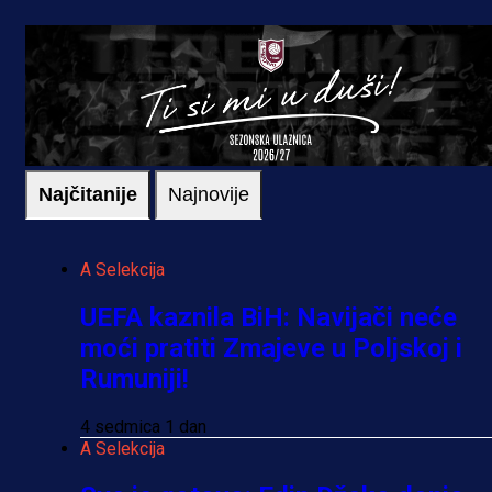
Najčitanije
Najnovije
A Selekcija
UEFA kaznila BiH: Navijači neće
moći pratiti Zmajeve u Poljskoj i
Rumuniji!
4 sedmica 1 dan
A Selekcija