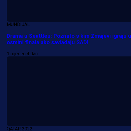
MUNDIJAL
Drama u Seattleu: Poznato s kim Zmajevi igraju 
osmini finala ako savladaju SAD!
A Selekcija
Lukić seli u Bundesligu? Dva
1 mjesec 4 dan
njemačka kluba krenula po bh.
reprezentativca!
23 h 47 min
QATAR 2022