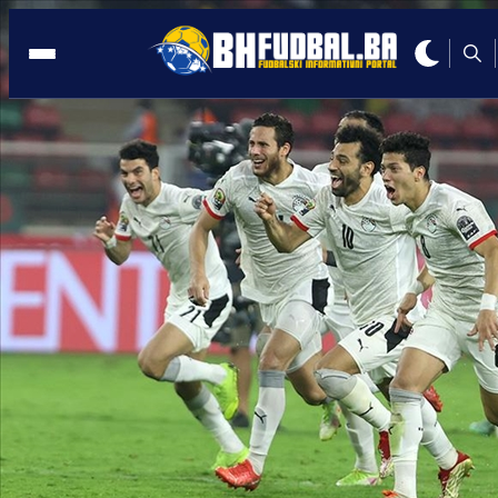
AFRIKA
08:28, 07.02.2022
Senegal prvi put u historiji prvak
Afričkog kupa nacija
Autor:
Redakcija