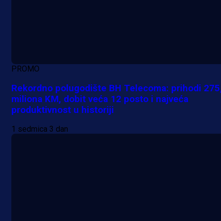
PROMO
Rekordno polugodište BH Telecoma: prihodi 275
miliona KM, dobit veća 12 posto i najveća
produktivnost u historiji
1 sedmica 3 dan