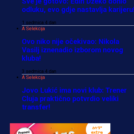
Sve je gotovo: Edin Džeko donio
odluku, evo gdje nastavlja karijeru
1 sedmica 4 dan
A Selekcija
Ovo niko nije očekivao: Nikola
Vasilj iznenadio izborom novog
kluba!
3 sedmica 4 dan
A Selekcija
Jovo Lukić ima novi klub: Trener
Cluja praktično potvrdio veliki
transfer!
2 dan 17 h
A Selekcija