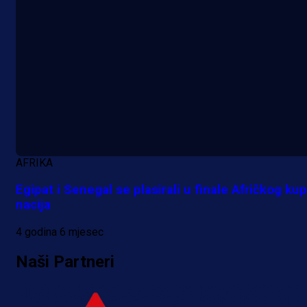
A Selekcija
Da li je selektor zadovoljan: Evo š
je Barbarez rekao o transferu
Alajbegovića u Juventus!
AFRIKA
23 h 49 min
Egipat i Senegal se plasirali u finale Afričkog ku
nacija
4 godina 6 mjesec
Naši Partneri