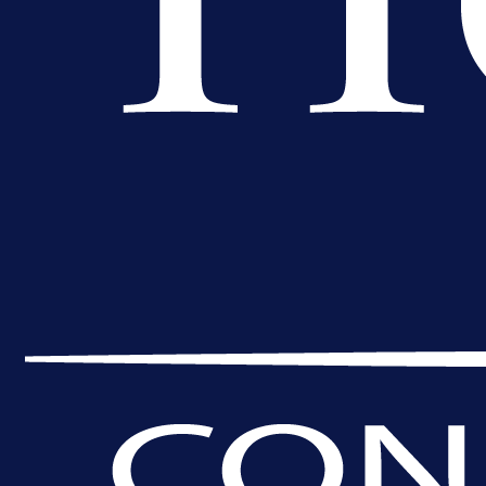
A Selekcija
Reprezentativac BiH bi mogao
postati novo pojačanje Hajduka!
23 h 51 min