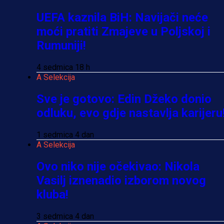
UEFA kaznila BiH: Navijači neće
moći pratiti Zmajeve u Poljskoj i
Rumuniji!
4 sedmica 18 h
A Selekcija
Sve je gotovo: Edin Džeko donio
odluku, evo gdje nastavlja karijeru
1 sedmica 4 dan
A Selekcija
Ovo niko nije očekivao: Nikola
Vasilj iznenadio izborom novog
kluba!
3 sedmica 4 dan