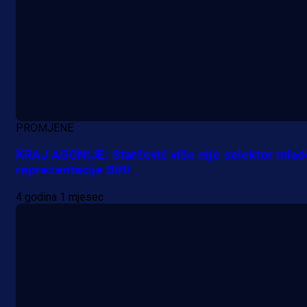
18 h 41 min
PROMJENE
KRAJ AGONIJE: Starčević više nije selektor mlad
reprezentacije BiH!
4 godina 1 mjesec