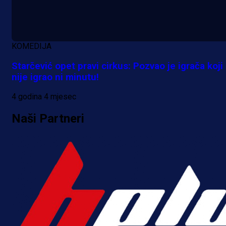
Reprezentativac BiH bi mogao
postati novo pojačanje Hajduka!
KOMEDIJA
18 h 45 min
Starčević opet pravi cirkus: Pozvao je igrača koji
nije igrao ni minutu!
4 godina 4 mjesec
Naši Partneri