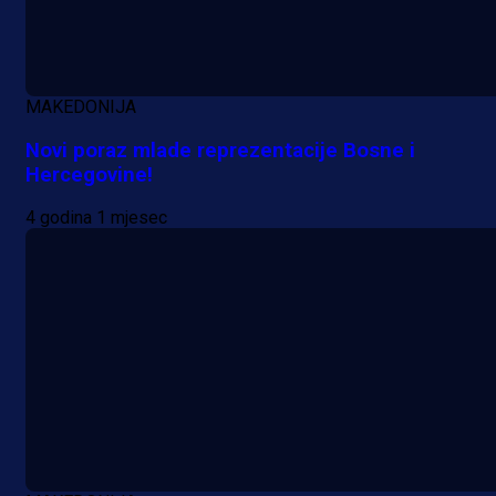
MAKEDONIJA
Novi poraz mlade reprezentacije Bosne i
Hercegovine!
4 godina 1 mjesec
A Selekcija
Da li je selektor zadovoljan: Evo š
je Barbarez rekao o transferu
Alajbegovića u Juventus!
18 h 43 min