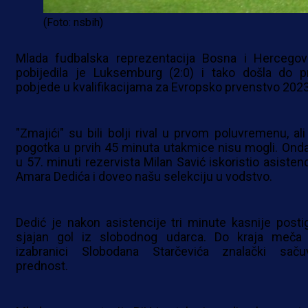
(Foto: nsbih)
Mlada fudbalska reprezentacija Bosna i Hercegov
pobijedila je Luksemburg (2:0) i tako došla do p
pobjede u kvalifikacijama za Evropsko prvenstvo 2023
"Zmajići" su bili bolji rival u prvom poluvremenu, ali
pogotka u prvih 45 minuta utakmice nisu mogli. Onda
u 57. minuti rezervista Milan Savić iskoristio asistenc
Amara Dedića i doveo našu selekciju u vodstvo.
Dedić je nakon asistencije tri minute kasnije posti
sjajan gol iz slobodnog udarca. Do kraja meča
izabranici Slobodana Starčevića znalački sačuv
prednost.