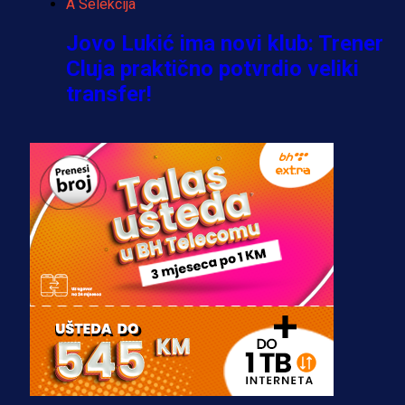
A Selekcija
Jovo Lukić ima novi klub: Trener
Cluja praktično potvrdio veliki
transfer!
2 dan 12 h
A Selekcija
Stigla potvrda od predsjednika
kluba: Jovo Lukić uskoro pravi
transfer!?
3 sedmica 3 dan
A Selekcija
Zmajevi dobili veliko pojačanje:
Fudbaler Olympiacosa želi obući
dres BiH!