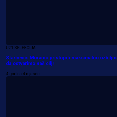
U21 SELEKCIJA
Starčević: Moramo pristupiti maksimalno ozbiljn
da ostvarimo naš cilj!
4 godina 4 mjesec
A Selekcija