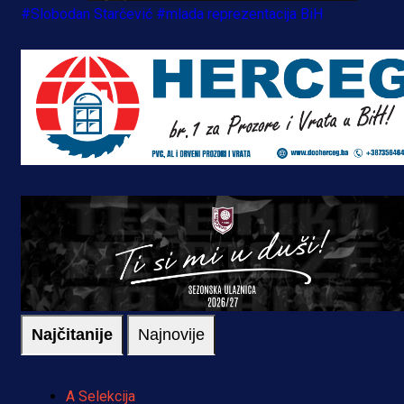
#Slobodan Starčević
#mlada reprezentacija BiH
Najčitanije
Najnovije
A Selekcija