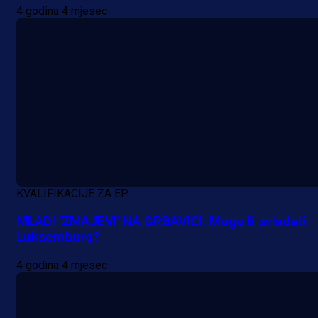
4 godina 4 mjesec
KVALIFIKACIJE ZA EP
MLADI 'ZMAJEVI' NA GRBAVICI: Mogu li svladati
Luksemburg?
4 godina 4 mjesec