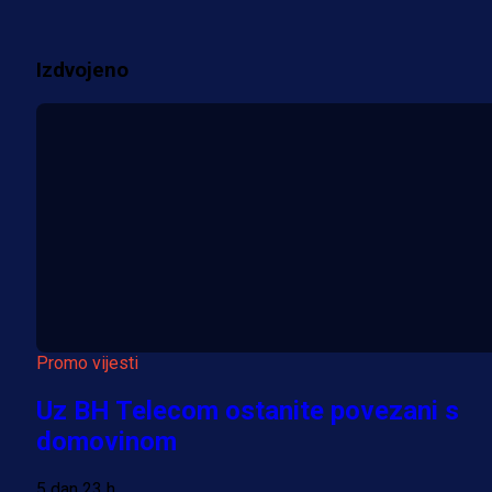
3 sedmica 2 dan
Izdvojeno
Više vijesti
Promo vijesti
Uz BH Telecom ostanite povezani s
domovinom
5 dan 23 h