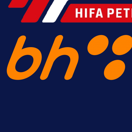
A Selekcija
Brat Kerima Alajbegovića pozvan 
reprezentaciju Njemačke!
18 h 47 min