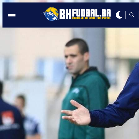
KVALIFIKACIJE ZA EP
21:55, 11.10.2021
PRVI TRIJUMF: Mlada selekcija BiH
slavila u Luksemburgu!
Autor:
BHFudbal.ba