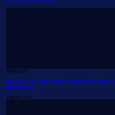
SARAJEVO
Ovo je novi selektor mlade reprezentacije Bosne 
Hercegovine
A Selekcija
Lukić seli u Bundesligu? Dva
1 godina 14 h
njemačka kluba krenula po bh.
reprezentativca!