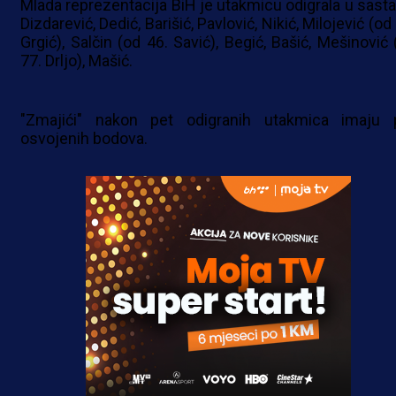
Mlada reprezentacija BiH je utakmicu odigrala u sasta
Dizdarević, Dedić, Barišić, Pavlović, Nikić, Milojević (od
Grgić), Salčin (od 46. Savić), Begić, Bašić, Mešinović 
77. Drljo), Mašić.
"Zmajići" nakon pet odigranih utakmica imaju 
osvojenih bodova.