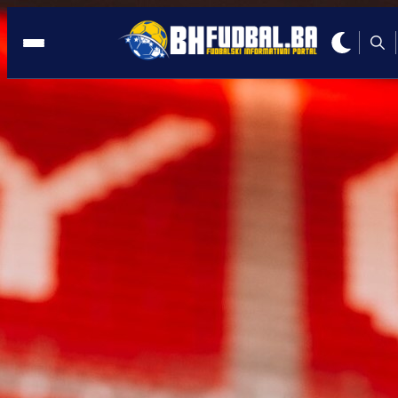
FOND SOLIDARNOSTI
23:52, 10.07.2021
Malenom afričkom klubu je s neba palo
skoro 8.000.000 eura
Autor:
BHFudbal.ba 2