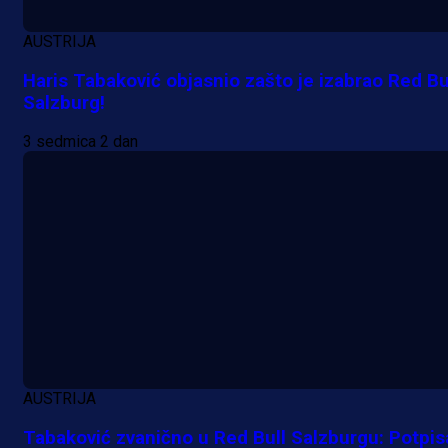
AUSTRIJA
Haris Tabaković objasnio zašto je izabrao Red Bu
Salzburg!
A Selekcija
Lukić seli u Bundesligu? Dva
3 sedmica 2 dan
njemačka kluba krenula po bh.
reprezentativca!
13 h 48 min
AUSTRIJA
Tabaković zvanično u Red Bull Salzburgu: Potpis