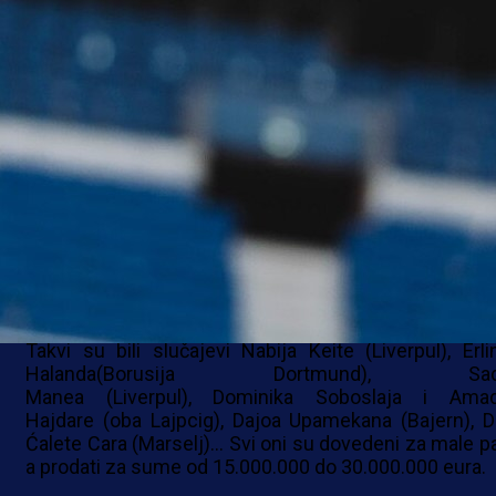
KROKODILI SKAČU OD SREĆE
Red Bull Salzburg se posljednjih godina profilisao 
jedan od najboljih prodavaca u evropskom fudbalu.
Kupuje jeftino talente sa svih strana sveta, razvija i
svojim filijalama, potom u prvom timu i kada dosti
visoku cijenu – prodaje ih.
Takvi su bili slučajevi Nabija Keite (Liverpul), Erli
Halanda(Borusija Dortmund), Sadi
Manea (Liverpul), Dominika Soboslaja i Ama
Hajdare (oba Lajpcig), Dajoa Upamekana (Bajern), D
Ćalete Cara (Marselj)... Svi oni su dovedeni za male pa
a prodati za sume od 15.000.000 do 30.000.000 eura.