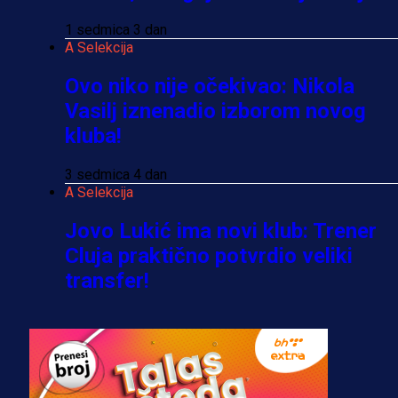
1 sedmica 3 dan
A Selekcija
Ovo niko nije očekivao: Nikola
Vasilj iznenadio izborom novog
kluba!
3 sedmica 4 dan
A Selekcija
Jovo Lukić ima novi klub: Trener
Cluja praktično potvrdio veliki
transfer!
2 dan 7 h
A Selekcija
Stigla potvrda od predsjednika