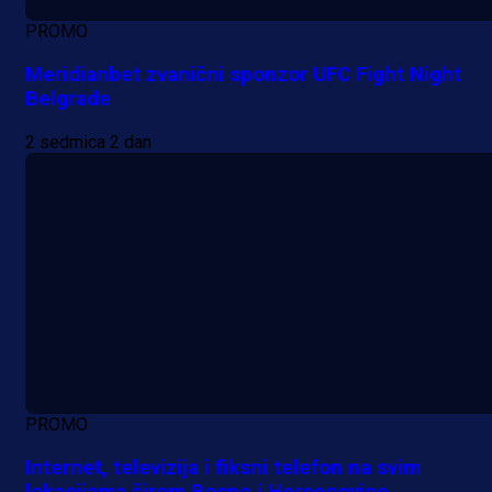
PROMO
Meridianbet zvanični sponzor UFC Fight Night
Belgrade
2 sedmica 2 dan
PROMO
Internet, televizija i fiksni telefon na svim
lokacijama širom Bosne i Hercegovine