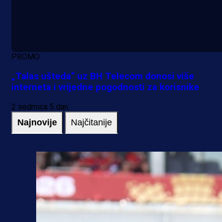
PROMO
„Talas ušteda“ uz BH Telecom donosi više
interneta i vrijedne pogodnosti za korisnike
2 sedmica 5 dan
Najnovije
Najčitanije