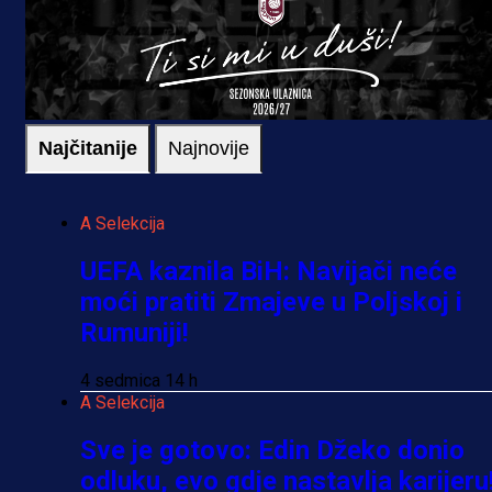
Najčitanije
Najnovije
A Selekcija
UEFA kaznila BiH: Navijači neće
moći pratiti Zmajeve u Poljskoj i
Rumuniji!
4 sedmica 14 h
A Selekcija
Sve je gotovo: Edin Džeko donio
odluku, evo gdje nastavlja karijeru