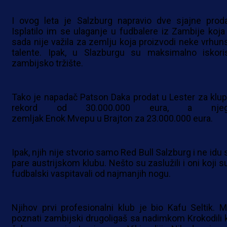
I ovog leta je Salzburg napravio dve sjajne proda
Isplatilo im se ulaganje u fudbalere iz Zambije koja
sada nije važila za zemlju koja proizvodi neke vrhun
talente. Ipak, u Slazburgu su maksimalno iskorist
zambijsko tržište.
Tako je napadač Patson Daka prodat u Lester za klup
rekord od 30.000.000 eura, a njeg
zemljak Enok Mvepu u Brajton za 23.000.000 eura.
Ipak, njih nije stvorio samo Red Bull Salzburg i ne idu
pare austrijskom klubu. Nešto su zaslužili i oni koji s
fudbalski vaspitavali od najmanjih nogu.
Njihov prvi profesionalni klub je bio Kafu Seltik. M
poznati zambijski drugoligaš sa nadimkom Krokodili k