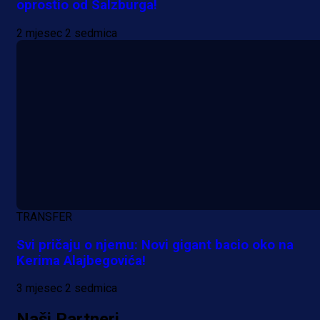
oprostio od Salzburga!
2 mjesec 2 sedmica
A Selekcija
Reprezentativac BiH bi mogao
postati novo pojačanje Hajduka!
TRANSFER
13 h 52 min
Svi pričaju o njemu: Novi gigant bacio oko na
Kerima Alajbegovića!
3 mjesec 2 sedmica
Naši Partneri