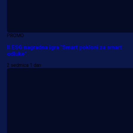
PROMO
II ESG nagradna igra "Smart pokloni za smart
odluke"
2 sedmica 1 dan