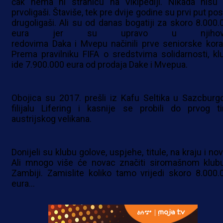
čak nema ni stranicu na Vikipediji. Nikada nisu b
prvoligaši. Štaviše, tek pre dvije godine su prvi put pos
drugoligaši. Ali su od danas bogatiji za skoro 8.000.
eura jer su upravo u njihov
redovima Daka i Mvepu načinili prve seniorske kora
Prema pravilniku FIFA o sredstvima solidarnosti, kl
ide 7.900.000 eura od prodaja Dake i Mvepua.
Obojica su 2017. prešli iz Kafu Seltika u Sazcburg
filijalu Lifering i kasnije se probili do prvog t
austrijskog velikana.
Donijeli su klubu golove, uspjehe, titule, na kraju i no
Ali mnogo više će novac značiti siromašnom klub
Zambiji. Zamislite koliko tamo vrijedi skoro 8.000.
eura...