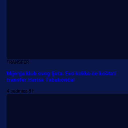
A Selekcija
Da li je selektor zadovoljan: Evo š
je Barbarez rekao o transferu
Alajbegovića u Juventus!
13 h 51 min
TRANSFER
Mijenja klub ovog ljeta: Evo koliko će koštati
transfer Harisa Tabakovića!
4 sedmica 8 h