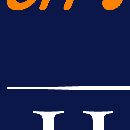
A Selekcija
Brat Kerima Alajbegovića pozvan 
reprezentaciju Njemačke!
13 h 55 min