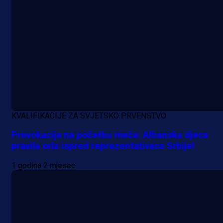
23 h 30 min
KVALIFIKACIJE ZA SVJETSKO PRVENSTVO
Provokacija na početku meča: Albanska djeca
pravila orla ispred reprezentativaca Srbije!
1 godina 2 mjesec