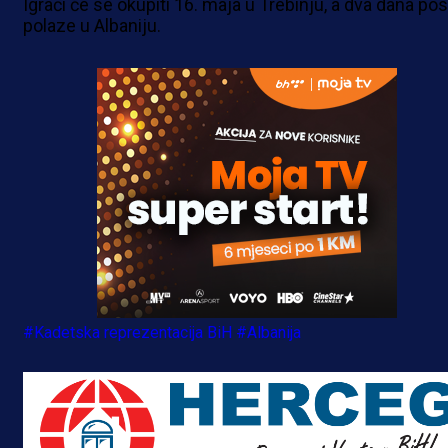
Igrači će se okupiti 16. maja u Trebinju, a dva dana pos
polaze u Albaniju.
#Kadetska reprezentacija BiH
#Albanija