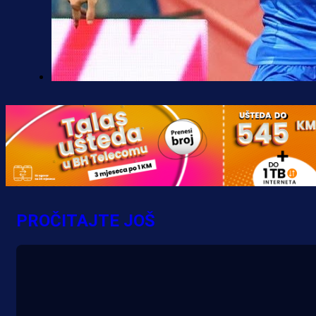
Premijer liga BiH
Željo uprkos svim problemima
krenuo pobjedom: Plavi slavili na
Grbavici!
15 h 46 min
PROČITAJTE JOŠ