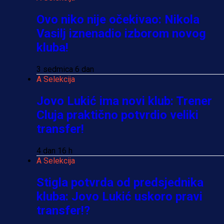
Ovo niko nije očekivao: Nikola
Vasilj iznenadio izborom novog
kluba!
3 sedmica 6 dan
A Selekcija
Jovo Lukić ima novi klub: Trener
Cluja praktično potvrdio veliki
transfer!
4 dan 16 h
A Selekcija
Stigla potvrda od predsjednika
kluba: Jovo Lukić uskoro pravi
transfer!?