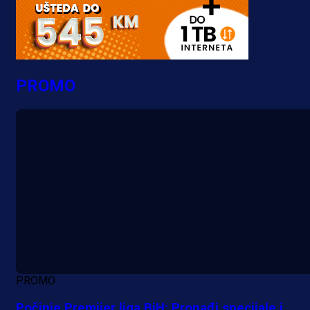
PROMO
PROMO
Počinje Premijer liga BiH: Pronađi specijale i