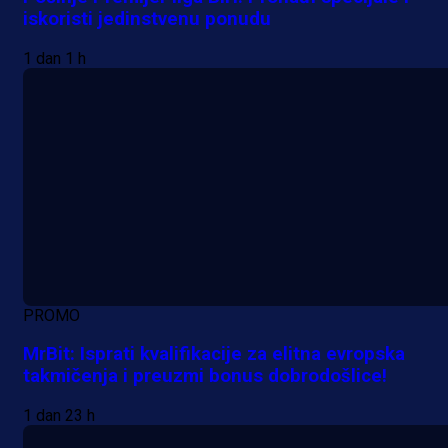
iskoristi jedinstvenu ponudu
1 dan 1 h
PROMO
MrBit: Isprati kvalifikacije za elitna evropska
takmičenja i preuzmi bonus dobrodošlice!
1 dan 23 h