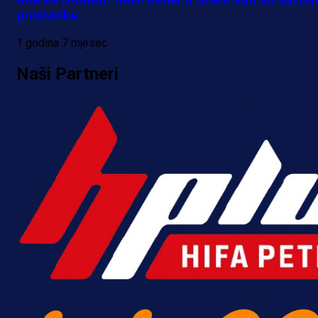
protivnika
1 godina 7 mjesec
Naši Partneri