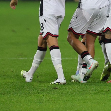
IGRAJU SE DVIJE UTAKMICE U DRAČU
„U-17“ reprezentativci Bosne i Hercegovine će u Dr
odigrati dvije prijateljske utakmice sa odgovaraju
selekcijom Albanije.
Mečevi su na programu 19. maja u 17:00 i 21.5. u 10