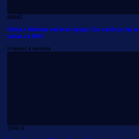
BARAŽ
Srbija i Albanija večeras igraju: Evo zašto je taj 
važan za BiH!
Premijer liga BiH
9 mjesec 4 sedmica
Grbavica se prisjetila Izeta Nanića
Manijaci razvili posebnu parolu!
16 h 34 min
ZENICA