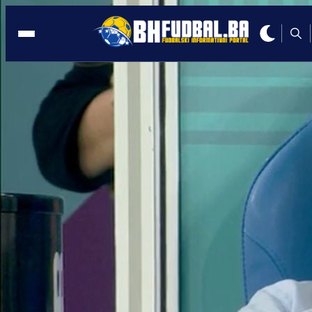
BH. KADETI
13:01, 11.05.2021
Spisak kadetskih reprezentativaca za
prijateljske mečeve sa Albanijom
Autor:
BHFudbal.ba 2