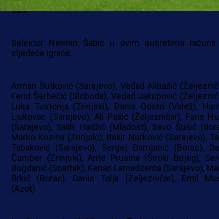
sati.
Selektor Nermin Šabić u ovim susretima računa
sljedeće igrače:
Arman Šutković (Sarajevo), Vedad Alibašić (Željezniča
Ferid Šerbečić (Sloboda), Vedad Jakupović (Željezniča
Luka Tustonja (Zrinjski), Đanis Gosto (Velež), Ha
Ljukovac (Sarajevo), Ali Pašić (Željezničar), Faris Hu
(Sarajevo), Salih Hadžić (Mladost), Savo Šušić (Bora
Marko Kozina (Zrinjski), Bakir Nurković (Sarajevo), Ta
Tabaković (Sarajevo), Sergej Damjanić (Borac), Da
Čamber (Zrinjski), Ante Prusina (Široki Brijeg), Ser
Bogdanić (Spartak), Kenan Lamadžema (Sarajevo), Ma
Brkić (Borac), Danis Tolja (Željezničar), Emil Mus
(Azot).