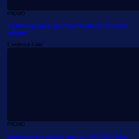
PROMO
II ESG nagradna igra "Smart pokloni za smart
odluke"
2 sedmica 4 dan
PROMO
Meridianbet zvanični sponzor UFC Fight Night