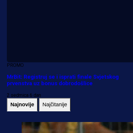
PROMO
MrBit: Registruj se i isprati finale Svjetskog
prvenstva uz bonus dobrodošlice
2 sedmica 6 dan
Najnovije
Najčitanije