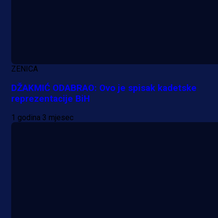
Promo vijesti
ZENICA
Počinje Premijer liga BiH: Pronađi
DŽAKMIĆ ODABRAO: Ovo je spisak kadetske
specijale i iskoristi jedinstvenu
reprezentacije BiH
ponudu
1 godina 3 mjesec
1 dan 1 h
A Selekcija
Šta je Barbarez htio poručiti?
Njegova objava dolazi u veoma
zanimljivom trenutku!