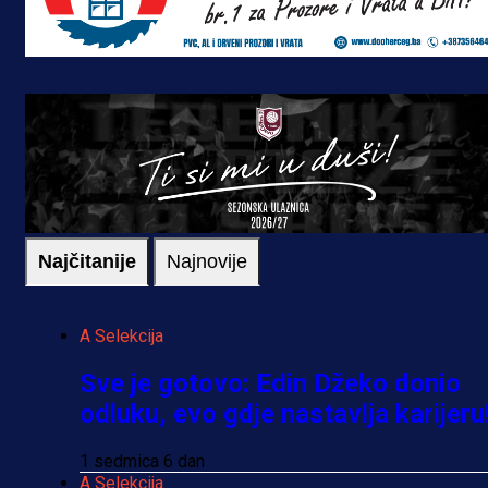
Najčitanije
Najnovije
A Selekcija
Sve je gotovo: Edin Džeko donio
odluku, evo gdje nastavlja karijeru
1 sedmica 6 dan
A Selekcija