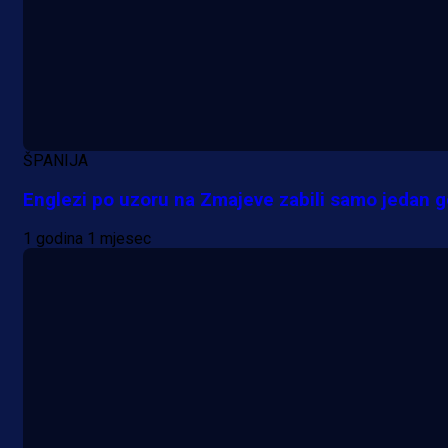
evropska takmičenja i preuzmi
bonus dobrodošlice!
1 dan 1 h
ŠPANIJA
Englezi po uzoru na Zmajeve zabili samo jedan g
1 godina 1 mjesec