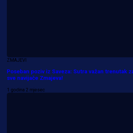
2 dan 51 min
ZMAJEVI
Poseban poziv iz Saveza: Sutra važan trenutak z
sve navijače Zmajeva!
1 godina 2 mjesec