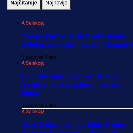
Najčitanije
Najnovije
A Selekcija
Sve je gotovo: Edin Džeko donio
odluku, evo gdje nastavlja karijeru
1 sedmica 5 dan
A Selekcija
Ovo niko nije očekivao: Nikola
Vasilj iznenadio izborom novog
kluba!
3 sedmica 5 dan
A Selekcija
Jovo Lukić ima novi klub: Trener
Cluja praktično potvrdio veliki