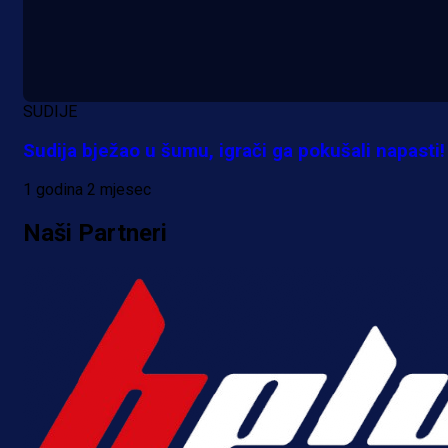
SUDIJE
Sudija bježao u šumu, igrači ga pokušali napasti!
1 godina 2 mjesec
Naši Partneri
A Selekcija
Da li je selektor zadovoljan: Evo š
je Barbarez rekao o transferu
Alajbegovića u Juventus!
2 dan 53 min