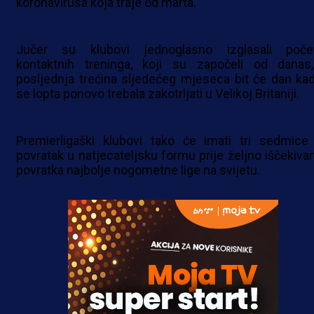
koronavirusa koja traje od marta.
Jučer su klubovi jednoglasno izglasali poče
kontaktnih treninga, koji su započeli od danas
posljednja trećina sljedećeg mjeseca bit će dan kad
se lopta ponovo trebala zakotrljati u Velikoj Britaniji.
Premierligaški klubovi tako će imati tri sedmice
povratak u natjecateljsku formu prije željno iščekiva
povratka najbolje nogometne lige na svijetu.