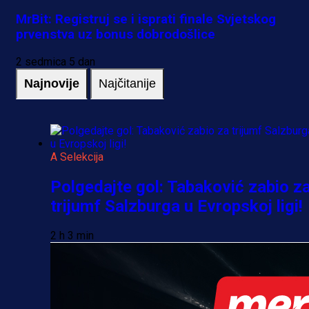
MrBit: Registruj se i isprati finale Svjetskog
prvenstva uz bonus dobrodošlice
2 sedmica 5 dan
Najnovije
Najčitanije
A Selekcija
Polgedajte gol: Tabaković zabio z
trijumf Salzburga u Evropskoj ligi!
2 h 3 min