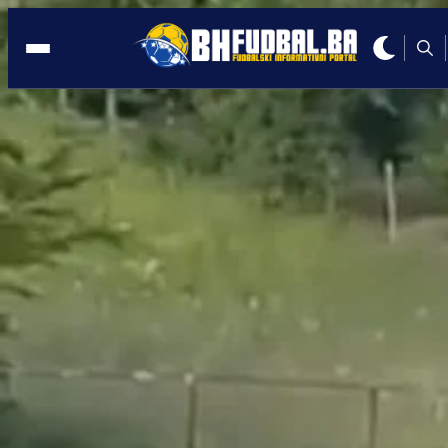
ENGLESKA
21:05, 28.05.2020
Premierligaši dogovorili datum povrat
nogometnih utakmica
Autor:
BHFudbal.ba 2