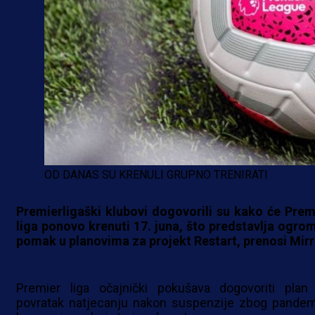
OD DANAS SU KRENULI GRUPNO TRENIRATI
Premierligaški klubovi dogovorili su kako će Prem
liga ponovo krenuti 17. juna, što predstavlja ogro
pomak u planovima za projekt Restart, prenosi Mirr
Premier liga očajnički pokušava dogovoriti plan
povratak natjecanju nakon suspenzije zbog pandem