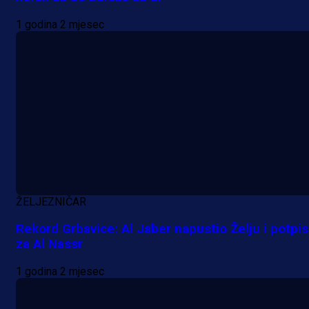
1 godina 2 mjesec
ŽELJEZNIČAR
Rekord Grbavice: Al Jaber napustio Želju i potpi
A Selekcija
za Al Nassr
Lukić seli u Bundesligu? Dva
1 godina 2 mjesec
njemačka kluba krenula po bh.
reprezentativca!