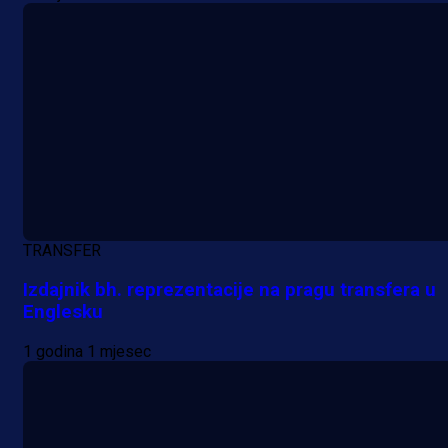
TRANSFER
Izdajnik bh. reprezentacije na pragu transfera u
Englesku
1 godina 1 mjesec
Promo vijesti
MrBit: Isprati kvalifikacije za elitn