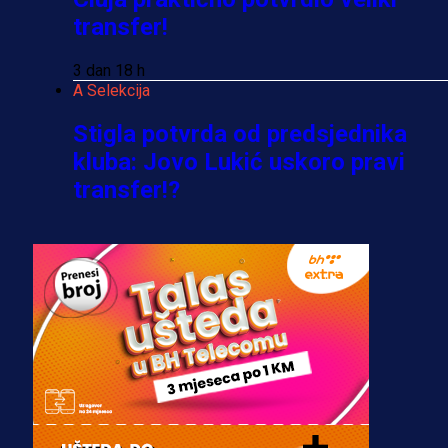
transfer!
3 dan 18 h
A Selekcija
Stigla potvrda od predsjednika
kluba: Jovo Lukić uskoro pravi
transfer!?
3 sedmica 4 dan
A Selekcija
Zmajevi dobili veliko pojačanje:
Fudbaler Olympiacosa želi obući
dres BiH!
3 sedmica 3 dan
Premijer liga BiH