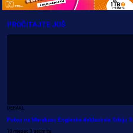
Počinje Premijer liga BiH: Pronađi
specijale i iskoristi jedinstvenu
ponudu
PROČITAJTE JOŠ
4 h 9 min
A Selekcija
Šta je Barbarez htio poručiti?
Njegova objava dolazi u veoma
zanimljivom trenutku!
18 h 37 min
DEBAKL
Potop na Marakani: Engleska deklasirala Srbiju 5
10 mjesec 3 sedmica