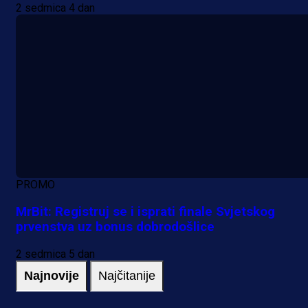
2 sedmica 4 dan
PROMO
MrBit: Registruj se i isprati finale Svjetskog
prvenstva uz bonus dobrodošlice
2 sedmica 5 dan
Najnovije
Najčitanije