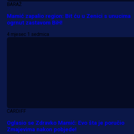
BARAŽ
Mamić zapalio region: Bit ću u Zenici s unucima
ogrnut zastavom BiH!
4 mjesec 1 sedmica
Promo vijesti
MrBit: Isprati kvalifikacije za elitn
evropska takmičenja i preuzmi
CARDIFF
bonus dobrodošlice!
Oglasio se Zdravko Mamić: Evo šta je poručio
Zmajevima nakon pobjede!
1 dan 4 h