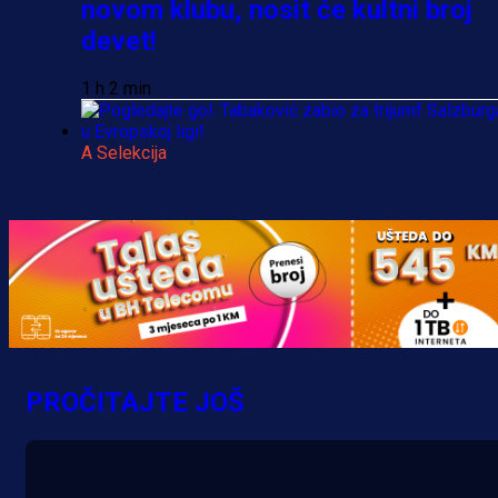
novom klubu, nosit će kultni broj
devet!
1 h 2 min
A Selekcija
Pogledajte gol: Tabaković zabio z
trijumf Salzburga u Evropskoj ligi!
4 h 49 min
PROČITAJTE JOŠ