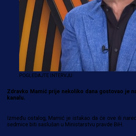
POGLEDAJTE INTERVJU
Zdravko Mamić prije nekoliko dana gostovao je n
kanalu.
Između ostalog, Mamić je istakao da će ove ili nare
sedmice biti saslušan u Ministarstvu pravde BiH.