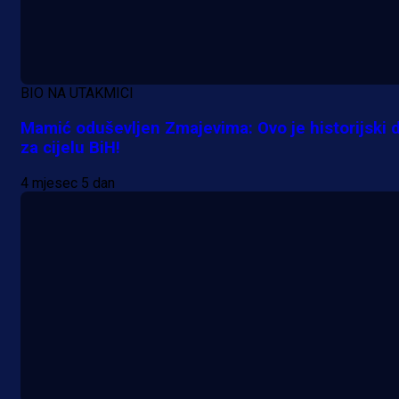
6 h 55 min
A Selekcija
BIO NA UTAKMICI
Šta je Barbarez htio poručiti?
Mamić oduševljen Zmajevima: Ovo je historijski 
Njegova objava dolazi u veoma
za cijelu BiH!
zanimljivom trenutku!
4 mjesec 5 dan
21 h 23 min