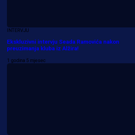
INTERVJU
Ekskluzivni intervju Seada Ramovića nakon
preuzimanja kluba iz Alžira!
1 godina 5 mjesec
A Selekcija
Lukić seli u Bundesligu? Dva
njemačka kluba krenula po bh.
reprezentativca!
2 dan 3 h
Više vijesti