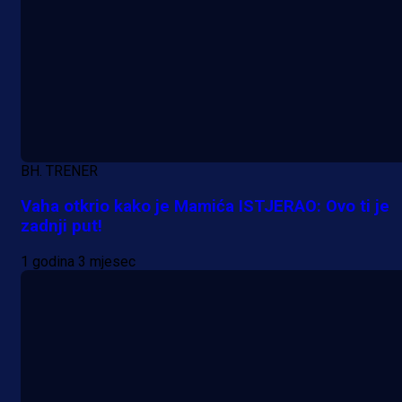
BH. TRENER
Vaha otkrio kako je Mamića ISTJERAO: Ovo ti je
zadnji put!
1 godina 3 mjesec