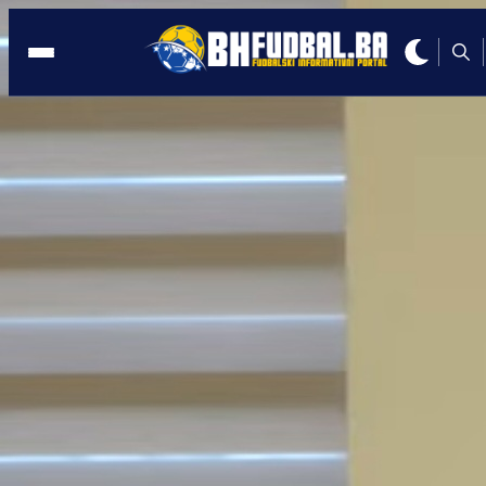
O KANAL
04:43, 15.04.2021
Zdravko Mamić potvrdio: Bit ću sasluš
u Ministarstvu pravde BiH
Autor:
Redakcija