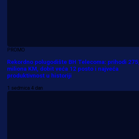
PROMO
Rekordno polugodište BH Telecoma: prihodi 275
miliona KM, dobit veća 12 posto i najveća
produktivnost u historiji
1 sedmica 4 dan