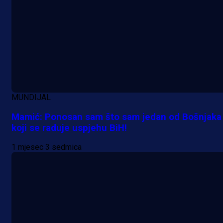
MUNDIJAL
Mamić: Ponosan sam što sam jedan od Bošnjaka
koji se raduje uspjehu BiH!
1 mjesec 3 sedmica
Promo vijesti
Počinje Premijer liga BiH: Pronađi
specijale i iskoristi jedinstvenu
ponudu