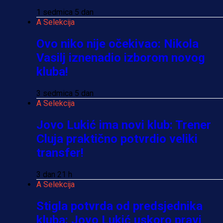
1 sedmica 5 dan
A Selekcija
Ovo niko nije očekivao: Nikola
Vasilj iznenadio izborom novog
kluba!
3 sedmica 5 dan
A Selekcija
Jovo Lukić ima novi klub: Trener
Cluja praktično potvrdio veliki
transfer!
3 dan 21 h
A Selekcija
Stigla potvrda od predsjednika
kluba: Jovo Lukić uskoro pravi