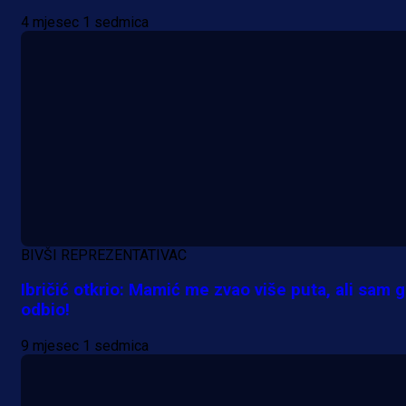
4 mjesec 1 sedmica
BIVŠI REPREZENTATIVAC
Ibričić otkrio: Mamić me zvao više puta, ali sam 
odbio!
9 mjesec 1 sedmica