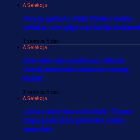
A Selekcija
Sve je gotovo: Edin Džeko donio
odluku, evo gdje nastavlja karijeru
1 sedmica 5 dan
A Selekcija
Ovo niko nije očekivao: Nikola
Vasilj iznenadio izborom novog
kluba!
3 sedmica 5 dan
A Selekcija
Jovo Lukić ima novi klub: Trener
Cluja praktično potvrdio veliki
transfer!