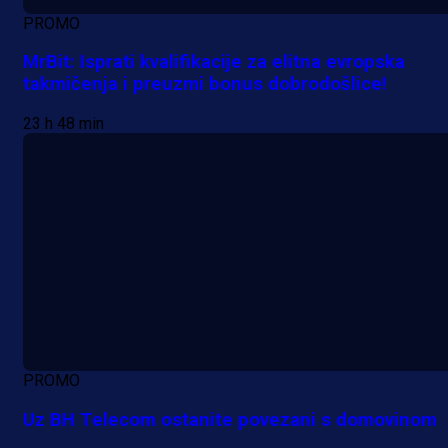
PROMO
MrBit: Isprati kvalifikacije za elitna evropska
takmičenja i preuzmi bonus dobrodošlice!
23 h 48 min
PROMO
Uz BH Telecom ostanite povezani s domovinom