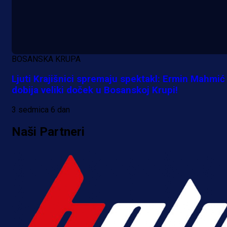
A Selekcija
Da li je selektor zadovoljan: Evo š
BOSANSKA KRUPA
je Barbarez rekao o transferu
Ljuti Krajišnici spremaju spektakl: Ermin Mahmić
Alajbegovića u Juventus!
dobija veliki doček u Bosanskoj Krupi!
1 dan 22 h
3 sedmica 6 dan
Naši Partneri