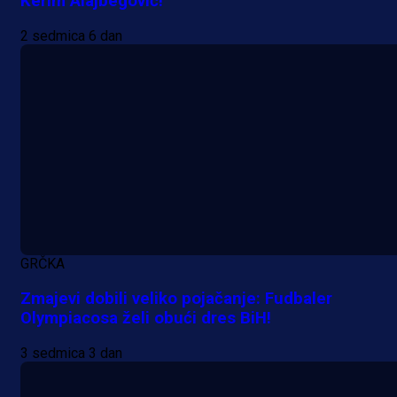
Kerim Alajbegović!
2 sedmica 6 dan
A Selekcija
Lukić seli u Bundesligu? Dva
njemačka kluba krenula po bh.
reprezentativca!
1 dan 22 h
GRČKA
Zmajevi dobili veliko pojačanje: Fudbaler
Olympiacosa želi obući dres BiH!
3 sedmica 3 dan