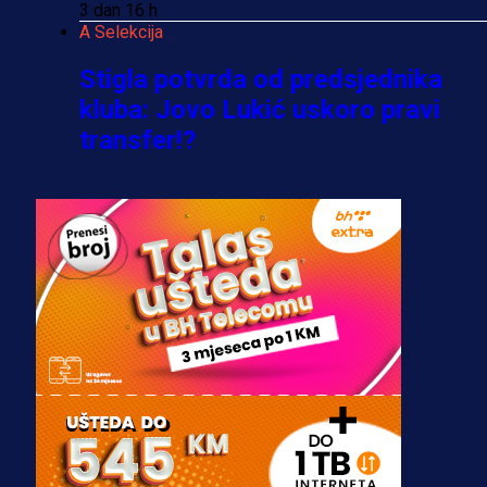
3 dan 16 h
A Selekcija
Stigla potvrda od predsjednika
kluba: Jovo Lukić uskoro pravi
transfer!?
3 sedmica 4 dan
A Selekcija
Zmajevi dobili veliko pojačanje:
Fudbaler Olympiacosa želi obući
dres BiH!
3 sedmica 3 dan
Premijer liga BiH
Misimović priveden: SIPA ga tereti
za pranje novca, pretresaju