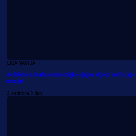
LIGA NACIJA
Selektoru Barbarezu stigla sjajna vijest uoči Lige
nacija!
3 sedmica 3 dan