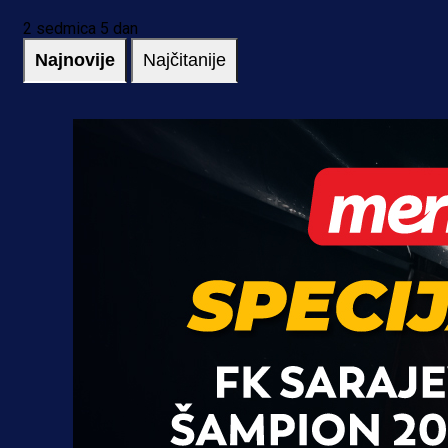
2 sedmica 5 dan
Najnovije
Najčitanije