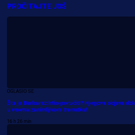
Njegova objava dolazi u veoma
PROČITAJTE JOŠ
zanimljivom trenutku!
16 h 26 min
OGLASIO SE
Šta je Barbarez htio poručiti? Njegova objava dol
u veoma zanimljivom trenutku!
16 h 26 min