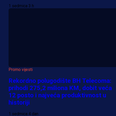
1 sedmica 3 h
Promo vijesti
Rekordno polugodište BH Telecoma:
prihodi 275,2 miliona KM, dobit veća
12 posto i najveća produktivnost u
historiji
1 sedmica 4 dan