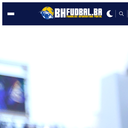
PRESS KONFERENCIJA
03:42, 25.03.2021
IVAYLO PETEV NA PRESS-u: Žao mi je
što nismo iskoristili zicere!
Autor:
BHFudbal.ba 2