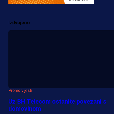
prostorije FK Borac!
2 sedmica 2 h
Izdvojeno
Više vijesti
Promo vijesti
Uz BH Telecom ostanite povezani s
domovinom