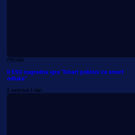
PROMO
II ESG nagradna igra "Smart pokloni za smart
odluke"
2 sedmica 3 dan