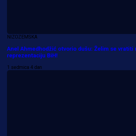
NIZOZEMSKA
Anel Ahmedhodžić otvorio dušu: Želim se vratiti 
reprezentaciju BiH!
1 sedmica 4 dan