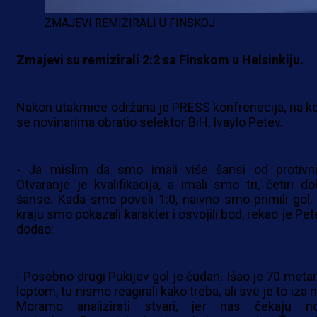
ZMAJEVI REMIZIRALI U FINSKOJ
Zmajevi su remizirali 2:2 sa Finskom u Helsinkiju.
Nakon utakmice održana je PRESS konfrenecija, na ko
se novinarima obratio selektor BiH, Ivaylo Petev.
- Ja mislim da smo imali više šansi od protivni
Otvaranje je kvalifikacija, a imali smo tri, četiri do
šanse. Kada smo poveli 1:0, naivno smo primili gol.
kraju smo pokazali karakter i osvojili bod, rekao je Pet
dodao:
- Posebno drugi Pukijev gol je čudan. Išao je 70 metar
loptom, tu nismo reagirali kako treba, ali sve je to iza 
Moramo analizirati stvari, jer nas čekaju n