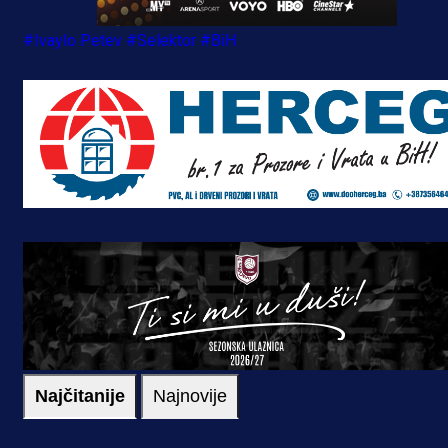
#Ivaylo Petev
#Selektor
#BiH
Najčitanije
Najnovije