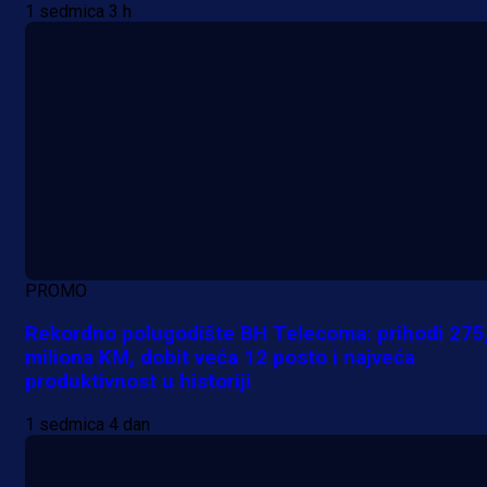
1 sedmica 3 h
PROMO
Rekordno polugodište BH Telecoma: prihodi 275
miliona KM, dobit veća 12 posto i najveća
produktivnost u historiji
1 sedmica 4 dan