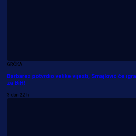
Promo vijesti
MrBit: Isprati kvalifikacije za elitn
GRČKA
evropska takmičenja i preuzmi
Barbarez potvrdio velike vijesti, Smajlović će igra
bonus dobrodošlice!
za BiH!
23 h 48 min
3 dan 22 h