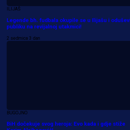
ILIJAŠ
Legende bh. fudbala okupile se u Ilijašu i odušev
publiku na revijalnoj utakmici!
2 sedmica 3 dan
BUGOJNO
BiH dočekuje svog heroja: Evo kada i gdje stiže