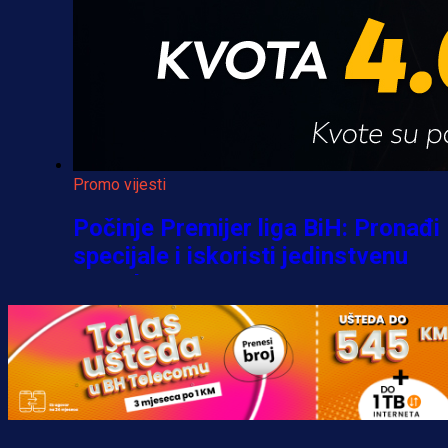
Promo vijesti
Počinje Premijer liga BiH: Pronađi
specijale i iskoristi jedinstvenu
ponudu
1 h 58 min
A Selekcija
Šta je Barbarez htio poručiti?