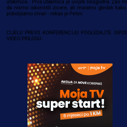
utakmice. Prva utakmica je uvijek nezgodna. Žao mi
da nismo iskoristili zicere, ali moramo gledati kako
poboljšamo stvari - rekao je Petev.
CIJELU PRESS KONFERENCIJU POGLEDAJTE ISPO
VIDEO PRILOGU.