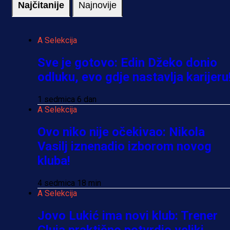
Najčitanije
Najnovije
A Selekcija
Sve je gotovo: Edin Džeko donio
odluku, evo gdje nastavlja karijeru
1 sedmica 6 dan
A Selekcija
Ovo niko nije očekivao: Nikola
Vasilj iznenadio izborom novog
kluba!
4 sedmica 18 min
A Selekcija
Jovo Lukić ima novi klub: Trener
Cluja praktično potvrdio veliki