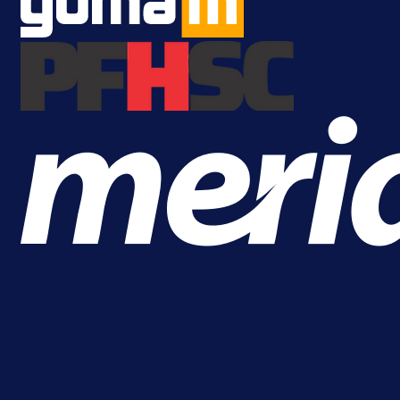
Premijer liga BiH
Željo uprkos svim problemima
krenuo pobjedom: Plavi slavili na
Grbavici!
23 h 14 min
Više vijesti