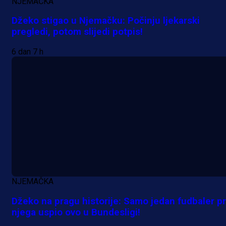
NJEMAČKA
Džeko stigao u Njemačku: Počinju ljekarski
pregledi, potom slijedi potpis!
6 dan 7 h
NJEMAČKA
A Selekcija
Džeko na pragu historije: Samo jedan fudbaler pr
njega uspio ovo u Bundesligi!
Muharemović se ozbiljno nameće 