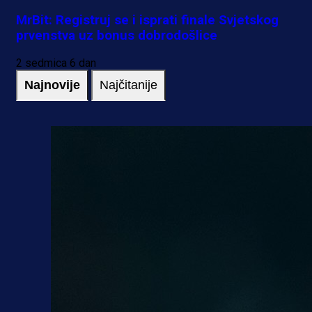
MrBit: Registruj se i isprati finale Svjetskog
prvenstva uz bonus dobrodošlice
2 sedmica 6 dan
Najnovije
Najčitanije