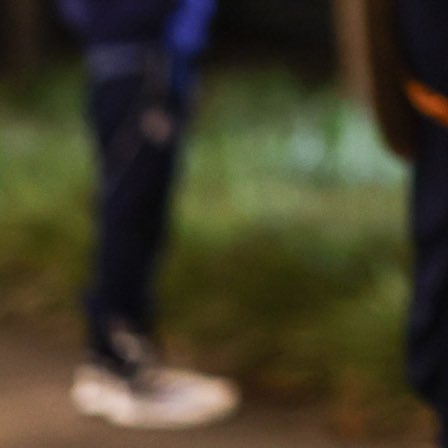
PONOS BOSNE I HERCEGOVINE
Kapiten reprezentacije BiH Edin Džeko godinama j
vrhu svjetskog fudbala i jedan je od najbol
napadača.
Podaci koje je objavio Transfermarkt zaista
fascinirajući, a govore da je Edin Džeko trenutno 
strijelac u 21. vijeku!
Ukoliko pogledamo na tabelu, vidimo da je Dijamant 
sebe ostavio mnoga velika imena, a svakako
očekujemo da uđe u TOP 10 i prestigne Rooneya i Eto'