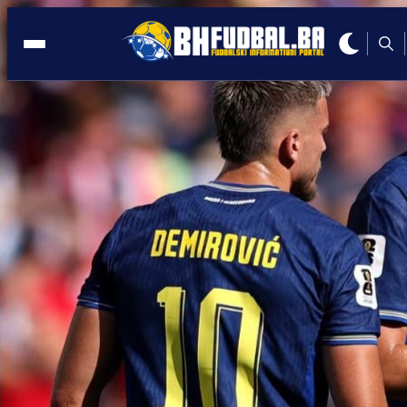
TRANSFERMARKT
17:54, 04.03.2021
KAKAV JE TO NAPADAČ: Džeko uskor
u TOP 10 strijelaca u 21. vijeku!
Autor:
E. Ganibegović