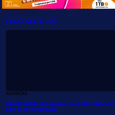
PROČITAJTE JOŠ
A Selekcija
Sjajna završnica bivšeg Zmaja:
Pogledajte gol Kenana Kodre prot
Real Madrida!
19 min 59 sekunda
NJEMAČKA
Isplivali detalji oko ugovora: Evo koliku platu ima
Edin Džeko u Schalkeu!