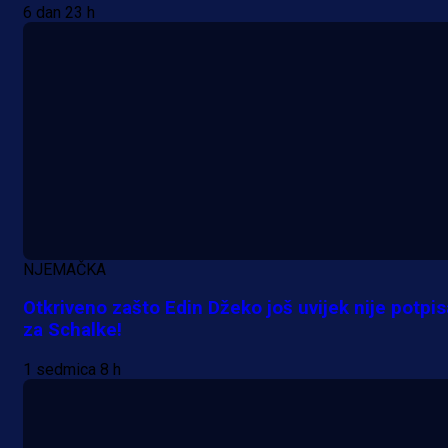
Leedsu: Nova dobra partija bh.
6 dan 23 h
reprezentativca!
1 h 45 min
NJEMAČKA
Otkriveno zašto Edin Džeko još uvijek nije potpi
za Schalke!
1 sedmica 8 h