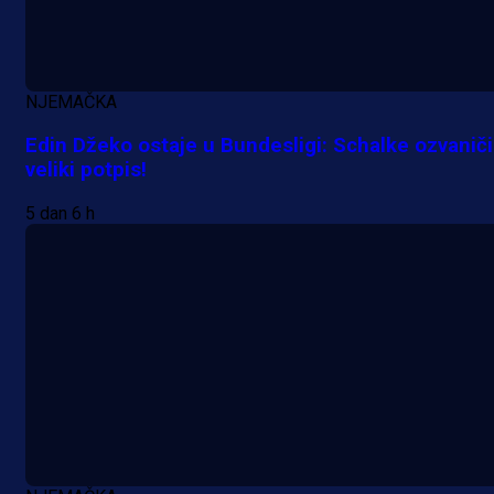
NJEMAČKA
Edin Džeko ostaje u Bundesligi: Schalke ozvanič
veliki potpis!
5 dan 6 h