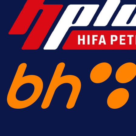
Alajbegović debitovao za Juventu
Kako je ocijenjen nastup
reprezentativca BiH?
2 h 3 sekunda