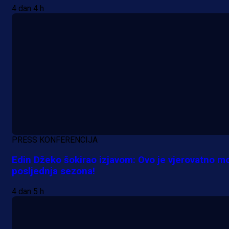
4 dan 4 h
PRESS KONFERENCIJA
Edin Džeko šokirao izjavom: Ovo je vjerovatno m
posljednja sezona!
4 dan 5 h