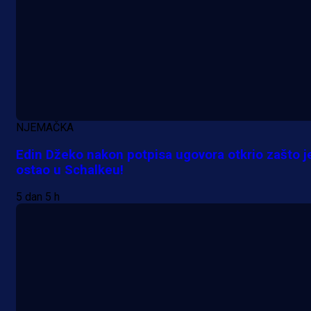
A Selekcija
Kakva partija Omerovića: Postiga
dva gola za samo tri minute!
1 h 29 min
NJEMAČKA
Edin Džeko nakon potpisa ugovora otkrio zašto j
ostao u Schalkeu!
5 dan 5 h