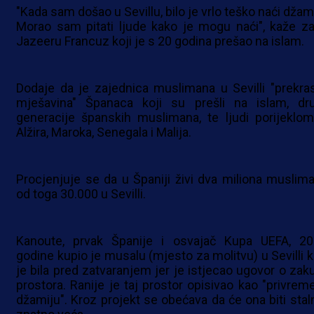
"Kada sam došao u Sevillu, bilo je vrlo teško naći džam
Morao sam pitati ljude kako je mogu naći", kaže za
Jazeeru Francuz koji je s 20 godina prešao na islam.
Dodaje da je zajednica muslimana u Sevilli "prekra
mješavina" Španaca koji su prešli na islam, dr
generacije španskih muslimana, te ljudi porijeklom
Alžira, Maroka, Senegala i Malija.
Procjenjuje se da u Španiji živi dva miliona muslima
od toga 30.000 u Sevilli.
Kanoute, prvak Španije i osvajač Kupa UEFA, 20
godine kupio je musalu (mjesto za molitvu) u Sevilli k
je bila pred zatvaranjem jer je istjecao ugovor o zak
prostora. Ranije je taj prostor opisivao kao "privrem
džamiju". Kroz projekt se obećava da će ona biti staln