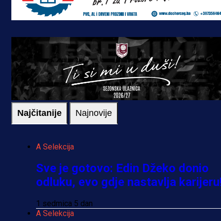
Najčitanije
Najnovije
A Selekcija
Sve je gotovo: Edin Džeko donio
odluku, evo gdje nastavlja karijeru
1 sedmica 5 dan
A Selekcija