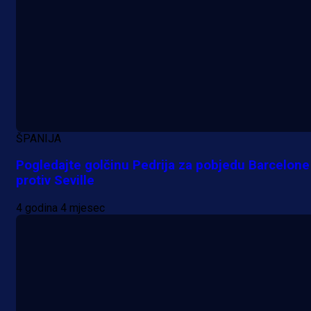
14 h 30 min
ŠPANIJA
Pogledajte golčinu Pedrija za pobjedu Barcelone
protiv Seville
4 godina 4 mjesec