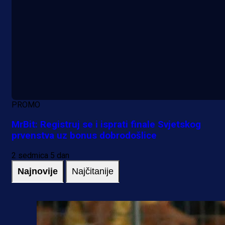
PROMO
MrBit: Registruj se i isprati finale Svjetskog
prvenstva uz bonus dobrodošlice
2 sedmica 5 dan
Najnovije
Najčitanije