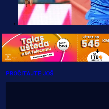
Premijer liga BiH
Željo uprkos svim problemima
krenuo pobjedom: Plavi slavili na
Grbavici!
6 h 46 min
PROČITAJTE JOŠ