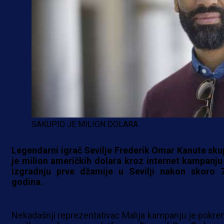
SAKUPIO JE MILION DOLARA
Legendarni igrač Sevilje Frederik Omar Kanute sku
je milion američkih dolara kroz internet kampanju
izgradnju prve džamije u Sevilji nakon skoro 
godina.
Nekadašnji reprezentativac Malija kampanju je pokre