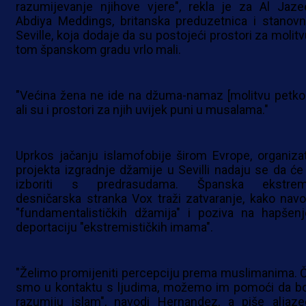
razumijevanje njihove vjere", rekla je za Al Jaze
Abdiya Meddings, britanska preduzetnica i stanovn
Seville, koja dodaje da su postojeći prostori za molitv
tom španskom gradu vrlo mali.
"Većina žena ne ide na džuma-namaz [molitvu petko
ali su i prostori za njih uvijek puni u musalama."
Uprkos jačanju islamofobije širom Evrope, organizat
projekta izgradnje džamije u Sevilli nadaju se da će
izboriti s predrasudama. Španska ekstre
desničarska stranka Vox traži zatvaranje, kako navo
"fundamentalističkih džamija" i poziva na hapšenj
deportaciju "ekstremističkih imama".
"Želimo promijeniti percepciju prema muslimanima. 
smo u kontaktu s ljudima, možemo im pomoći da bo
razumiju islam", navodi Hernandez, a piše aljaze