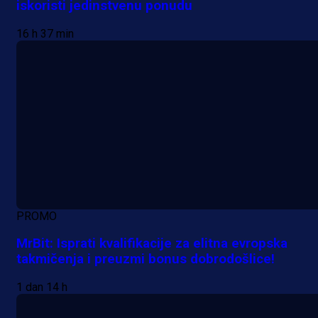
iskoristi jedinstvenu ponudu
16 h 37 min
PROMO
MrBit: Isprati kvalifikacije za elitna evropska
takmičenja i preuzmi bonus dobrodošlice!
1 dan 14 h