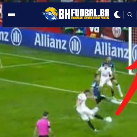
BIVŠI IGRAČ SEVILLE
00:01, 22.05.2020
Proslavljeni fudbaler gradi džamiju u
Sevilli nakon 700 godina
Autor:
BHFudbal.ba 2