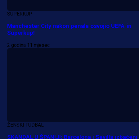
SUPERKUP
Manchester City nakon penala osvojio UEFA-in
Superkup!
Premijer liga BiH
2 godina 11 mjesec
Grbavica se prisjetila Izeta Nanića
Manijaci razvili posebnu parolu!
7 h 34 min
ŽENSKI FUDBAL
SKANDAL U ŠPANIJI: Barcelona i Sevilla izbačeni 