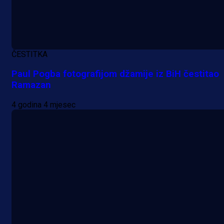
Promo vijesti
ČESTITKA
Počinje Premijer liga BiH: Pronađi
Paul Pogba fotografijom džamije iz BiH čestitao
Ramazan
specijale i iskoristi jedinstvenu
ponudu
4 godina 4 mjesec
16 h 37 min
A Selekcija
Šta je Barbarez htio poručiti?
Njegova objava dolazi u veoma
zanimljivom trenutku!
1 dan 7 h