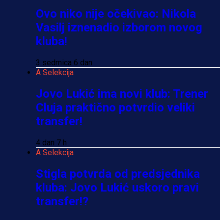
Ovo niko nije očekivao: Nikola
Vasilj iznenadio izborom novog
kluba!
3 sedmica 6 dan
A Selekcija
Jovo Lukić ima novi klub: Trener
Cluja praktično potvrdio veliki
transfer!
4 dan 7 h
A Selekcija
Stigla potvrda od predsjednika
kluba: Jovo Lukić uskoro pravi
transfer!?