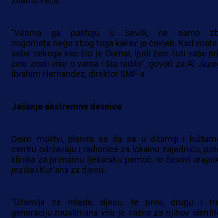
znatno veća.
"Veoma ga poštuju u Sevilli, ne samo z
nogometa nego zbog toga kakav je čovjek. Kad imate
sebe nekoga kao što je Oumar, ljudi žele čuti vaše pri
žele znati više o vama i šta radite", govori za Al Jaze
Ibrahim Hernandez, direktor SMF-a.
Jačanje ekstremne desnice
Osim molitvi, planira se da se u džamiji i kultur
centru održavaju i radionice za lokalnu zajednicu, po
klinika za primarnu ljekarsku pomoć, te časovi araps
jezika i Kur'ana za djecu.
"Džamija za mlade, djecu, te prvu, drugu i tr
generaciju muslimana vrlo je važna za njihov identite