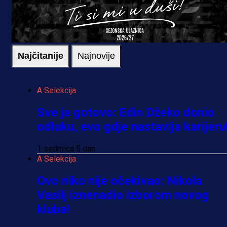
Najčitanije
Najnovije
A Selekcija
Sve je gotovo: Edin Džeko donio
odluku, evo gdje nastavlja karijeru
1 sedmica 5 dan
A Selekcija
Ovo niko nije očekivao: Nikola
Vasilj iznenadio izborom novog
kluba!