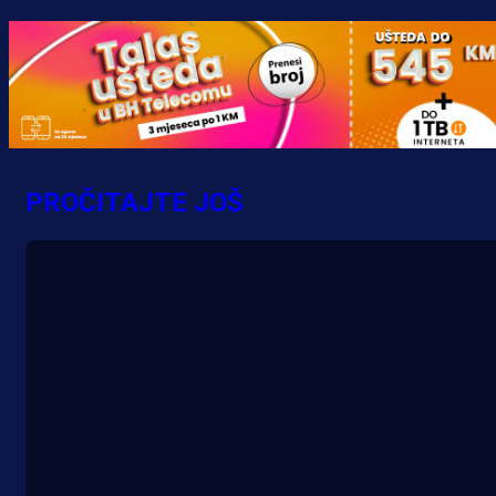
Promo vijesti
MrBit: Isprati kvalifikacije za elitn
evropska takmičenja i preuzmi
PROČITAJTE JOŠ
bonus dobrodošlice!
18 h 22 min