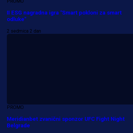
PROMO
II ESG nagradna igra "Smart pokloni za smart
odluke"
2 sedmica 2 dan
PROMO
Meridianbet zvanični sponzor UFC Fight Night
Belgrade