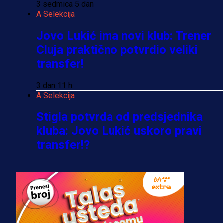
3 sedmica 5 dan
A Selekcija
Jovo Lukić ima novi klub: Trener
Cluja praktično potvrdio veliki
transfer!
3 dan 11 h
A Selekcija
Stigla potvrda od predsjednika
kluba: Jovo Lukić uskoro pravi
transfer!?
3 sedmica 4 dan
A Selekcija
Zmajevi dobili veliko pojačanje:
Fudbaler Olympiacosa želi obući