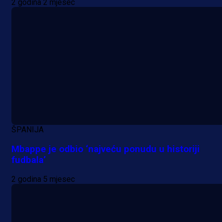
2 godina 2 mjesec
ŠPANIJA
Mbappe je odbio ‘najveću ponudu u historiji
fudbala’
2 godina 5 mjesec