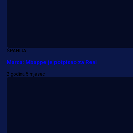
A Selekcija
Lukić seli u Bundesligu? Dva
njemačka kluba krenula po bh.
reprezentativca!
ŠPANIJA
1 dan 17 h
Marca: Mbappe je potpisao za Real
2 godina 5 mjesec