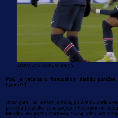
UTAKMICA S LYONOM KOBNA
PSG je večeras u francuskom derbiju poražen
Lyona 0:1.
Stvar gora i od poraza je nova, po svemu sudeći te
povreda brazilske superzvijezde Neymara na kojeg
Mendes neoprezno startovoa, ali očigledno bez namj