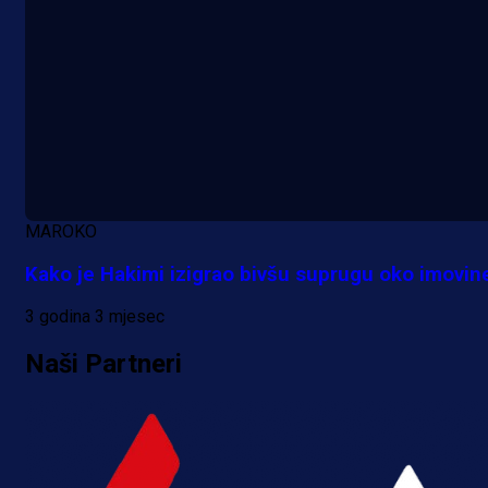
MAROKO
Kako je Hakimi izigrao bivšu suprugu oko imovin
3 godina 3 mjesec
Naši Partneri