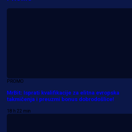
PROMO
MrBit: Isprati kvalifikacije za elitna evropska
takmičenja i preuzmi bonus dobrodošlice!
18 h 22 min