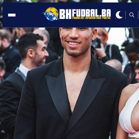
POGLEDAJTE
04:20, 14.12.2020
NOVA TEŠKA POVREDA: Neymarov pla
odjekivao je stadionom
Autor:
E. Ganibegović