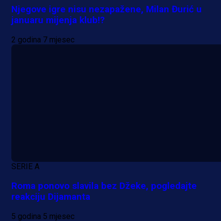
Njegove igre nisu nezapažene, Milan Đurić u
januaru mijenja klub!?
2 godina 7 mjesec
A Selekcija
Sjajna završnica bivšeg Zmaja:
Pogledajte gol Kenana Kodre prot
SERIE A
Real Madrida!
Roma ponovo slavila bez Džeke, pogledajte
reakciju Dijamanta
3 h 2 min
5 godina 5 mjesec