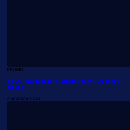
PROMO
II ESG nagradna igra "Smart pokloni za smart
odluke"
2 sedmica 4 dan