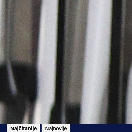
#Aldin Čajić
#Genoa
#Istanbulspor
Najčitanije
Najnovije