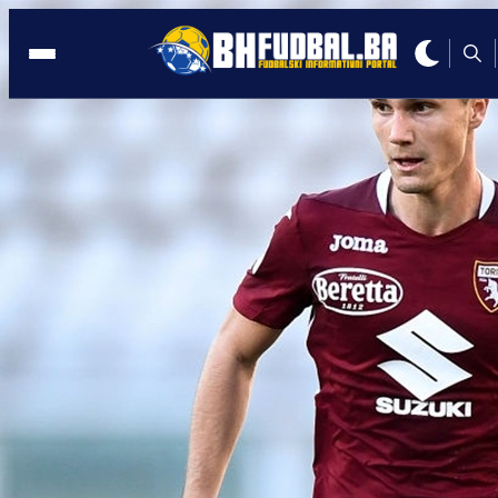
BIVŠI REPREZENTATIVAC BiH
20:12, 10.05.2020
VELIKI TRANSFER: Još jedan Bosanac
dolazi u Seriju A?!
Autor:
BHFudbal.ba