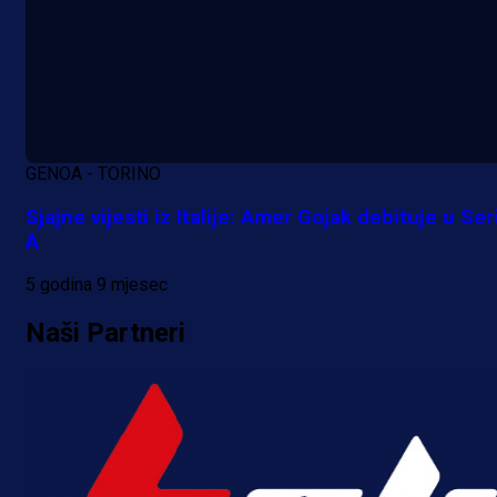
A Selekcija
GENOA - TORINO
Kakva partija Omerovića: Postiga
Sjajne vijesti iz Italije: Amer Gojak debituje u Seri
dva gola za samo tri minute!
A
4 h 11 min
5 godina 9 mjesec
Naši Partneri