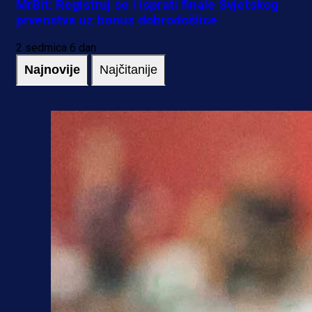
MrBit: Registruj se i isprati finale Svjetskog
prvenstva uz bonus dobrodošlice
2 sedmica 6 dan
Najnovije
Najčitanije