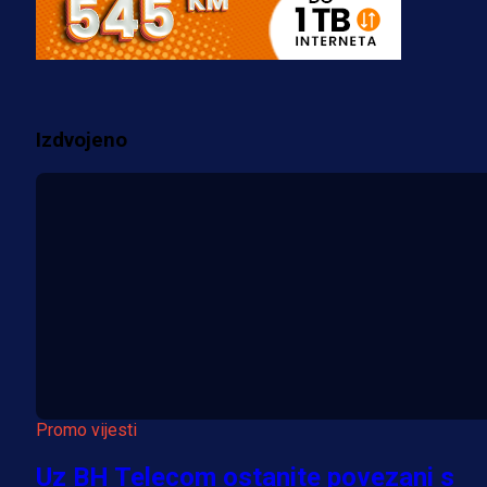
za pranje novca, pretresaju
prostorije FK Borac!
2 sedmica 1 dan
Izdvojeno
Više vijesti
Promo vijesti
Uz BH Telecom ostanite povezani s