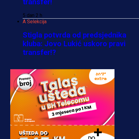
transfer!
5 dan 2 h
A Selekcija
Stigla potvrda od predsjednika
kluba: Jovo Lukić uskoro pravi
transfer!?
3 sedmica 6 dan
A Selekcija
Zmajevi dobili veliko pojačanje:
Fudbaler Olympiacosa želi obući
dres BiH!
3 sedmica 5 dan
Premijer liga BiH
Misimović priveden: SIPA ga tereti