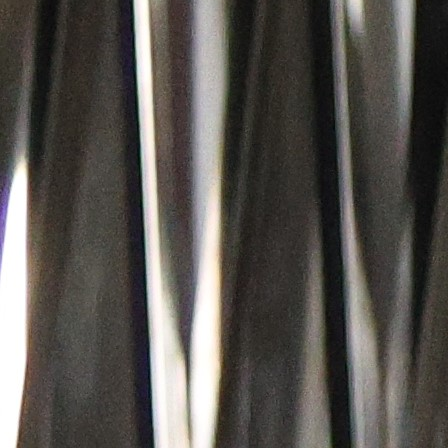
IGRA U ŽIVOTNOJ FORMI
Mediji u Italiji, tačnije ugledni Claciomercato, don
vijesti koja kazuje da se bh. internacionalac Al
Čajić nalazi na meti talijanske Genoe koja ga želi
ljeto vidjeti u svojim redovima.
Bivši mladi reprezentativac Bosne i Hercegovine igr