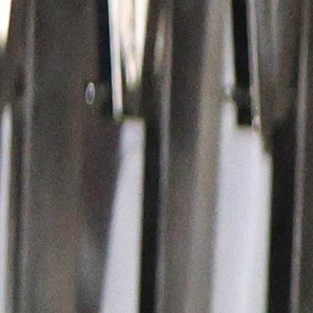
životnoj formi u dresu Istanbulspora upisavši 
sezone devet golova i jednu asistenciju što ga je dov
na radar brojnih evropskih momčadi.
Osim pomenutog kluba iz Italije spominju se Sivassp
Royal Antwerp, Feyenoord.
27-godišnji Čajić uskoro bi trebao donijeti odluk
svojoj fudbalskoj budućnosti...