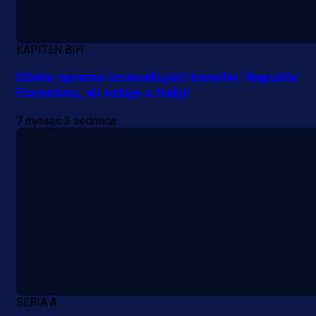
KAPITEN BIH
Džeko sprema iznenađujući transfer: Napušta
Fiorentinu, ali ostaje u Italiji!
7 mjesec 3 sedmica
SERIA A