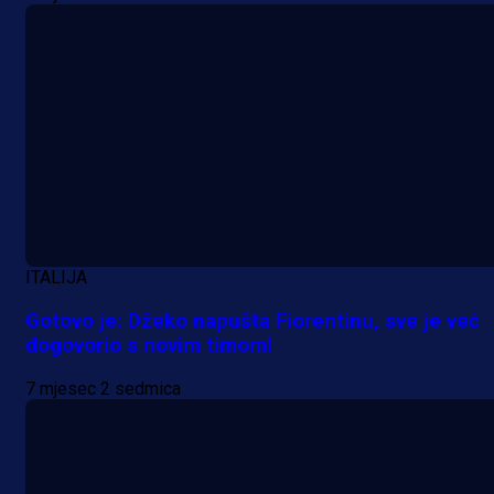
ITALIJA
Gotovo je: Džeko napušta Fiorentinu, sve je već
dogovorio s novim timom!
7 mjesec 2 sedmica