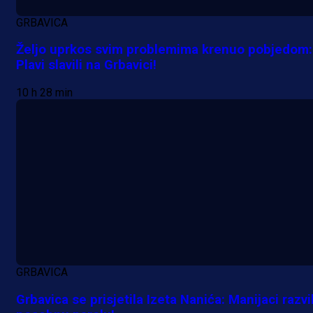
GRBAVICA
Željo uprkos svim problemima krenuo pobjedom:
Plavi slavili na Grbavici!
10 h 28 min
GRBAVICA
Grbavica se prisjetila Izeta Nanića: Manijaci razvil