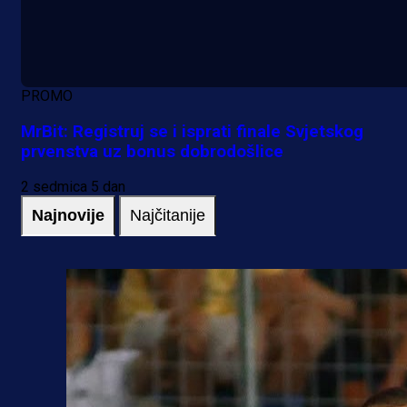
PROMO
MrBit: Registruj se i isprati finale Svjetskog
prvenstva uz bonus dobrodošlice
2 sedmica 5 dan
Najnovije
Najčitanije