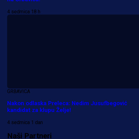
4 sedmica 18 h
GRBAVICA
Nakon odlaska Preleca: Nedim Jusufbegović
kandidat za klupu Želje!
4 sedmica 1 dan
Naši Partneri