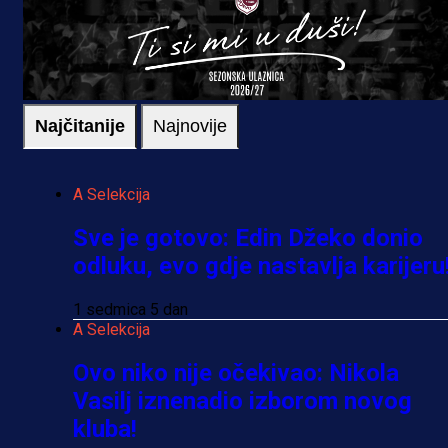
Najčitanije
Najnovije
A Selekcija
Sve je gotovo: Edin Džeko donio
odluku, evo gdje nastavlja karijeru
1 sedmica 5 dan
A Selekcija
Ovo niko nije očekivao: Nikola
Vasilj iznenadio izborom novog
kluba!