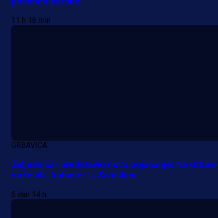
posebnu parolu!
Premijer liga BiH
11 h 16 min
Grbavica se prisjetila Izeta Nanića
Manijaci razvili posebnu parolu!
11 h 16 min
GRBAVICA
Željezničar predstavio novo pojačanje: Na Grbav
stiže bh. fudbaler iz Schalkea!
6 dan 14 h