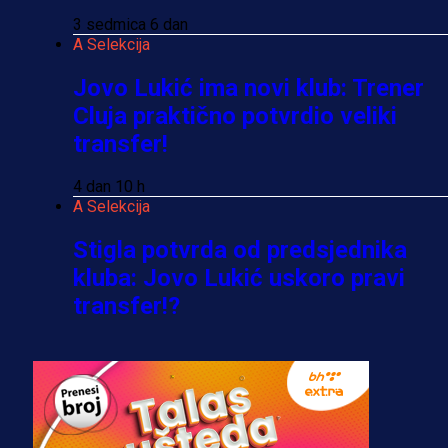
3 sedmica 6 dan
A Selekcija
Jovo Lukić ima novi klub: Trener
Cluja praktično potvrdio veliki
transfer!
4 dan 10 h
A Selekcija
Stigla potvrda od predsjednika
kluba: Jovo Lukić uskoro pravi
transfer!?
3 sedmica 5 dan
A Selekcija
Zmajevi dobili veliko pojačanje:
Fudbaler Olympiacosa želi obući