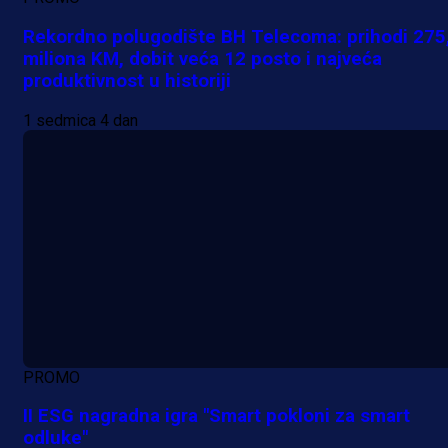
Rekordno polugodište BH Telecoma: prihodi 275
miliona KM, dobit veća 12 posto i najveća
produktivnost u historiji
1 sedmica 4 dan
PROMO
II ESG nagradna igra "Smart pokloni za smart
odluke"