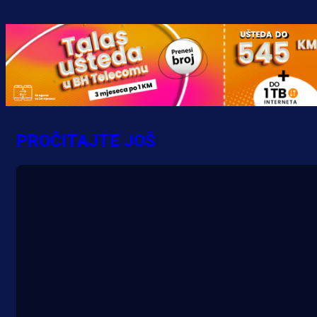
Premijer liga BiH
Željo uprkos svim problemima
krenuo pobjedom: Plavi slavili na
Grbavici!
10 h 28 min
PROČITAJTE JOŠ