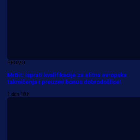
PROMO
MrBit: Isprati kvalifikacije za elitna evropska
takmičenja i preuzmi bonus dobrodošlice!
1 dan 18 h