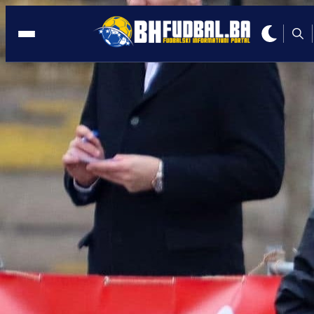
GRBAVICA
22:48, 06.07.2026
Poznata imena ljudi koji će voditi
Željezničar u narednom periodu!
Autor:
Redakcija