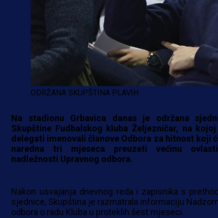
ODRŽANA SKUPŠTINA PLAVIH
Na stadionu Grbavica danas je održana sjedn
Skupštine Fudbalskog kluba Željezničar, na kojoj
delegati imenovali članove Odbora za hitnost koji ć
naredna tri mjeseca preuzeti većinu ovlast
nadležnosti Upravnog odbora.
Nakon usvajanja dnevnog reda i zapisnika s pretho
sjednice, Skupština je razmatrala informaciju Nadzor
odbora o radu Kluba u proteklih šest mjeseci.