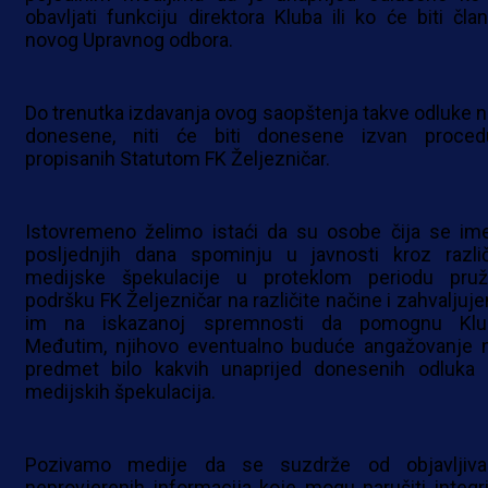
obavljati funkciju direktora Kluba ili ko će biti član
novog Upravnog odbora.
Do trenutka izdavanja ovog saopštenja takve odluke n
donesene, niti će biti donesene izvan proced
propisanih Statutom FK Željezničar.
Istovremeno želimo istaći da su osobe čija se im
posljednjih dana spominju u javnosti kroz različ
medijske špekulacije u proteklom periodu pruž
podršku FK Željezničar na različite načine i zahvaljuj
im na iskazanoj spremnosti da pomognu Klu
Međutim, njihovo eventualno buduće angažovanje n
predmet bilo kakvih unaprijed donesenih odluka n
medijskih špekulacija.
Pozivamo medije da se suzdrže od objavljiva
neprovjerenih informacija koje mogu narušiti integri