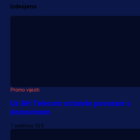
Izdvojeno
Više vijesti
Promo vijesti
Uz BH Telecom ostanite povezani s
domovinom
1 sedmica 10 h