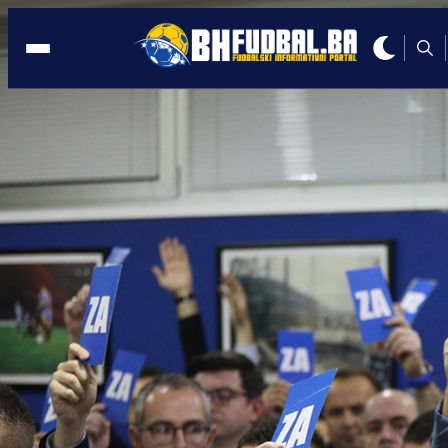
GRBAVICA
11:18, 05.07.2026
Željezničar žestoko odgovorio Mirviću
Nije govorio istinu, ugovor nikada nije
važio!