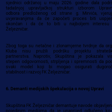
sjednici održanoj u maju 2026. godine dala podr
tadašnjoj upravljačkoj strukturi izborom Uprav
odbora predloženog od strane g. Mirvića, vjeruj
uvjeravanjima da će započeti proces biti uspje
okončan i da će to biti u najboljem interesu
Željezničar.
Zbog toga su netačne i zlonamjerne tvrdnje da org
Kluba nisu pružili podršku projektu strateš
partnerstva. Naprotiv, Skupština je pokazala vi
stepen odgovornosti, strpljenja i spremnosti da pod
svaki model koji bi mogao osigurati dugoro
stabilnost i razvoj FK Željezničar.
6. Demanti medijskih špekulacija o novoj Upravi
Skupština FK Željezničar demantuje navode objavljen
pojedinim medijima da je unaprijed odlučeno ko