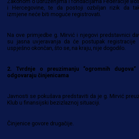
Zakonom o udruženjima i fondacijama Federacije Bo
i Hercegovine, te da postoji ozbiljan rizik da ta
izmjene neće biti moguće registrovati.
Na ove primjedbe g. Mirvić i njegovi predstavnici dav
su jasna uvjeravanja da će postupak registracije b
uspješno okončan, što se, na kraju, nije dogodilo.
2. Tvrdnje o preuzimanju “ogromnih dugova”
odgovaraju činjenicama
Javnosti se pokušava predstaviti da je g. Mirvić preu
Klub u finansijski bezizlaznoj situaciji.
Činjenice govore drugačije.