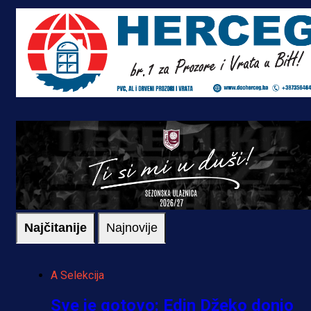
Najčitanije
Najnovije
A Selekcija
Sve je gotovo: Edin Džeko donio