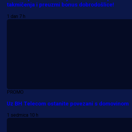
takmičenja i preuzmi bonus dobrodošlice!
1 dan 7 h
PROMO
Uz BH Telecom ostanite povezani s domovinom
1 sedmica 10 h