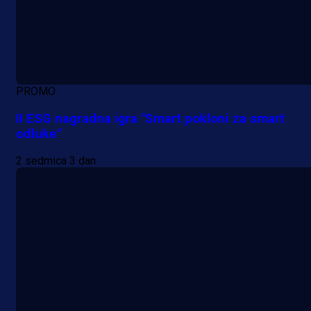
PROMO
II ESG nagradna igra "Smart pokloni za smart
odluke"
2 sedmica 3 dan