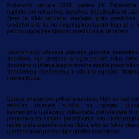
Početkom januara 2026. godine FK Željezničar
naplatio dio rekordnog transfera Abdulmalika Al Jabe
čime je Klub ostvario značajan priliv sredstava.
sredstva bila su na raspolaganju Upravi koja je u 
periodu upravljala Klubom zajedno sa g. Mirvićem.
Istovremeno, obaveza plaćanja provizije posrednik
transferu nije izvršena u ugovorenom roku, čime
dovedena u pitanje blagovremena isplata preostalih r
transfernog obeštećenja i ozbiljno ugrožen finansij
interes Kluba.
Uprkos značajnom prilivu sredstava, Klub se već na
nekoliko mjeseci suočio sa rastom obave
kašnjenjima u plaćanju dobavljača, pokretanjem broj
postupaka za naplatu potraživanja, kao i kašnjenjim
isplati plata zaposlenicima Kluba, iako su takve obav
u prethodnom periodu bile uredno servisirane.