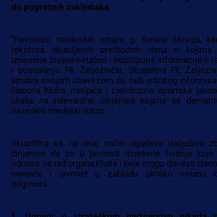
do pogrešnih zaključaka.
"Povodom medijskih istupa g. Sanina Mirvića, ka
tekstova objavljenih prethodnih dana u kojima
iznesene brojne netačne i nepotpune informacije o r
i poslovanju FK Željezničar, Skupština FK Željezni
smatra svojom obavezom da, radi istinitog informisa
članova Kluba, navijača i cjelokupne sportske javnos
ukaže na relevantne činjenice kojima se demant
navedeni medijski istupi.
Skupština se na ovaj način oglašava isključivo z
činjenice da su u javnosti iznesene tvrdnje koje
odnose na rad organa Kluba i koje mogu dovesti člano
navijače i javnost u zabludu ukoliko ostanu 
odgovora.
1. Ugovor o strateškom partnerstvu nikada n