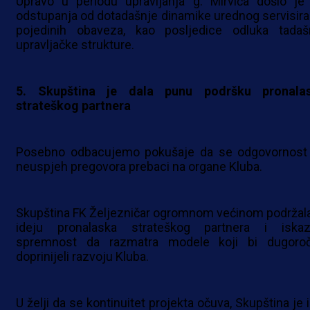
Upravo u periodu upravljanja g. Mirvića došlo je
odstupanja od dotadašnje dinamike urednog servisira
pojedinih obaveza, kao posljedice odluka tadaš
upravljačke strukture.
5. Skupština je dala punu podršku pronala
strateškog partnera
Posebno odbacujemo pokušaje da se odgovornost
neuspjeh pregovora prebaci na organe Kluba.
Skupština FK Željezničar ogromnom većinom podržala
ideju pronalaska strateškog partnera i iskaz
spremnost da razmatra modele koji bi dugoro
doprinijeli razvoju Kluba.
U želji da se kontinuitet projekta očuva, Skupština je 