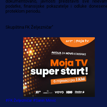
dokumentovano, javnosti predstaviti sve relevan
podatke, finansijske pokazatelje i odluke donesen
proteklom periodu.
Skupština FK Željezničar"
#FK Željezničar
#Sanin Mirvić