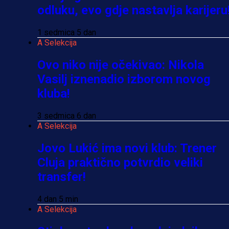
odluku, evo gdje nastavlja karijeru
1 sedmica 5 dan
A Selekcija
Ovo niko nije očekivao: Nikola
Vasilj iznenadio izborom novog
kluba!
3 sedmica 6 dan
A Selekcija
Jovo Lukić ima novi klub: Trener
Cluja praktično potvrdio veliki
transfer!
4 dan 5 min
A Selekcija