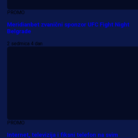
PROMO
Meridianbet zvanični sponzor UFC Fight Night
Belgrade
2 sedmica 4 dan
PROMO
Internet, televizija i fiksni telefon na svim