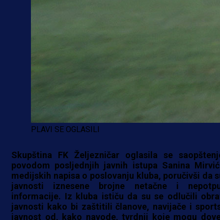
PLAVI SE OGLASILI
Skupština FK Željezničar oglasila se saopšten
povodom posljednjih javnih istupa Sanina Mirvić
medijskih napisa o poslovanju kluba, poručivši da s
javnosti iznesene brojne netačne i nepotp
informacije. Iz kluba ističu da su se odlučili obrat
javnosti kako bi zaštitili članove, navijače i sport
javnost od, kako navode, tvrdnji koje mogu dove