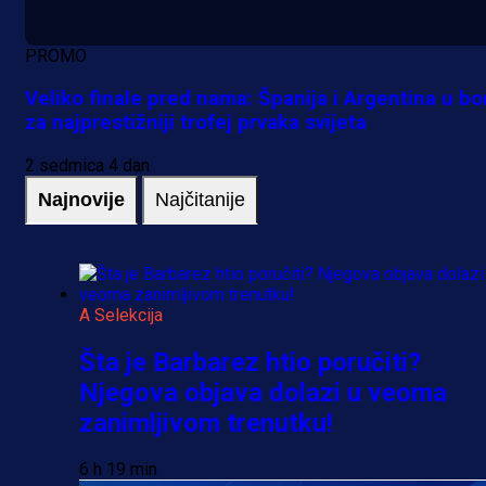
PROMO
Veliko finale pred nama: Španija i Argentina u bo
za najprestižniji trofej prvaka svijeta
2 sedmica 4 dan
Najnovije
Najčitanije
A Selekcija
Šta je Barbarez htio poručiti?
Njegova objava dolazi u veoma
zanimljivom trenutku!
6 h 19 min