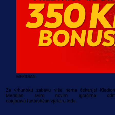
MERIDIAN
Za vrhunsku zabavu više nema čekanja! Kladion
Meridian svim novim igračima odm
osigurava fantastičan vjetar u leđa.