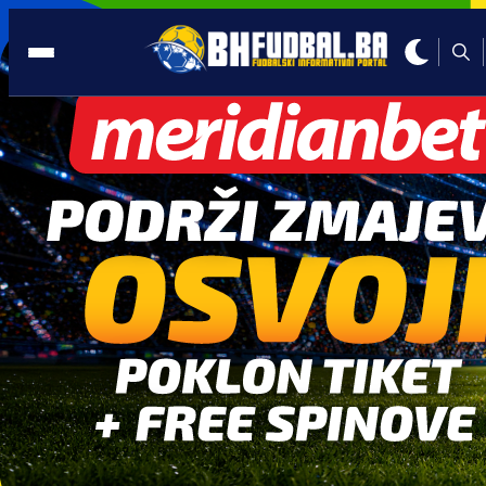
PROMO
10:00, 28.06.2026
ZAPOČNI IGRU SA STILOM: Meridian
časti sa 350 KM na startu!
Autor:
Sponzorirano