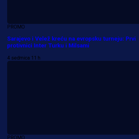
PROMO
Sarajevo i Velež kreću na evropsku turneju: Prvi
protivnici Inter Turku i Milsami
4 sedmica 11 h
A Selekcija
PROMO