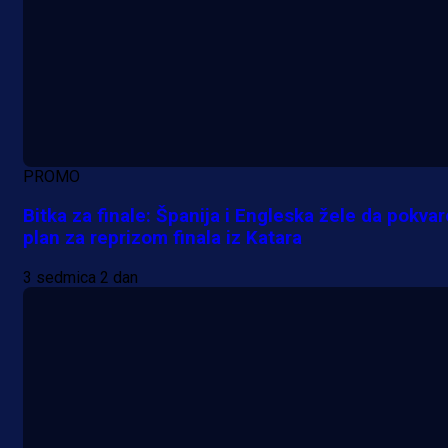
A Selekcija
Lukić seli u Bundesligu? Dva
njemačka kluba krenula po bh.
reprezentativca!
1 dan 12 h
PROMO
Bitka za finale: Španija i Engleska žele da pokvar
plan za reprizom finala iz Katara
3 sedmica 2 dan