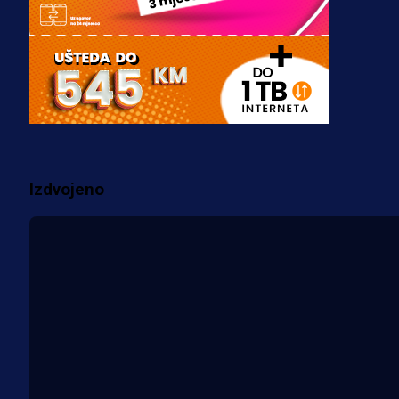
3 sedmica 3 dan
Premijer liga BiH
Misimović priveden: SIPA ga tereti
za pranje novca, pretresaju
prostorije FK Borac!
1 sedmica 6 dan
Izdvojeno
Više vijesti