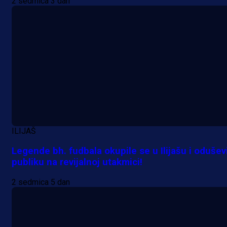
2 sedmica 3 dan
ILIJAŠ
Legende bh. fudbala okupile se u Ilijašu i odušev
publiku na revijalnoj utakmici!
2 sedmica 5 dan