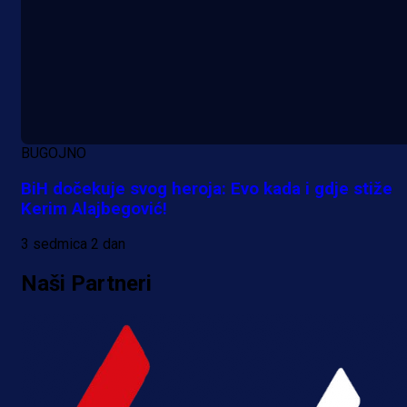
BUGOJNO
BiH dočekuje svog heroja: Evo kada i gdje stiže
Kerim Alajbegović!
3 sedmica 2 dan
Naši Partneri
Premijer liga BiH
Bez pobjednika u Mostaru: