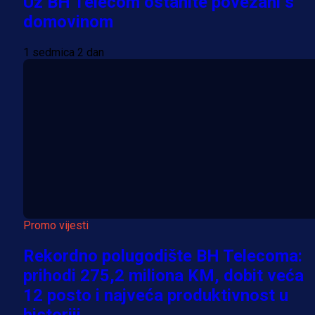
Uz BH Telecom ostanite povezani s
domovinom
1 sedmica 2 dan
Promo vijesti
Rekordno polugodište BH Telecoma:
prihodi 275,2 miliona KM, dobit veća
12 posto i najveća produktivnost u