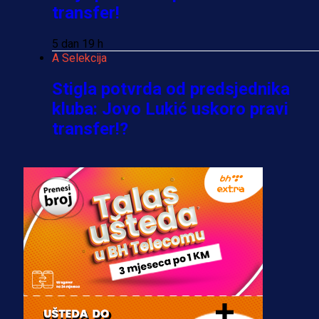
transfer!
5 dan 19 h
A Selekcija
Stigla potvrda od predsjednika
kluba: Jovo Lukić uskoro pravi
transfer!?
3 sedmica 6 dan
A Selekcija
Zmajevi dobili veliko pojačanje:
Fudbaler Olympiacosa želi obući
dres BiH!
3 sedmica 5 dan
Premijer liga BiH