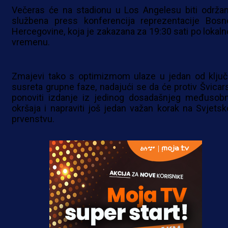
Večeras će na stadionu u Los Angelesu biti održan
službena press konferencija reprezentacije Bosn
Hercegovine, koja je zakazana za 19:30 sati po lokal
vremenu.
Zmajevi tako s optimizmom ulaze u jedan od ključ
susreta grupne faze, nadajući se da će protiv Švicar
ponoviti izdanje iz jedinog dosadašnjeg međusob
okršaja i napraviti još jedan važan korak na Svjets
prvenstvu.