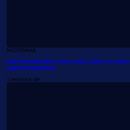
NIZOZEMSKA
Anel Ahmedhodžić otvorio dušu: Želim se vratiti 
reprezentaciju BiH!
1 sedmica 6 dan
A Selekcija
Nova sezona, stari problemi: Esmi
Bajraktarević ponovo bez minuta 
PSV-u!
5 h 10 min