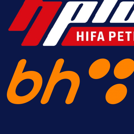
Sarajevo kiksalo na startu
prvenstva!
18 h 30 min