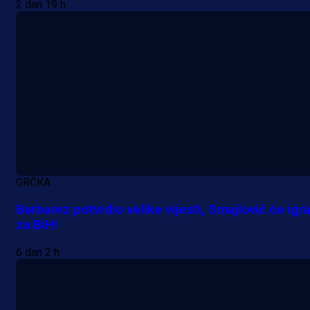
2 dan 19 h
GRČKA
Barbarez potvrdio velike vijesti, Smajlović će igra
za BiH!
6 dan 2 h