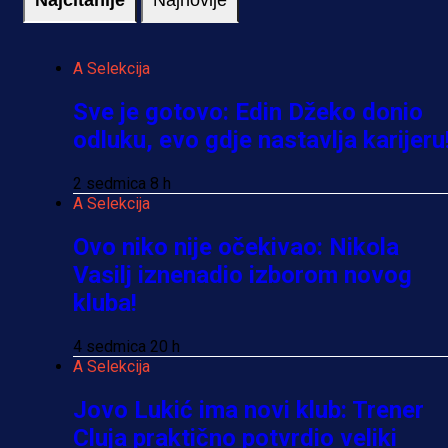
Najčitanije
Najnovije
A Selekcija
Sve je gotovo: Edin Džeko donio
odluku, evo gdje nastavlja karijeru
2 sedmica 8 h
A Selekcija
Ovo niko nije očekivao: Nikola
Vasilj iznenadio izborom novog
kluba!
4 sedmica 20 h
A Selekcija
Jovo Lukić ima novi klub: Trener
Cluja praktično potvrdio veliki