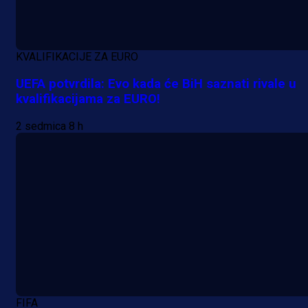
KVALIFIKACIJE ZA EURO
UEFA potvrdila: Evo kada će BiH saznati rivale u
kvalifikacijama za EURO!
2 sedmica 8 h
FIFA