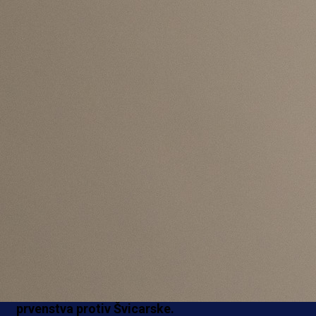
ZMAJEVI
„A“ reprezentativci Bosne i Hercegovine obavili
danas službeni trening na stadionu America First Fi
– RSL u Salt Lake Cityju, čime su završili pripreme
utakmicu drugog kola grupe B FIFA Svjets
prvenstva protiv Švicarske.