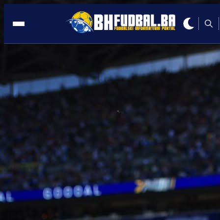
SALT LAKE CITY
19:15, 17.06.2026
Zmajevi odradili službeni trening pred
veliki duel sa Švicarskom!
Autor:
Redakcija