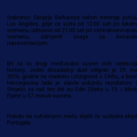
Izabranici Sergeja Barbareza nakon treninga putuj
Los Angeles, gdje će sutra od 12:00 sati po lokal
vremenu, odnosno od 21:00 sat po centralnoevrops
vremenu, odmjeriti snage sa švicarsk
reprezentacijom.
Bit će to drugi međusobni susret ovih selekcij
historiji. Jedini dosadašnji duel odigran je 29. ma
2016. godine na stadionu Letzigrund u Cirihu, a Bosn
Hercegovina tada je slavila pobjedu rezultatom 2
Strijelci za naš tim bili su Edin Džeko u 15. i Mira
Pjanić u 57. minuti susreta.
Pravdu na sutrašnjem meču dijelit će sudijska ekipa
Portugala.