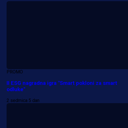
PROMO
II ESG nagradna igra "Smart pokloni za smart
odluke"
2 sedmica 5 dan