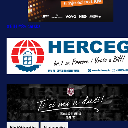
#BiH
#Švicarska