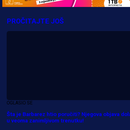
PROČITAJTE JOŠ
A Selekcija
Potencijalni reprezentativac BiH
pred velikim transferom: Ide kod
Demirovića u Stuttgart!
3 h 12 min
OGLASIO SE
Šta je Barbarez htio poručiti? Njegova objava dol
u veoma zanimljivom trenutku!