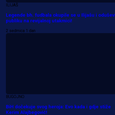
ILIJAŠ
Legende bh. fudbala okupile se u Ilijašu i odušev
publiku na revijalnoj utakmici!
2 sedmica 1 dan
BUGOJNO
BiH dočekuje svog heroja: Evo kada i gdje stiže
Kerim Alajbegović!