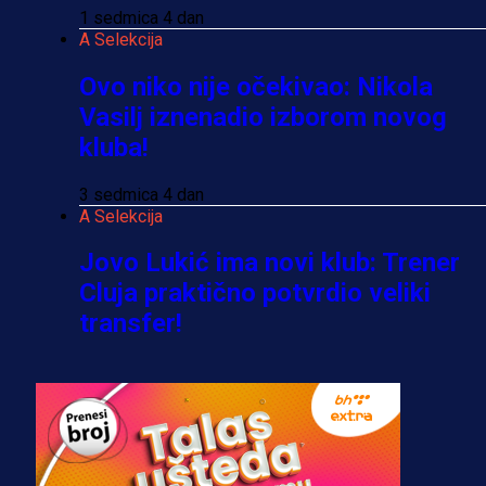
1 sedmica 4 dan
A Selekcija
Ovo niko nije očekivao: Nikola
Vasilj iznenadio izborom novog
kluba!
3 sedmica 4 dan
A Selekcija
Jovo Lukić ima novi klub: Trener
Cluja praktično potvrdio veliki
transfer!
2 dan 12 h
A Selekcija
Stigla potvrda od predsjednika
kluba: Jovo Lukić uskoro pravi