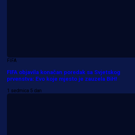
A Selekcija
Da li je selektor zadovoljan: Evo š
je Barbarez rekao o transferu
Alajbegovića u Juventus!
18 h 40 min
FIFA
FIFA objavila konačan poredak sa Svjetskog
prvenstva: Evo koje mjesto je zauzela BiH!
1 sedmica 5 dan