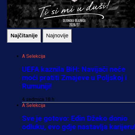
Najčitanije
Najnovije
A Selekcija
UEFA kaznila BiH: Navijači neće
moći pratiti Zmajeve u Poljskoj i
Rumuniji!
4 sedmica 18 h
A Selekcija
Sve je gotovo: Edin Džeko donio
odluku, evo gdje nastavlja karijeru