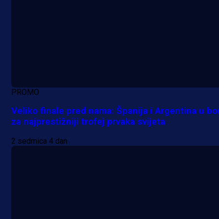
PROMO
Veliko finale pred nama: Španija i Argentina u bo
za najprestižniji trofej prvaka svijeta
2 sedmica 4 dan