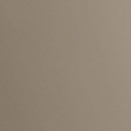
ZMAJEVI
Kako se približava početak Svjetskog prvenstva, 
je više analiza i prognoza o reprezentacijama koje