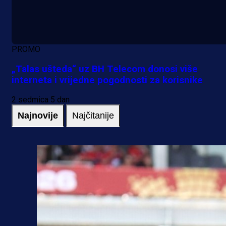
PROMO
„Talas ušteda“ uz BH Telecom donosi više
interneta i vrijedne pogodnosti za korisnike
2 sedmica 5 dan
Najnovije
Najčitanije