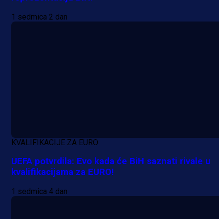
1 sedmica 2 dan
KVALIFIKACIJE ZA EURO
UEFA potvrdila: Evo kada će BiH saznati rivale u
kvalifikacijama za EURO!
1 sedmica 4 dan