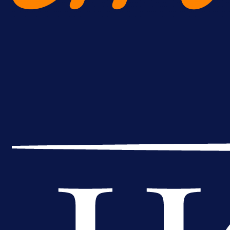
A Selekcija
Brat Kerima Alajbegovića pozvan 
reprezentaciju Njemačke!
18 h 45 min