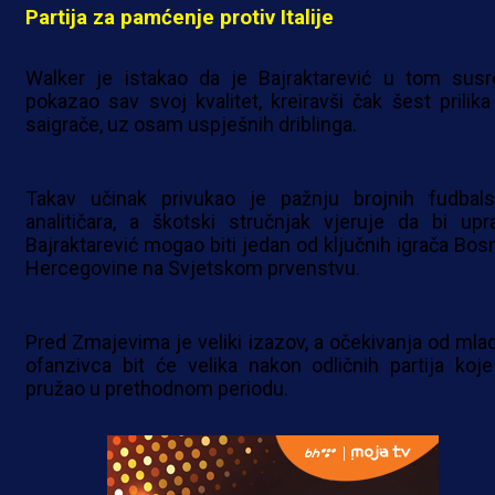
Partija za pamćenje protiv Italije
Walker je istakao da je Bajraktarević u tom susr
pokazao sav svoj kvalitet, kreiravši čak šest prilika
saigrače, uz osam uspješnih driblinga.
Takav učinak privukao je pažnju brojnih fudbals
analitičara, a škotski stručnjak vjeruje da bi upr
Bajraktarević mogao biti jedan od ključnih igrača Bosn
Hercegovine na Svjetskom prvenstvu.
Pred Zmajevima je veliki izazov, a očekivanja od mla
ofanzivca bit će velika nakon odličnih partija koje
pružao u prethodnom periodu.