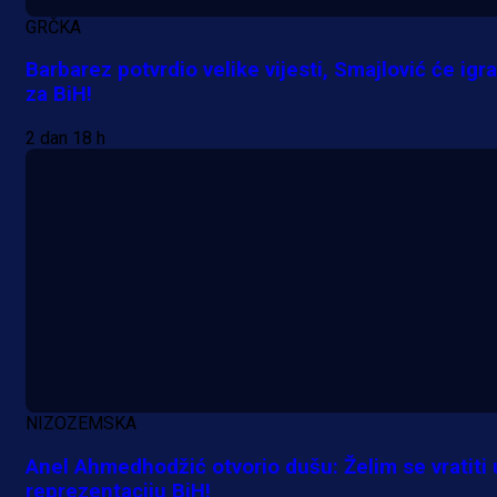
GRČKA
Barbarez potvrdio velike vijesti, Smajlović će igra
za BiH!
A Selekcija
Lukić seli u Bundesligu? Dva
2 dan 18 h
njemačka kluba krenula po bh.
reprezentativca!
18 h 38 min
NIZOZEMSKA
Anel Ahmedhodžić otvorio dušu: Želim se vratiti 
reprezentaciju BiH!