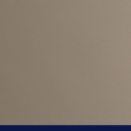
nastupiti na najvećoj svjetskoj fudbalskoj smotri.
Jednu od detaljnijih analiza uradio je John Walk
škotski trener s UEFA A licencom, koji je kroz s
pregled učesnika turnira posebnu pažnju posveti
reprezentaciji Bosne i Hercegovine.
Bajraktarević u centru pažnje
Analizirajući tim Sergeja Barbareza, Walker je kao igr
od kojeg očekuje najviše na predstojećem Mundij
izdvojio Esmira Bajraktarevića.
Mladi reprezentativac Bosne i Hercegovine ostavio
snažan utisak svojim nastupima u dresu Zmajeva
posebno ga je impresionirala utakmica protiv Italije.