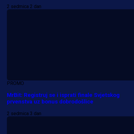
2 sedmica 2 dan
PROMO
MrBit: Registruj se i isprati finale Svjetskog
prvenstva uz bonus dobrodošlice
2 sedmica 3 dan