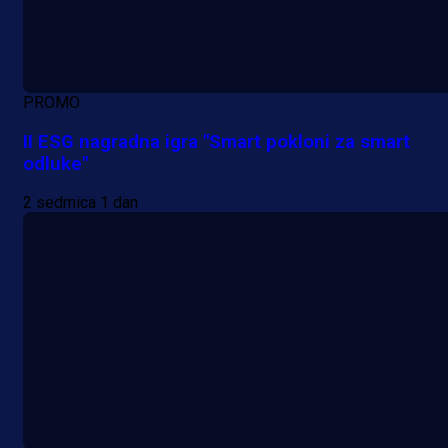
PROMO
II ESG nagradna igra "Smart pokloni za smart
odluke"
2 sedmica 1 dan