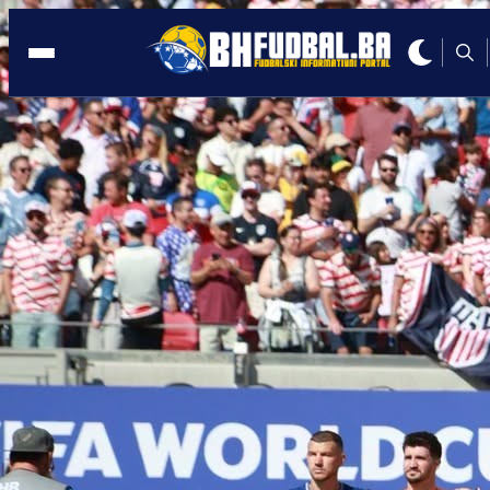
MUNDIJAL
21:26, 08.06.2026
Nije Džeko, nije Demirović: Evo ko bi
mogao biti ključni igrač BiH na SP!
Autor:
Redakcija