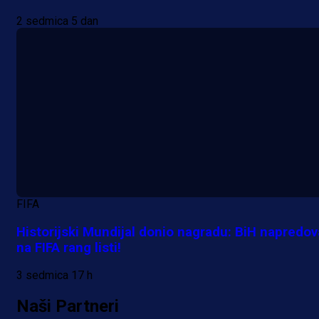
2 sedmica 5 dan
A Selekcija
Reprezentativac BiH bi mogao
postati novo pojačanje Hajduka!
FIFA
18 h 42 min
Historijski Mundijal donio nagradu: BiH napredov
na FIFA rang listi!
3 sedmica 17 h
Naši Partneri