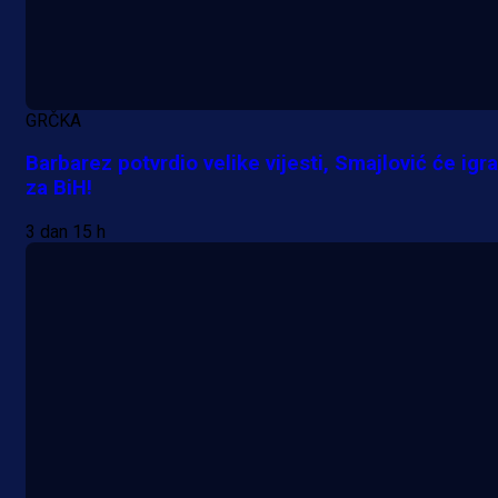
GRČKA
Barbarez potvrdio velike vijesti, Smajlović će igra
za BiH!
3 dan 15 h
A Selekcija
Lukić seli u Bundesligu? Dva
njemačka kluba krenula po bh.
reprezentativca!