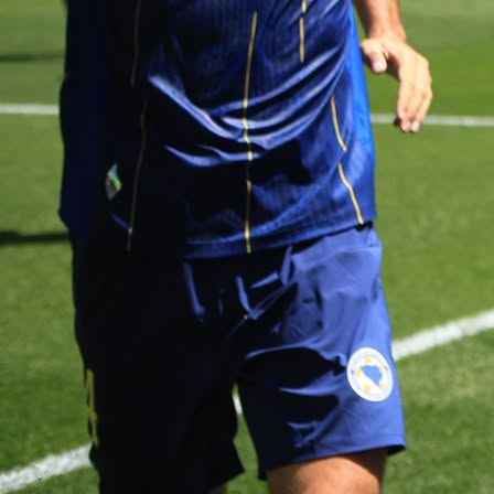
SELEKTOR BIH
Do prve utakmice reprezentacije Bosne i Hercegov
na Svjetskom prvenstvu protiv Kanade ostalo je 
nekoliko dana, a selektor Sergej Barbare
razgovoru za njemački
Kicker
osvrnuo se na aktue
dešavanja u nacionalnom timu.