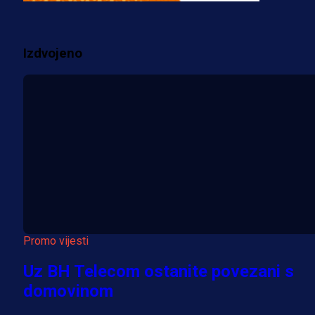
1 sedmica 6 dan
Izdvojeno
Više vijesti
Promo vijesti
Uz BH Telecom ostanite povezani s
domovinom