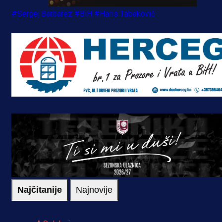
#Sergej Barbarez
#BiH
#Haris Tabaković
Najčitanije
Najnovije