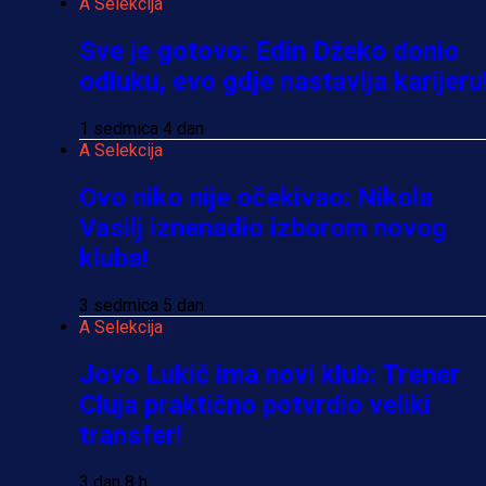
A Selekcija
Sve je gotovo: Edin Džeko donio
odluku, evo gdje nastavlja karijeru
1 sedmica 4 dan
A Selekcija
Ovo niko nije očekivao: Nikola
Vasilj iznenadio izborom novog
kluba!
3 sedmica 5 dan
A Selekcija
Jovo Lukić ima novi klub: Trener
Cluja praktično potvrdio veliki
transfer!
3 dan 8 h