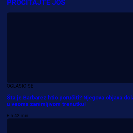
PROČITAJTE JOŠ
bonus dobrodošlice!
16 h 4 min
OGLASIO SE
Šta je Barbarez htio poručiti? Njegova objava dol
u veoma zanimljivom trenutku!
8 h 42 min