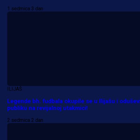
1 sedmica 3 dan
A Selekcija
ILIJAŠ
Da li je selektor zadovoljan: Evo š
Legende bh. fudbala okupile se u Ilijašu i odušev
je Barbarez rekao o transferu
publiku na revijalnoj utakmici!
Alajbegovića u Juventus!
2 sedmica 2 dan
1 dan 14 h