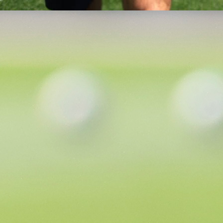
Bh. reprezentativci su jučer stigli u Toronto, gdje
odradili prvi trening pred premijerni nastup na turniru
ekipi se u međuvremenu priključio i Haris Tabaković.
Barbarez je potvrdio da napadač još uvijek neće b
spreman za duel s Kanadom, ali da njegov oporavak t
prema planu.
“Proces oporavka ide veoma dobro. Haris se osj
dobro. Realno, ako sve bude u redu, trebao bi b
spreman za drugu i treću utakmicu.”,
rekao je Barbar
Selektor je posebno pohvalio atmosferu u reprezentaci
ističući kako su mlađi igrači svojim pristupom poziti
utjecali na iskusnije članove ekipe.