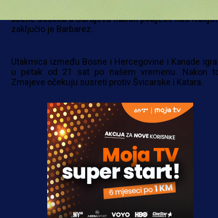
“Želimo da se ponovo osjeti euforija. U glavi im
scene dočeka u Sarajevu nakon pobjede nad Italijo
zaključio je Barbarez.
Utakmica između Bosne i Hercegovine i Kanade igra
u petak od 21 sat po našem vremenu. Nakon t
Zmajeve očekuju susreti protiv Švicarske i Katara.