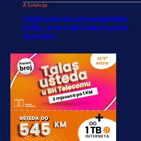
A Selekcija
Stigla potvrda od predsjednika
kluba: Jovo Lukić uskoro pravi
transfer!?
3 sedmica 4 dan
A Selekcija
Zmajevi dobili veliko pojačanje:
Fudbaler Olympiacosa želi obući
dres BiH!
3 sedmica 3 dan
Premijer liga BiH
Misimović priveden: SIPA ga tereti
za pranje novca, pretresaju
prostorije FK Borac!