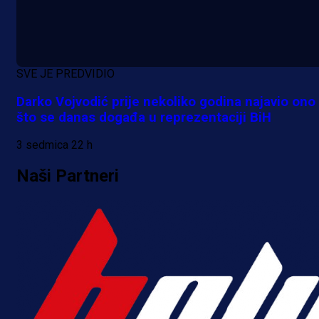
SVE JE PREDVIDIO
Darko Vojvodić prije nekoliko godina najavio ono
što se danas događa u reprezentaciji BiH
3 sedmica 22 h
Naši Partneri