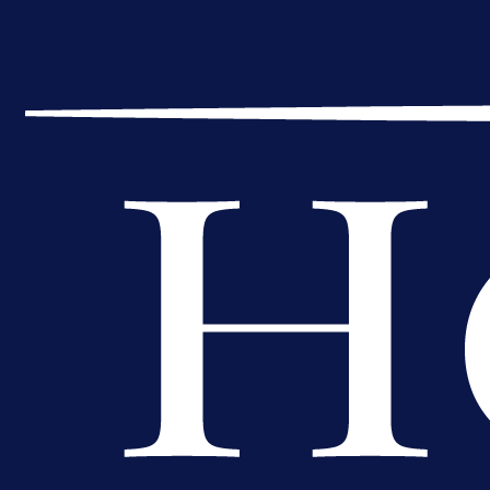
Reprezentativac BiH bi mogao
postati novo pojačanje Hajduka!
1 dan 15 h