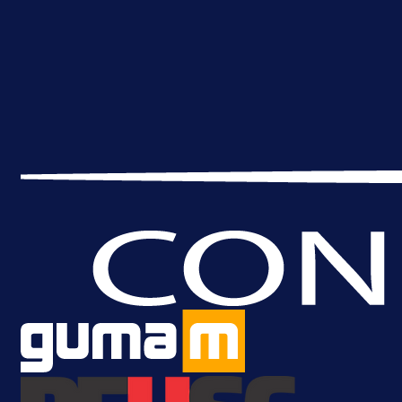
A Selekcija
Brat Kerima Alajbegovića pozvan 
reprezentaciju Njemačke!
1 dan 15 h
Više vijesti