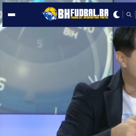
MUNDIJAL
19:01, 08.06.2026
Barbarez otkrio sjajne vijesti: Evo kada
se Tabaković vraća na teren!
Autor:
Redakcija