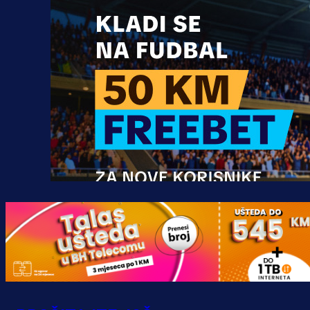
Promo vijesti
MrBit: Isprati kvalifikacije za elitn
evropska takmičenja i preuzmi