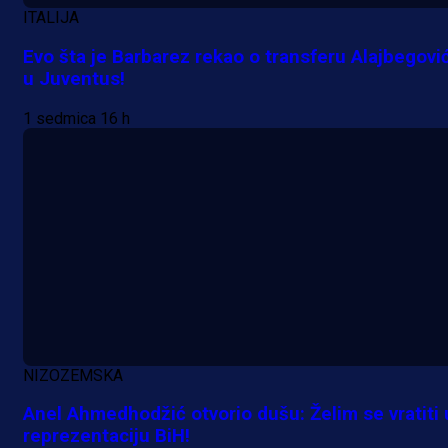
1 dan 14 h
ITALIJA
Evo šta je Barbarez rekao o transferu Alajbegovi
u Juventus!
1 sedmica 16 h
NIZOZEMSKA
Anel Ahmedhodžić otvorio dušu: Želim se vratiti 
reprezentaciju BiH!