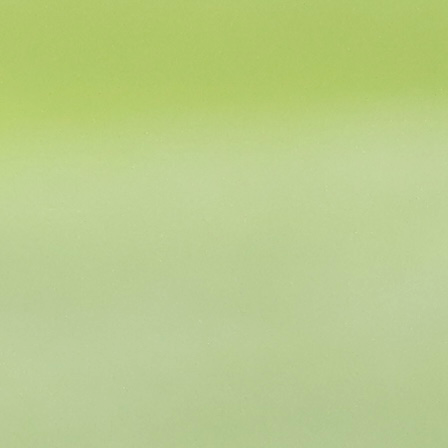
“Mladi igrači su inspirisali iskusnije svojim stavovi
Džeko je postigao sve u karijeri, ali način na koji nje
Kolašinca i Katića motivišu mlađi igrači zaista mi gr
srce.”
, poručio je Barbarez.
Govoreći o očekivanjima na najvećoj svjets
fudbalskoj smotri, naglasio je da reprezentacija ne ž
imati sporednu ulogu.
“Znamo odakle dolazimo, ali nismo ovdje da bud
samo posmatrači. Naša ambicija je prolazak gru
faze.”
, istakao je Barbarez.
Na kraju je dodao i emotivnu poruku o podršci k
reprezentacija osjeća.