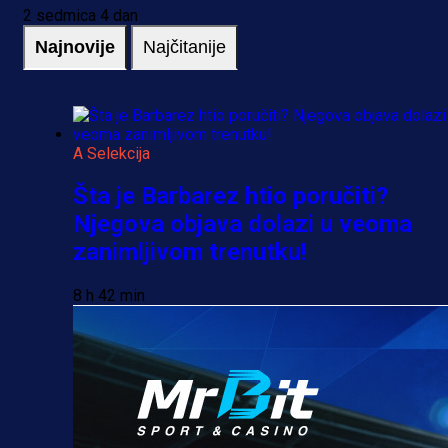
2 sedmica 4 dan
Najnovije
Najčitanije
A Selekcija
Šta je Barbarez htio poručiti?
Njegova objava dolazi u veoma
zanimljivom trenutku!
8 h 42 min