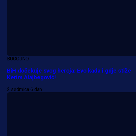
BUGOJNO
BiH dočekuje svog heroja: Evo kada i gdje stiže
Kerim Alajbegović!
2 sedmica 6 dan