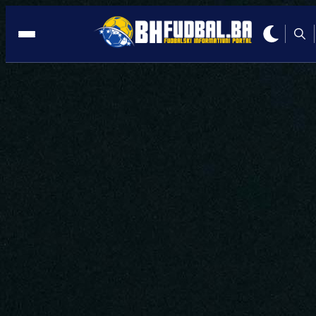
KOŠEVO
19:46, 01.06.2026
Da li se vraća na Koševo? Zekić dao
kratak komentar o mogućem povratku!
Autor:
Redakcija