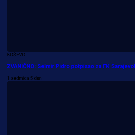
KOŠEVO
ZVANIČNO: Selmir Pidro potpisao za FK Sarajevo
1 sedmica 5 dan