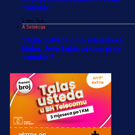
transfer!
3 dan 16 h
A Selekcija
Stigla potvrda od predsjednika
kluba: Jovo Lukić uskoro pravi
transfer!?
3 sedmica 4 dan
A Selekcija
Zmajevi dobili veliko pojačanje:
Fudbaler Olympiacosa želi obući
dres BiH!
3 sedmica 3 dan
Premijer liga BiH