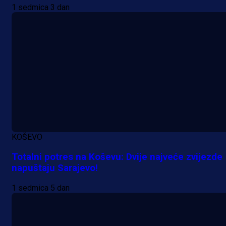
1 sedmica 3 dan
Promo vijesti
MrBit: Isprati kvalifikacije za elitn
KOŠEVO
evropska takmičenja i preuzmi
Totalni potres na Koševu: Dvije najveće zvijezde
bonus dobrodošlice!
napuštaju Sarajevo!
23 h 35 min
1 sedmica 5 dan