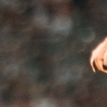
BIVŠI TRENER SARAJEVA
Zoran Zekić ime je koje se sve češće čuje kao mog
ponovno rješenje za klupu Fudbalskog kluba Saraj
nakon razočaravajuće sezone u kojoj su trof
zaobišli Koševo.