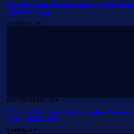
Evo koliko su zaradili bh. klubovi u Evropi: Saraje
ostalo na začelju!
2 sedmica 6 dan
A Selekcija
Lukić seli u Bundesligu? Dva
njemačka kluba krenula po bh.
reprezentativca!
1 dan 22 h
KONFERENCIJSKA LIGA
Evo šta je Zekić rekao nakon ispadanja Sarajeva 
Konferencijske lige!
3 sedmica 3 h