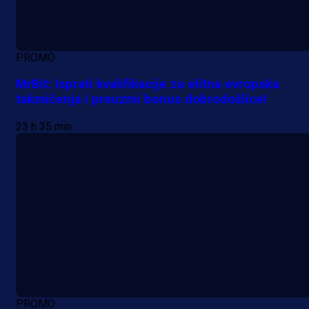
PROMO
MrBit: Isprati kvalifikacije za elitna evropska
takmičenja i preuzmi bonus dobrodošlice!
23 h 35 min
PROMO