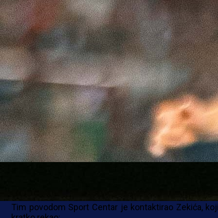
Hrvatski stručnjak je s bordo klubom osvojio Kup 
2025. u svojoj prvoj sezoni, ali i podnio ostavk
augustu iste godine, nakon lošeg početka sezone.
Podsjetimo, njegovom odlasku prethodila je eliminac
već na prvoj prepreci u Evropi protiv rumun
Universitatee iz Krajove, a potom je uslijedio šokan
remi od 4:4 u već čuvenom prvenstvenom meču
Koševu protiv Radnika iz Bijeljine.
No, kako mnogi smatraju da je pod Zekićem (51), nek
i napadačem bordo kluba, igra Sarajeva imala "i glav
rep", rasplamsale su se glasine da bi upravo on mo
naslijediti svog zemljaka Marija Cvitanovića na kl
koševskog premijerligaša.
Tim povodom Sport Centar je kontaktirao Zekića, koji
kratko rekao: