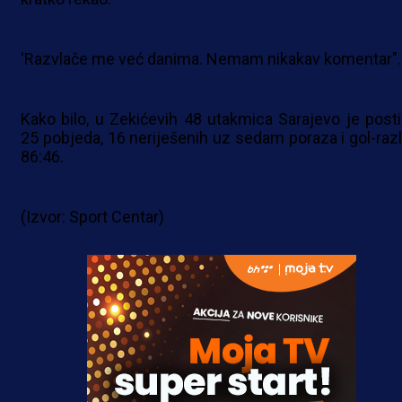
'Razvlače me već danima. Nemam nikakav komentar"
Kako bilo, u Zekićevih 48 utakmica Sarajevo je posti
25 pobjeda, 16 neriješenih uz sedam poraza i gol-razl
86:46.
(Izvor: Sport Centar)