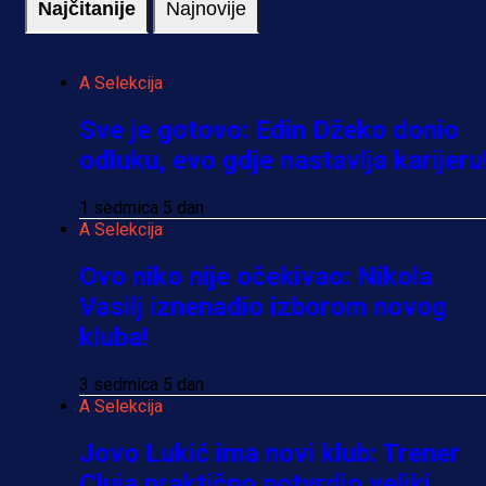
Najčitanije
Najnovije
A Selekcija
Sve je gotovo: Edin Džeko donio
odluku, evo gdje nastavlja karijeru
1 sedmica 5 dan
A Selekcija
Ovo niko nije očekivao: Nikola
Vasilj iznenadio izborom novog
kluba!
3 sedmica 5 dan
A Selekcija
Jovo Lukić ima novi klub: Trener
Cluja praktično potvrdio veliki