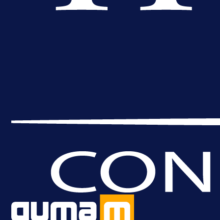
A Selekcija
Reprezentativac BiH bi mogao
postati novo pojačanje Hajduka!
1 dan 22 h
Više vijesti