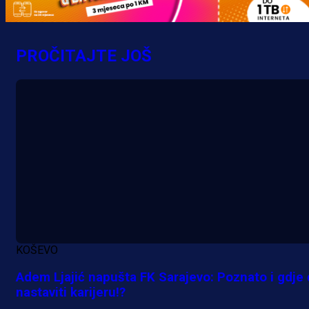
Šta je Barbarez htio poručiti?
Njegova objava dolazi u veoma
PROČITAJTE JOŠ
zanimljivom trenutku!
16 h 13 min
KOŠEVO
Adem Ljajić napušta FK Sarajevo: Poznato i gdje
nastaviti karijeru!?