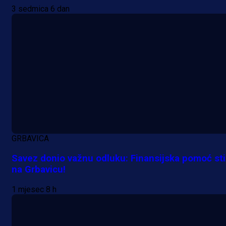
3 sedmica 6 dan
GRBAVICA
Savez donio važnu odluku: Finansijska pomoć st
na Grbavicu!
1 mjesec 8 h