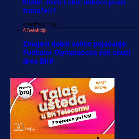
kluba: Jovo Lukić uskoro pravi
transfer!?
4 sedmica 1 dan
A Selekcija
Zmajevi dobili veliko pojačanje:
Fudbaler Olympiacosa želi obući
dres BiH!
4 sedmica 4 h
Premijer liga BiH
Misimović priveden: SIPA ga tereti
za pranje novca, pretresaju
prostorije FK Borac!
2 sedmica 3 dan
Reprezentacije