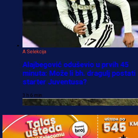
A Selekcija
Alajbegović oduševio u prvih 45
minuta: Može li bh. dragulj postati
starter Juventusa?
3 h 6 min