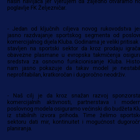
naših navijača jer vjerujem da zajedno otvaramo n
poglavlje FK Željezničar.
- Jedan od ključnih ciljeva novog rukovodstva je
jasno razdvajanje sportskog segmenta od poslov
komercijalnog dijela Kluba. Godinama je veliki pritisak
stavljen na sportski sektor da kroz prodaju igrača 
obavezne plasmane u evropska takmičenja osigur
sredstva za osnovno funkcionisanje Kluba. Histor
nam jasno pokazuje da takav model je nestabil
neprofitabilan, kratkoročan i dugoročno neodrživ.
- Naš cilj je da kroz snažan razvoj sponzorsta
komercijalnih aktivnosti, partnerstava i moder
poslovnog modela osiguramo većinski dio budžeta Kl
iz stabilnih izvora prihoda. Time želimo sports
sektoru dati mir, kontinuitet i mogućnost dugoroč
planiranja.