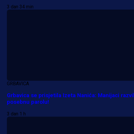
3 dan 34 min
GRBAVICA
Grbavica se prisjetila Izeta Nanića: Manijaci razvil
posebnu parolu!
3 dan 1 h