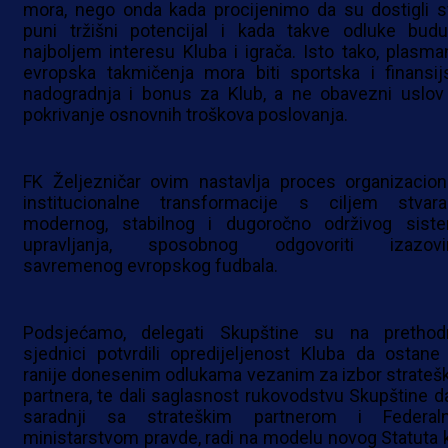
mora, nego onda kada procijenimo da su dostigli s
puni tržišni potencijal i kada takve odluke bud
najboljem interesu Kluba i igrača. Isto tako, plasma
evropska takmičenja mora biti sportska i finansij
nadogradnja i bonus za Klub, a ne obavezni uslov
pokrivanje osnovnih troškova poslovanja.
FK Željezničar ovim nastavlja proces organizacion
institucionalne transformacije s ciljem stvara
modernog, stabilnog i dugoročno održivog sist
upravljanja, sposobnog odgovoriti izazov
savremenog evropskog fudbala.
Podsjećamo, delegati Skupštine su na prethod
sjednici potvrdili opredijeljenost Kluba da ostane 
ranije donesenim odlukama vezanim za izbor strateš
partnera, te dali saglasnost rukovodstvu Skupštine da
saradnji sa strateškim partnerom i Federal
ministarstvom pravde, radi na modelu novog Statuta k