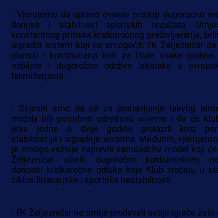
- Vjerujemo da upravo ovakav pristup dugoročno m
donijeti i stabilnost sportskih rezultata. Umje
konstantnog pritiska kratkoročnog preživljavanja, žel
izgraditi sistem koji će omogućiti FK Željezničar da
planski i kontinuirano bori za titule svake godine,
ozbiljne i dugoročno održive iskorake u evrops
takmičenjima.
- Svjesni smo da će za postavljanje takvog teme
možda biti potrebno određeno vrijeme i da će Klu
prve jedne ili dvije godine prolaziti kroz per
stabilizacije i izgradnje sistema. Međutim, vjerujemo
je mnogo važnije napraviti samoodrživ model koji će
Željezničar učiniti dugoročno konkurentnim, n
donositi kratkoročne odluke koje Klub vraćaju u sta
ciklus finansijske i sportske nestabilnosti.
- FK Željezničar ne smije prodavati svoje igrače zato 