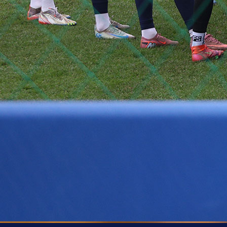
PLAVI
FK Željezničar večeras je u Plavom salonu Stadi
Grbavica nastavio sjednicu Skupštine Kluba na ko
je imenovan novi saziv Upravnog i Nadzornog odbo
Novo rukovodstvo Kluba, na čelu sa Saninom Mirvić
formirano je kroz jasno definisan strateški proce
ciljem okupljanja stručnosti iz ključnih poslovni
operativnih sektora neophodnih za dugoro
stabilizaciju i razvoj FK Željezničar.