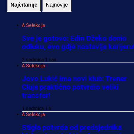
Najčitanije
Najnovije
A Selekcija
Sve je gotovo: Edin Džeko donio
odluku, evo gdje nastavlja karijeru
2 sedmica 1 dan
A Selekcija
Jovo Lukić ima novi klub: Trener
Cluja praktično potvrdio veliki
transfer!
1 sedmica 1 h
A Selekcija
Stigla potvrda od predsjednika