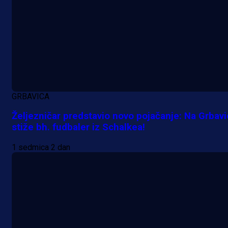
GRBAVICA
Željezničar predstavio novo pojačanje: Na Grbav
stiže bh. fudbaler iz Schalkea!
1 sedmica 2 dan
Zanimljivosti
Bužim ponovo odao počast
herojima: Održan 24. turnir