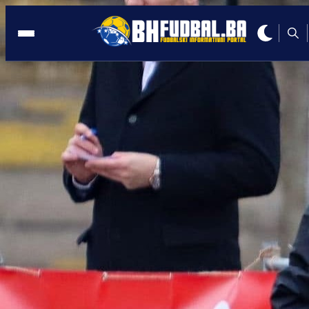
GRBAVICA
19:50, 24.05.2026
Velika promjena na Grbavici: Sanin Mir
izabran za predsjednika Željezničara!
Autor:
Redakcija