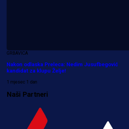
Premijer liga BiH
BORAC ŽESTOKO KAŽNJEN: UEF
nije imala milosti prema prvaku Bi
GRBAVICA
5 h 5 min
Nakon odlaska Preleca: Nedim Jusufbegović
kandidat za klupu Želje!
1 mjesec 1 dan
Naši Partneri