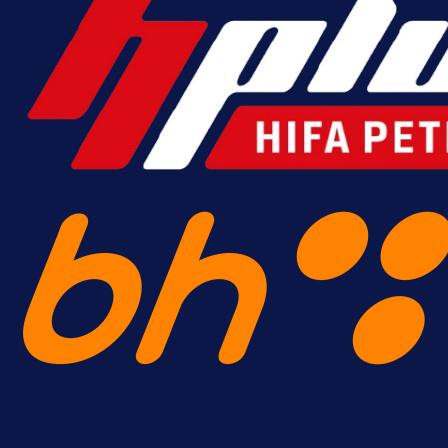
Premijer liga BiH
Borac do pobjede, ali scene iz