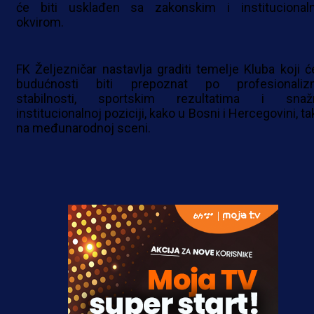
će biti usklađen sa zakonskim i institucional
okvirom.
FK Željezničar nastavlja graditi temelje Kluba koji ć
budućnosti biti prepoznat po profesionaliz
stabilnosti, sportskim rezultatima i snaž
institucionalnoj poziciji, kako u Bosni i Hercegovini, ta
na međunarodnoj sceni.