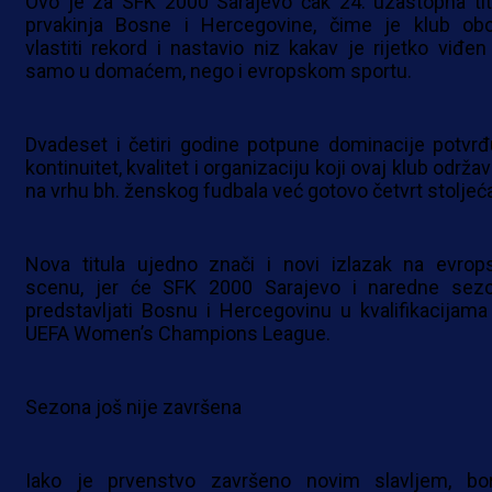
Ovo je za SFK 2000 Sarajevo čak 24. uzastopna tit
prvakinja Bosne i Hercegovine, čime je klub obo
vlastiti rekord i nastavio niz kakav je rijetko viđen
samo u domaćem, nego i evropskom sportu.
Dvadeset i četiri godine potpune dominacije potvrđ
kontinuitet, kvalitet i organizaciju koji ovaj klub održa
na vrhu bh. ženskog fudbala već gotovo četvrt stoljeć
Nova titula ujedno znači i novi izlazak na evrop
scenu, jer će SFK 2000 Sarajevo i naredne sez
predstavljati Bosnu i Hercegovinu u kvalifikacijama
UEFA Women’s Champions League.
Sezona još nije završena
Iako je prvenstvo završeno novim slavljem, bo