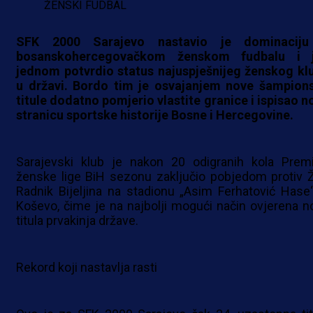
ŽENSKI FUDBAL
SFK 2000 Sarajevo nastavio je dominacij
bosanskohercegovačkom ženskom fudbalu i 
jednom potvrdio status najuspješnijeg ženskog kl
u državi. Bordo tim je osvajanjem nove šampion
titule dodatno pomjerio vlastite granice i ispisao n
stranicu sportske historije Bosne i Hercegovine.
Sarajevski klub je nakon 20 odigranih kola Premi
ženske lige BiH sezonu zaključio pobjedom protiv 
Radnik Bijeljina na stadionu „Asim Ferhatović Hase
Koševo, čime je na najbolji mogući način ovjerena n
titula prvakinja države.
Rekord koji nastavlja rasti