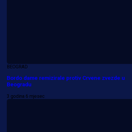
BEOGRAD
Bordo dame remizirale protiv Crvene zvezde u
Beogradu
3 godina 6 mjesec