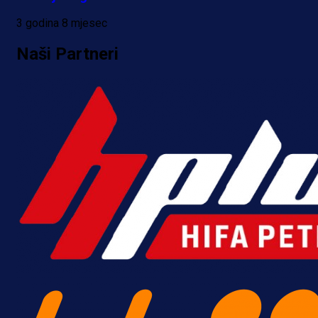
dva gola za samo tri minute!
3 godina 8 mjesec
5 h 48 min
Naši Partneri