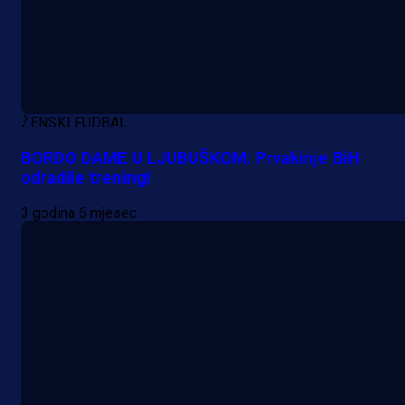
A Selekcija
Sjajna završnica bivšeg Zmaja:
Pogledajte gol Kenana Kodre prot
ŽENSKI FUDBAL
Real Madrida!
BORDO DAME U LJUBUŠKOM: Prvakinje BiH
odradile trening!
4 h 38 min
3 godina 6 mjesec