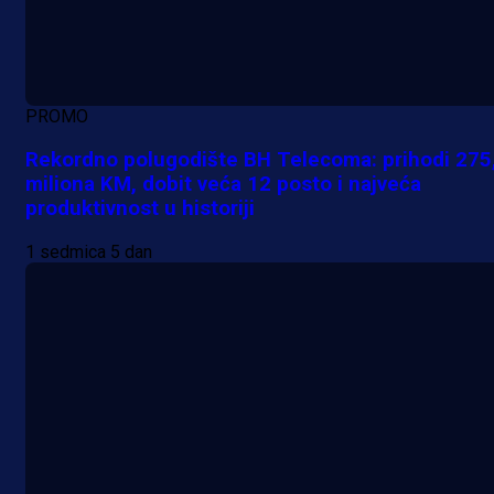
PROMO
Rekordno polugodište BH Telecoma: prihodi 275
miliona KM, dobit veća 12 posto i najveća
produktivnost u historiji
1 sedmica 5 dan