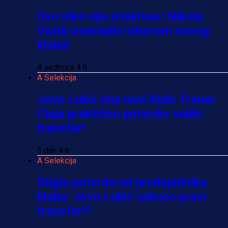
Ovo niko nije očekivao: Nikola
Vasilj iznenadio izborom novog
kluba!
4 sedmica 4 h
A Selekcija
Jovo Lukić ima novi klub: Trener
Cluja praktično potvrdio veliki
transfer!
5 dan 4 h
A Selekcija
Stigla potvrda od predsjednika
kluba: Jovo Lukić uskoro pravi
transfer!?