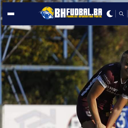
VELIKI USPJEH
20:51, 17.05.2026
SFK 2000 Sarajevo ispisao novu strani
historije: Osvojena 24. uzastopna titula
Autor:
Redakcija