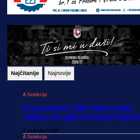
Najčitanije
Najnovije
A Selekcija
Sve je gotovo: Edin Džeko donio
odluku, evo gdje nastavlja karijeru
1 sedmica 6 dan
A Selekcija