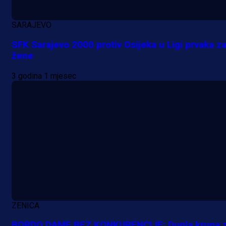
SARAJEVO
SFK Sarajevo 2000 protiv Osijeka u Ligi prvaka z
žene
3 godina 1 mjesec
Premijer liga BiH
Bez pobjednika u Mostaru:
ZENICA
Sarajevo kiksalo na startu
BORDO DAME BEZ KONKURENCIJE: Dupla kruna 