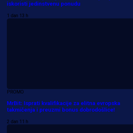
iskoristi jedinstvenu ponudu
1 dan 13 h
PROMO
MrBit: Isprati kvalifikacije za elitna evropska
takmičenja i preuzmi bonus dobrodošlice!
2 dan 11 h