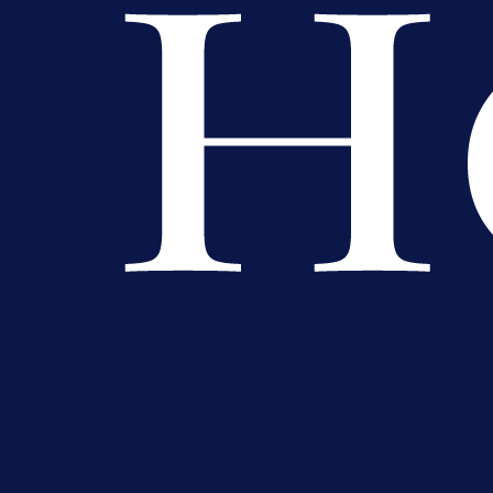
A Selekcija
Muharemović se ozbiljno nameće 
Leedsu: Nova dobra partija bh.
reprezentativca!
6 h 4 min