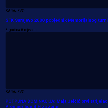
SARAJEVO
SFK Sarajevo 2000 pobjednik Memorijalnog turni
3 godina 6 mjesec
SARAJEVO
A Selekcija
POTPUNA DOMINACIJA: Maja Jelčić prvi strijelac
Kakva partija Omerovića: Postiga
Premijer lige BiH za žene!