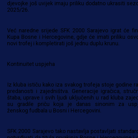
djevojke još uvijek imaju priliku dodatno ukrasiti sez
2025/26.
Već naredne srijede SFK 2000 Sarajevo igrat će fin
Kupa Bosne i Hercegovine, gdje će imati priliku osvoj
novi trofej i kompletirati još jednu duplu krunu.
Kontinuitet uspjeha
Iz kluba ističu kako iza svakog trofeja stoje godine ra
predanosti i zajedništva. Generacije igračica, struč
štaba, uprave i svih ljudi uključenih u rad kluba zaje
su gradile priču koja je danas sinonim za usp
ženskog fudbala u Bosni i Hercegovini.
SFK 2000 Sarajevo tako nastavlja postavljati standard
potvrđivati da titula prvakinja Bosne i Hercegovine i 