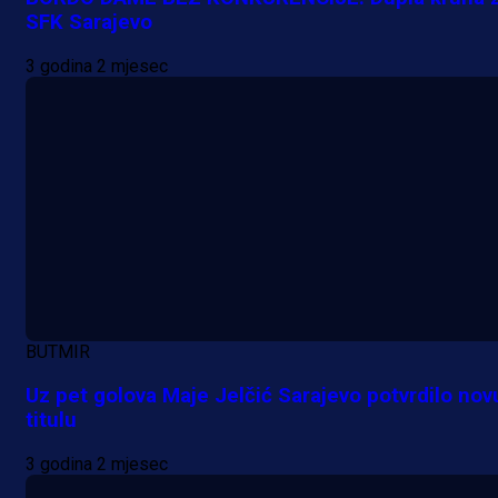
prvenstva!
SFK Sarajevo
2 h 38 min
3 godina 2 mjesec
BUTMIR
Uz pet golova Maje Jelčić Sarajevo potvrdilo nov
titulu
3 godina 2 mjesec