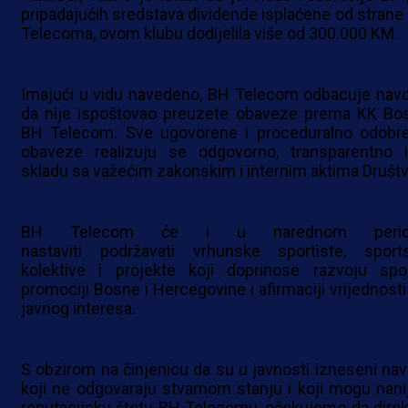
pripadajućih sredstava dividende isplaćene od strane
Telecoma, ovom klubu dodijelila više od 300.000 KM.
Imajući u vidu navedeno, BH Telecom odbacuje nav
da nije ispoštovao preuzete obaveze prema KK Bo
BH Telecom. Sve ugovorene i proceduralno odobr
obaveze realizuju se odgovorno, transparentno 
skladu sa važećim zakonskim i internim aktima Društv
BH Telecom će i u narednom perio
nastaviti podržavati vrhunske sportiste, sport
kolektive i projekte koji doprinose razvoju spor
promociji Bosne i Hercegovine i afirmaciji vrijednosti
javnog interesa.
S obzirom na činjenicu da su u javnosti izneseni nav
koji ne odgovaraju stvarnom stanju i koji mogu nanij
reputacijsku štetu BH Telecomu, očekujemo da direk