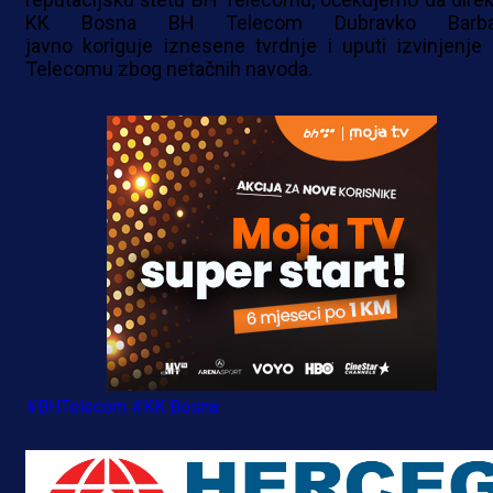
KK Bosna BH Telecom Dubravko Barbar
javno koriguje iznesene tvrdnje i uputi izvinjenje
Telecomu zbog netačnih navoda.
#BHTelecom
#KK Bosna