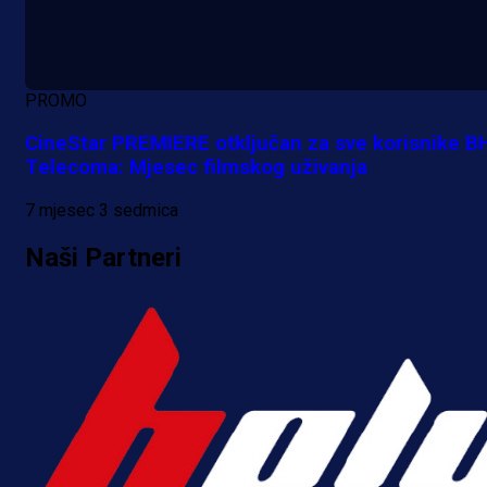
PROMO
CineStar PREMIERE otključan za sve korisnike B
Telecoma: Mjesec filmskog uživanja
7 mjesec 3 sedmica
Promo vijesti
Naši Partneri
MrBit: Isprati kvalifikacije za elitn
evropska takmičenja i preuzmi
bonus dobrodošlice!
1 dan 2 h