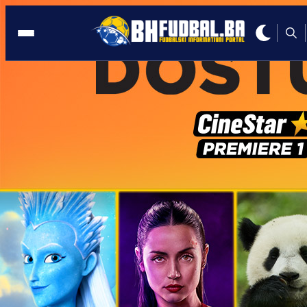
BH TELECOM
10:54, 14.05.2026
BH Telecom: Sve preuzete obaveze
prema KK Bosna se realizuju u skladu 
ugovorom