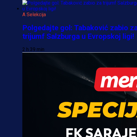
A Selekcija
Polgedajte gol: Tabaković zabio z
trijumf Salzburga u Evropskoj ligi!
2 h 39 min