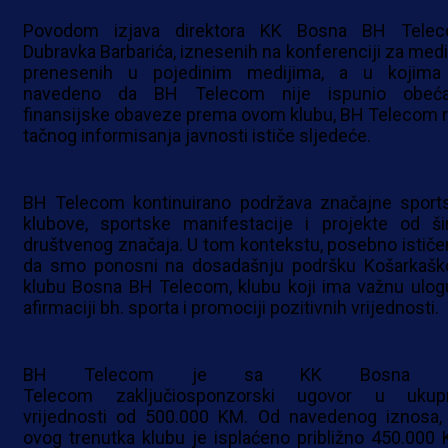
Povodom izjava direktora KK Bosna BH Tele
Dubravka Barbarića, iznesenih na konferenciji za medij
prenesenih u pojedinim medijima, a u kojima
navedeno da BH Telecom nije ispunio obeć
finansijske obaveze prema ovom klubu, BH Telecom r
tačnog informisanja javnosti ističe sljedeće.
BH Telecom kontinuirano podržava značajne sport
klubove, sportske manifestacije i projekte od ši
društvenog značaja. U tom kontekstu, posebno istič
da smo ponosni na dosadašnju podršku Košarkaš
klubu Bosna BH Telecom, klubu koji ima važnu ulog
afirmaciji bh. sporta i promociji pozitivnih vrijednosti.
BH Telecom je sa KK Bosna 
Telecom zaključiosponzorski ugovor u ukup
vrijednosti od 500.000 KM. Od navedenog iznosa,
ovog trenutka klubu je isplaćeno približno 450.000 