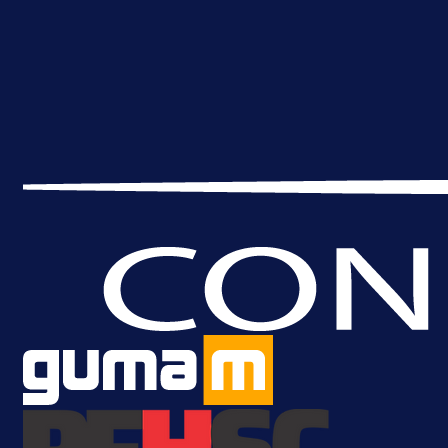
A Selekcija
Lukić seli u Bundesligu? Dva
njemačka kluba krenula po bh.
reprezentativca!
2 dan 1 h