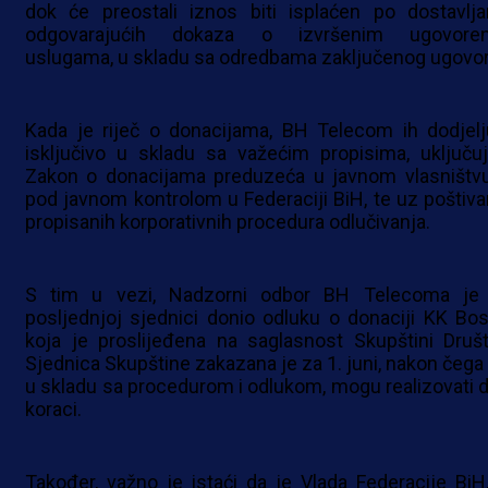
dok će preostali iznos biti isplaćen po dostavlja
odgovarajućih dokaza o izvršenim ugovore
uslugama, u skladu sa odredbama zaključenog ugovor
Kada je riječ o donacijama, BH Telecom ih dodjelj
isključivo u skladu sa važećim propisima, uključuj
Zakon o donacijama preduzeća u javnom vlasništvu 
pod javnom kontrolom u Federaciji BiH, te uz poštiva
propisanih korporativnih procedura odlučivanja.
S tim u vezi, Nadzorni odbor BH Telecoma je
posljednjoj sjednici donio odluku o donaciji KK Bos
koja je proslijeđena na saglasnost Skupštini Društ
Sjednica Skupštine zakazana je za 1. juni, nakon čega 
u skladu sa procedurom i odlukom, mogu realizovati da
koraci.
Također, važno je istaći da je Vlada Federacije BiH,