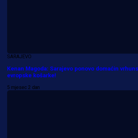
Šta je Barbarez htio poručiti?
Njegova objava dolazi u veoma
zanimljivom trenutku!
19 h 14 min
SARAJEVO
Kenan Magoda: Sarajevo ponovo domaćin vrhun
evropske košarke!
5 mjesec 2 dan