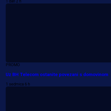
1 dan 2 h
PROMO
Uz BH Telecom ostanite povezani s domovinom
1 sedmica 6 h