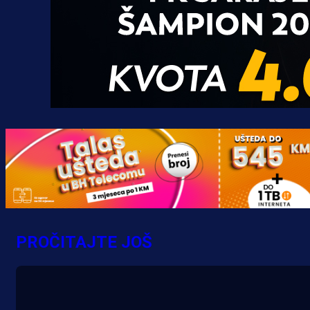
Promo vijesti
Počinje Premijer liga BiH: Pronađi
specijale i iskoristi jedinstvenu
ponudu
PROČITAJTE JOŠ
4 h 46 min
A Selekcija