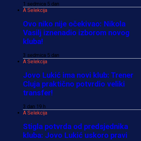
1 sedmica 5 dan
A Selekcija
Ovo niko nije očekivao: Nikola
Vasilj iznenadio izborom novog
kluba!
3 sedmica 5 dan
A Selekcija
Jovo Lukić ima novi klub: Trener
Cluja praktično potvrdio veliki
transfer!
3 dan 19 h
A Selekcija
Stigla potvrda od predsjednika
kluba: Jovo Lukić uskoro pravi