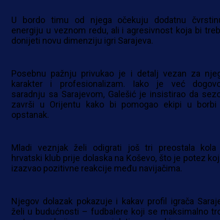
U bordo timu od njega očekuju dodatnu čvrstin
energiju u veznom redu, ali i agresivnost koja bi treb
donijeti novu dimenziju igri Sarajeva.
Posebnu pažnju privukao je i detalj vezan za nje
karakter i profesionalizam. Iako je već dogovo
saradnju sa Sarajevom, Galešić je insistirao da sez
završi u Orijentu kako bi pomogao ekipi u borbi
opstanak.
Mladi veznjak želi odigrati još tri preostala kola
hrvatski klub prije dolaska na Koševo, što je potez koj
izazvao pozitivne reakcije među navijačima.
Njegov dolazak pokazuje i kakav profil igrača Saraj
želi u budućnosti – fudbalere koji se maksimalno tr