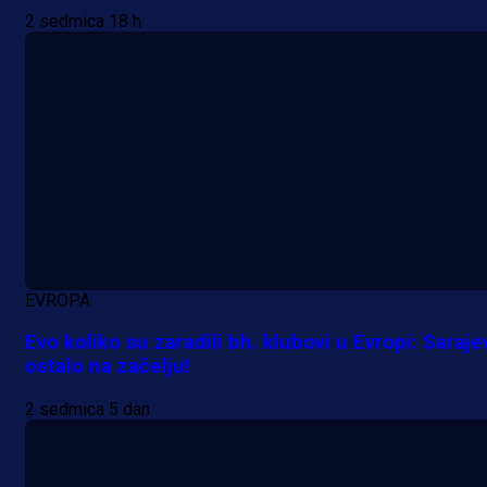
2 sedmica 18 h
EVROPA
Evo koliko su zaradili bh. klubovi u Evropi: Saraje
ostalo na začelju!
2 sedmica 5 dan