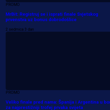
PROMO
MrBit: Registruj se i isprati finale Svjetskog
prvenstva uz bonus dobrodošlice
2 sedmica 3 dan
PROMO
Veliko finale pred nama: Španija i Argentina u bo
za najprestižniji trofej prvaka svijeta