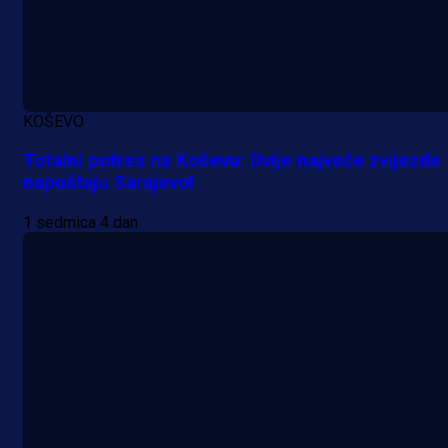
KOŠEVO
Totalni potres na Koševu: Dvije najveće zvijezde
napuštaju Sarajevo!
1 sedmica 4 dan