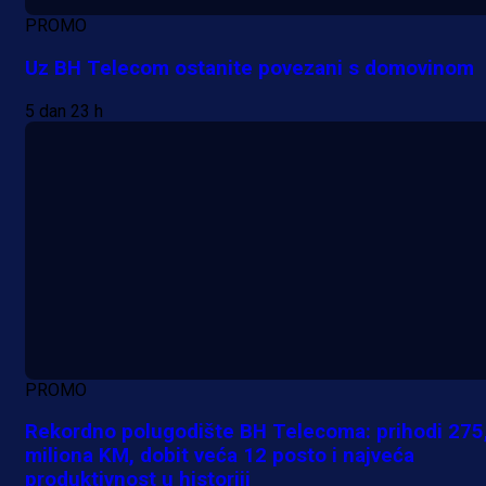
PROMO
Uz BH Telecom ostanite povezani s domovinom
5 dan 23 h
PROMO
Rekordno polugodište BH Telecoma: prihodi 275
miliona KM, dobit veća 12 posto i najveća
produktivnost u historiji