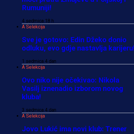
Rumuniji!
4 sedmica 18 h
A Selekcija
Sve je gotovo: Edin Džeko donio
odluku, evo gdje nastavlja karijeru
1 sedmica 4 dan
A Selekcija
Ovo niko nije očekivao: Nikola
Vasilj iznenadio izborom novog
kluba!
3 sedmica 4 dan
A Selekcija
Jovo Lukić ima novi klub: Trener