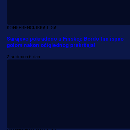
KONFERENCIJSKA LIGA
Sarajevo pokradeno u Finskoj: Bordo tim ispao
golom nakon očiglednog prekršaja!
2 sedmica 6 dan
A Selekcija
Reprezentativac BiH bi mogao