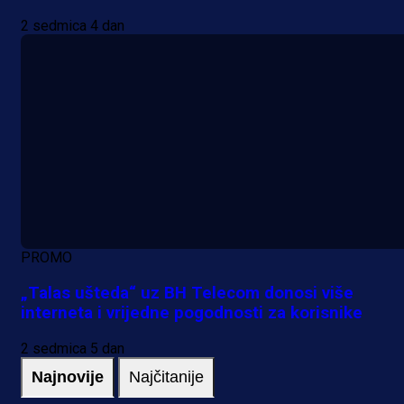
2 sedmica 4 dan
PROMO
„Talas ušteda“ uz BH Telecom donosi više
interneta i vrijedne pogodnosti za korisnike
2 sedmica 5 dan
Najnovije
Najčitanije