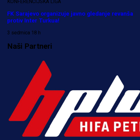
postati novo pojačanje Hajduka!
KONFERENCIJSKA LIGA
FK Sarajevo organizuje javno gledanje revanša
18 h 42 min
protiv Inter Turkua!
3 sedmica 18 h
Naši Partneri