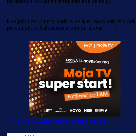
na terenu i koji su spremni dati sve za ekipu.
Navijači bordo tima sada s velikim očekivanjima ček
prve nastupe Galešića u dresu Sarajeva.
#FK Sarajevo
#Zoran Mamić
#Antonio Galešić