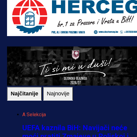
Najčitanije
Najnovije
A Selekcija
UEFA kaznila BiH: Navijači neće
moći pratiti Zmajeve u Poljskoj i