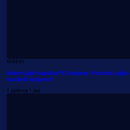
KOŠEVO
Adem Ljajić napušta FK Sarajevo: Poznato i gdje
nastaviti karijeru!?
A Selekcija
Lukić seli u Bundesligu? Dva
1 sedmica 1 dan
njemačka kluba krenula po bh.
reprezentativca!
18 h 38 min