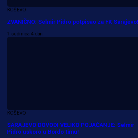
KOŠEVO
ZVANIČNO: Selmir Pidro potpisao za FK Sarajevo
1 sedmica 4 dan
A Selekcija
Da li je selektor zadovoljan: Evo š
je Barbarez rekao o transferu
Alajbegovića u Juventus!
KOŠEVO
18 h 40 min
SARAJEVO DOVODI VELIKO POJAČANJE: Selmir
Pidro uskoro u Bordo timu!