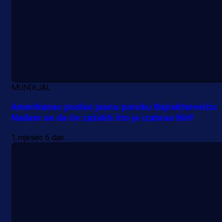
A Selekcija
Da li je selektor zadovoljan: Evo š
je Barbarez rekao o transferu
Alajbegovića u Juventus!
21 h 14 min
MUNDIJAL
Amerikanac poslao jasnu poruku Bajraktareviću:
Nadam se da će zažaliti što je izabrao BiH!
1 mjesec 6 dan