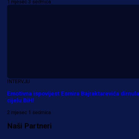
1 mjesec 3 sedmica
A Selekcija
Reprezentativac BiH bi mogao
postati novo pojačanje Hajduka!
INTERVJU
21 h 16 min
Emotivna ispovijest Esmira Bajraktarevića dirnul
cijelu BiH!
2 mjesec 1 sedmica
Naši Partneri