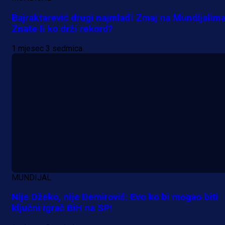
Bajraktarević drugi najmlađi Zmaj na Mundijalima
Znate li ko drži rekord?
1 mjesec 3 sedmica
MUNDIJAL
Nije Džeko, nije Demirović: Evo ko bi mogao biti
ključni igrač BiH na SP!