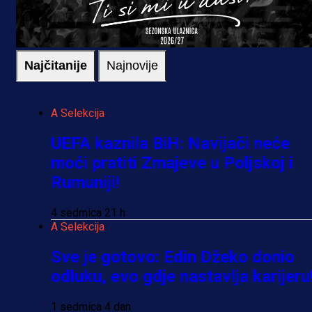
Najčitanije
Najnovije
A Selekcija
UEFA kaznila BiH: Navijači neće
moći pratiti Zmajeve u Poljskoj i
Rumuniji!
4 sedmica 21 h
A Selekcija
Sve je gotovo: Edin Džeko donio
odluku, evo gdje nastavlja karijeru
1 sedmica 4 dan