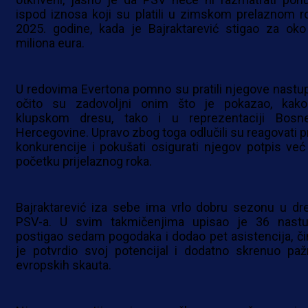
ispod iznosa koji su platili u zimskom prelaznom r
2025. godine, kada je Bajraktarević stigao za oko 
miliona eura.
U redovima Evertona pomno su pratili njegove nastup
očito su zadovoljni onim što je pokazao, kak
klupskom dresu, tako i u reprezentaciji Bosn
Hercegovine. Upravo zbog toga odlučili su reagovati pr
konkurencije i pokušati osigurati njegov potpis već
početku prijelaznog roka.
Bajraktarević iza sebe ima vrlo dobru sezonu u dr
PSV-a. U svim takmičenjima upisao je 36 nastu
postigao sedam pogodaka i dodao pet asistencija, č
je potvrdio svoj potencijal i dodatno skrenuo paž
evropskih skauta.