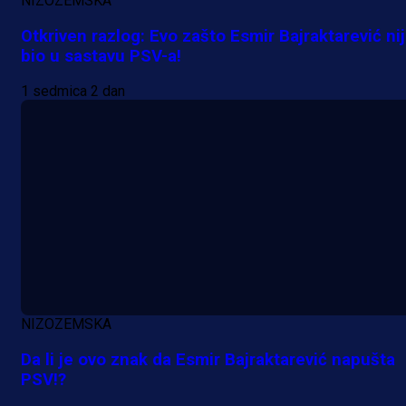
NIZOZEMSKA
Otkriven razlog: Evo zašto Esmir Bajraktarević ni
bio u sastavu PSV-a!
A Selekcija
Lukić seli u Bundesligu? Dva
1 sedmica 2 dan
njemačka kluba krenula po bh.
reprezentativca!
21 h 11 min
NIZOZEMSKA
Da li je ovo znak da Esmir Bajraktarević napušta
PSV!?