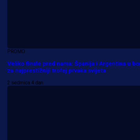
PROMO
Veliko finale pred nama: Španija i Argentina u bo
za najprestižniji trofej prvaka svijeta
2 sedmica 4 dan