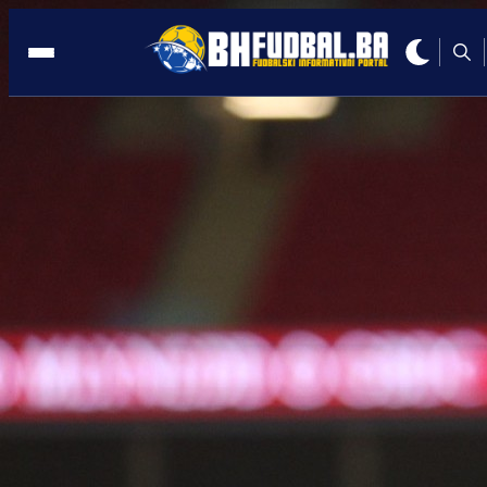
NIZOZEMSKA
11:11, 01.05.2026
Transfer na pomolu: Stigla prva ponud
za Bajraktarevića!
Autor:
Redakcija