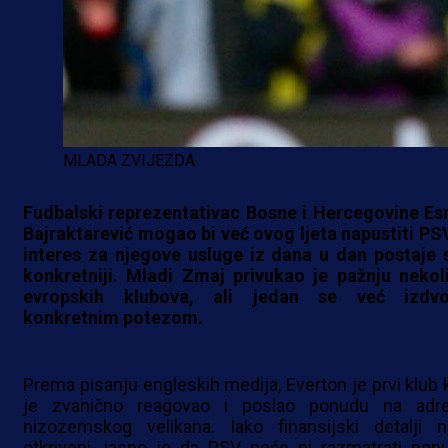
MLADA ZVIJEZDA
Fudbalski reprezentativac Bosne i Hercegovine Es
Bajraktarević mogao bi već ovog ljeta napustiti PSV
interes za njegove usluge iz dana u dan postaje 
konkretniji. Mladi Zmaj privukao je pažnju nekol
evropskih klubova, ali jedan se već izdvo
konkretnim potezom.
Prema pisanju engleskih medija, Everton je prvi klub k
je zvanično reagovao i poslao ponudu na adr
nizozemskog velikana. Iako finansijski detalji n
otkriveni, jasno je da PSV neće ni razmatrati pon