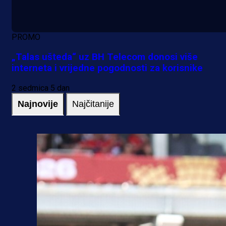
PROMO
„Talas ušteda“ uz BH Telecom donosi više
interneta i vrijedne pogodnosti za korisnike
2 sedmica 5 dan
Najnovije
Najčitanije