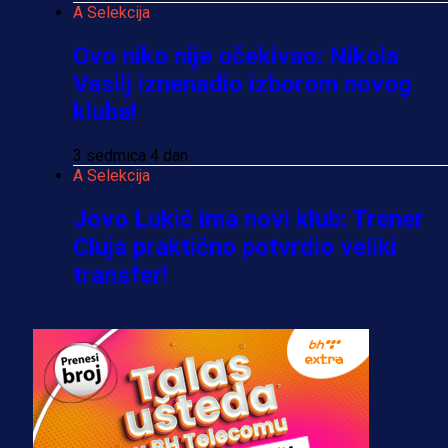
A Selekcija
Ovo niko nije očekivao: Nikola
Vasilj iznenadio izborom novog
kluba!
3 sedmica 4 dan
A Selekcija
Jovo Lukić ima novi klub: Trener
Cluja praktično potvrdio veliki
transfer!
2 dan 15 h
A Selekcija
Stigla potvrda od predsjednika
kluba: Jovo Lukić uskoro pravi
transfer!?