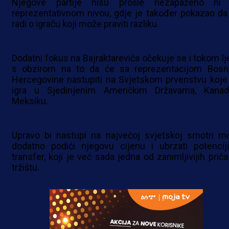
Njegove partije nisu prošle nezapaženo ni
reprezentativnom nivou, gdje je također pokazao da
radi o igraču koji može praviti razliku.
Dodatni fokus na Bajraktarevića očekuje se i tokom lje
s obzirom na to da će sa reprezentacijom Bosn
Hercegovine nastupiti na Svjetskom prvenstvu koje
igra u Sjedinjenim Američkim Državama, Kanad
Meksiku.
Upravo bi nastupi na najvećoj svjetskoj smotri mo
dodatno podići njegovu cijenu i ubrzati potencija
transfer, koji je već sada jedna od zanimljivijih priča
tržištu.