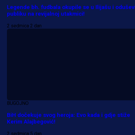
Legende bh. fudbala okupile se u Ilijašu i odušev
publiku na revijalnoj utakmici!
2 sedmica 2 dan
BUGOJNO
BiH dočekuje svog heroja: Evo kada i gdje stiže
Kerim Alajbegović!
2 sedmica 5 dan