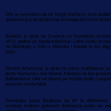
Vrlo je vjerovatno da će Sergej Barbarez zvati dodat
defanzivca, a taj defanzivac bi mogao biti Ermin Bičakč
Bičakčić je igrao za Zmajeve na Svjetskom prvens
2012. godine uz Seada Kolašinca i Edina Džeku te nas
na Mundijalu u SAD-u, Meksiku i Kanadi bi bio šlag
tortu.
Iskusni defanzivac je igrao na startu kvalifikacija za
protiv Rumunije i San Marina. Pokazao se kao produž
Barbarezova ruka na terenu pa možda bude i nagra
pozivom na Mundijal.
Eventualni poziv Bičakčića na SP bi definitivno 
smatran hrabrim potezom Barbareza pošto se rad
igraču koji dolazi iz Premijer lige BiH.