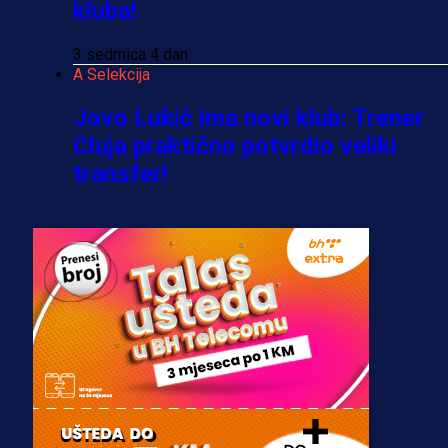
kluba!
3 sedmica 4 dan
A Selekcija
Jovo Lukić ima novi klub: Trener
Cluja praktično potvrdio veliki
transfer!
2 dan 15 h
A Selekcija
Stigla potvrda od predsjednika
kluba: Jovo Lukić uskoro pravi
transfer!?
3 sedmica 3 dan
A Selekcija
Zmajevi dobili veliko pojačanje: