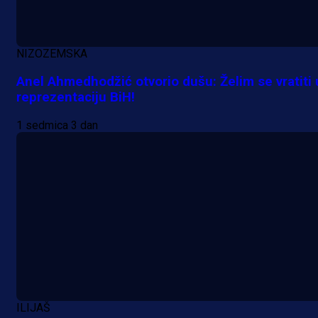
Alajbegovića u Juventus!
21 h 20 min
NIZOZEMSKA
Anel Ahmedhodžić otvorio dušu: Želim se vratiti 
reprezentaciju BiH!
1 sedmica 3 dan
ILIJAŠ