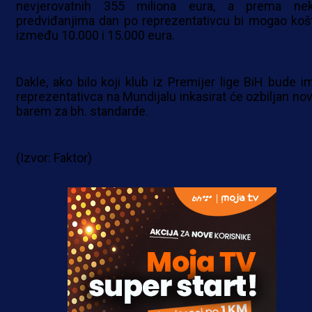
nevjerovatnih 355 miliona eura, a prema ne
predviđanjima dan po reprezentativcu bi mogao košt
između 10.000 i 15.000 eura.
Dakle, ako bilo koji klub iz Premijer lige BiH bude i
reprezentativca na Mundijalu inkasirat će ozbiljan nov
barem za bh. standarde.
(Izvor: Faktor)