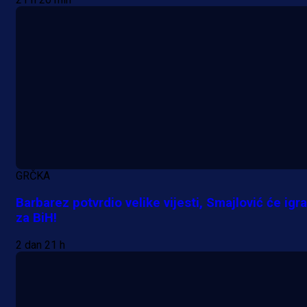
Lukić seli u Bundesligu? Dva
njemačka kluba krenula po bh.
reprezentativca!
21 h 18 min
GRČKA
Barbarez potvrdio velike vijesti, Smajlović će igra
za BiH!
2 dan 21 h