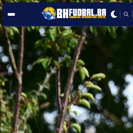
MUNDIJAL
20:53, 24.04.2026
Sergej Barbarez može donijeti veliko
bogatstvo Željezničaru!
Autor:
Redakcija