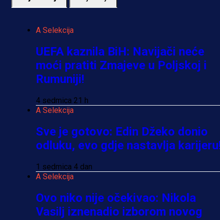
A Selekcija
UEFA kaznila BiH: Navijači neće
moći pratiti Zmajeve u Poljskoj i
Rumuniji!
4 sedmica 21 h
A Selekcija
Sve je gotovo: Edin Džeko donio
odluku, evo gdje nastavlja karijeru
1 sedmica 4 dan
A Selekcija
Ovo niko nije očekivao: Nikola
Vasilj iznenadio izborom novog