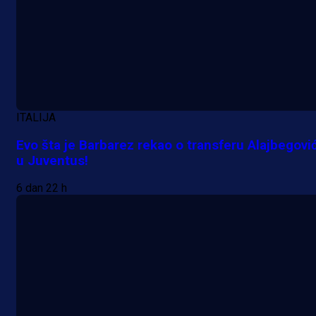
ITALIJA
Evo šta je Barbarez rekao o transferu Alajbegovi
u Juventus!
6 dan 22 h
A Selekcija
Da li je selektor zadovoljan: Evo š
je Barbarez rekao o transferu