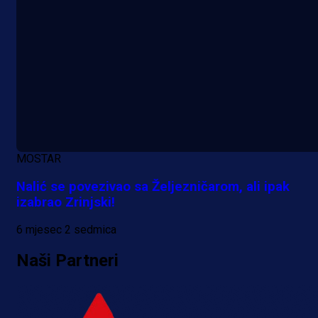
MOSTAR
Nalić se povezivao sa Željezničarom, ali ipak
izabrao Zrinjski!
6 mjesec 2 sedmica
Naši Partneri