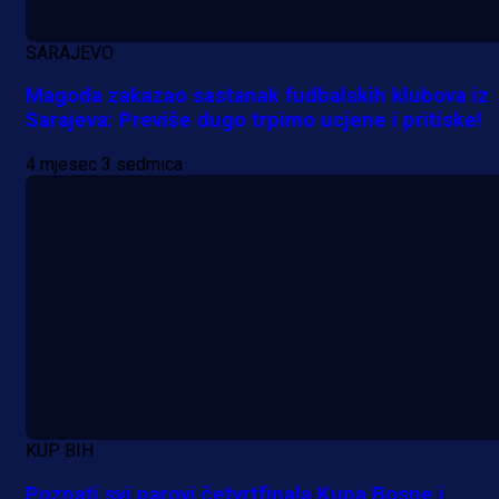
SARAJEVO
Magoda zakazao sastanak fudbalskih klubova iz
Sarajeva: Previše dugo trpimo ucjene i pritiske!
4 mjesec 3 sedmica
Promo vijesti
KUP BIH
Počinje Premijer liga BiH: Pronađi
Poznati svi parovi četvrtfinala Kupa Bosne i
specijale i iskoristi jedinstvenu