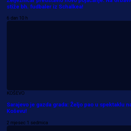
Željezničar predstavio novo pojačanje: Na Grbav
stiže bh. fudbaler iz Schalkea!
6 dan 10 h
KOŠEVO
Sarajevo je gazda grada: Željo pao u spektaklu n
Koševu!
Premijer liga BiH
2 mjesec 1 sedmica
Grbavica se prisjetila Izeta Nanića