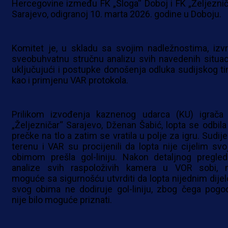
Hercegovine između FK „Sloga“ Doboj i FK „Željeznič
Sarajevo, odigranoj 10. marta 2026. godine u Doboju.
Komitet je, u skladu sa svojim nadležnostima, izvr
sveobuhvatnu stručnu analizu svih navedenih situaci
uključujući i postupke donošenja odluka sudijskog ti
kao i primjenu VAR protokola.
Prilikom izvođenja kaznenog udarca (KU) igrača
„Željezničar“ Sarajevo, Dženan Šabić, lopta se odbila
prečke na tlo a zatim se vratila u polje za igru. Sudij
terenu i VAR su procijenili da lopta nije cijelim svo
obimom prešla gol-liniju. Nakon detaljnog pregled
analize svih raspoloživih kamera u VOR sobi, n
moguće sa sigurnošću utvrditi da lopta nijednim dije
svog obima ne dodiruje gol-liniju, zbog čega pogo
nije bilo moguće priznati.