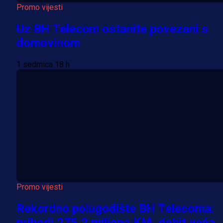
Promo vijesti
Uz BH Telecom ostanite povezani s
domovinom
1 sedmica 18 h
Promo vijesti
Rekordno polugodište BH Telecoma:
prihodi 275,2 miliona KM, dobit veća