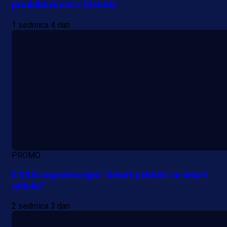
produktivnost u historiji
1 sedmica 4 dan
PROMO
II ESG nagradna igra "Smart pokloni za smart
odluke"
2 sedmica 3 dan