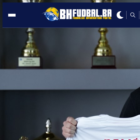
ODGOVOR SAVEZA
11:09, 12.03.2026
Darko Čeferin odgovorio Željezničaru:
Plavi nisu oštećeni protiv Sloge!
Autor:
Redakcija