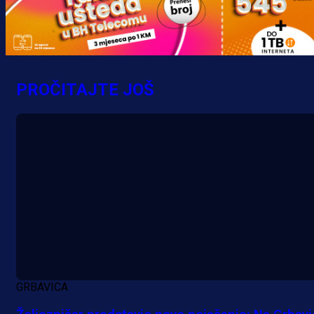
krenuo pobjedom: Plavi slavili na
Grbavici!
7 h 1 min
PROČITAJTE JOŠ
GRBAVICA