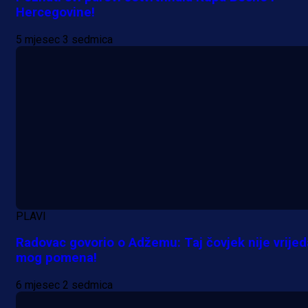
Hercegovine!
ponudu
5 mjesec 3 sedmica
16 h 52 min
A Selekcija
Šta je Barbarez htio poručiti?
Njegova objava dolazi u veoma
zanimljivom trenutku!
1 dan 7 h
Više vijesti
PLAVI
Radovac govorio o Adžemu: Taj čovjek nije vrije
mog pomena!
6 mjesec 2 sedmica