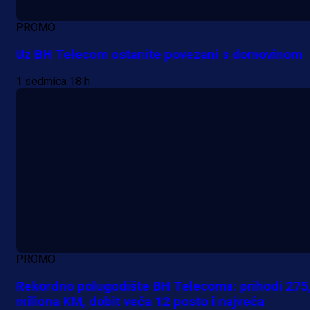
PROMO
Uz BH Telecom ostanite povezani s domovinom
1 sedmica 18 h
PROMO
Rekordno polugodište BH Telecoma: prihodi 275
miliona KM, dobit veća 12 posto i najveća