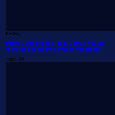
PROMO
MrBit: Isprati kvalifikacije za elitna evropska
takmičenja i preuzmi bonus dobrodošlice!
1 dan 14 h