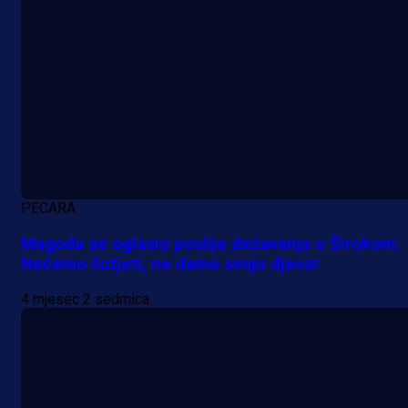
Manijaci razvili posebnu parolu!
7 h 49 min
PECARA
Magoda se oglasio poslije dešavanja u Širokom:
Nećemo šutjeti, ne damo svoju djecu!
4 mjesec 2 sedmica
A Selekcija