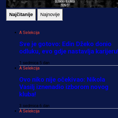
Najčitanije
Najnovije
A Selekcija
Sve je gotovo: Edin Džeko donio
odluku, evo gdje nastavlja karijeru
1 sedmica 5 dan
A Selekcija
Ovo niko nije očekivao: Nikola
Vasilj iznenadio izborom novog
kluba!
3 sedmica 6 dan
A Selekcija