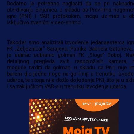
Dodatno je potrebno naglasiti da se pri naknad
utvrđivanju činjenica, u skladu sa Pravilima nogome
igre (PNI) i VAR protokolom, mogu uzimati u ob
isključivo zvanični video-snimci.
Također smo analizirali izvođenje jedanaesterca igr
FK „Željezničar“ Sarajevo, Patrika Gabriela Gatcheva, č
je udarac odbranio golman FK „Sloga“ Doboj. Na
detaljnog pregleda svih raspoloživih kamera, n
moguće tvrditi da golman, u skladu sa PNI, nije i
barem dio jedne noge na gol-liniji u trenutku izvođe
udarca, te stoga nije došlo do kršenja PNI, što je u sk
i sa zaključkom VAR-a u trenutku izvođenja udarca.