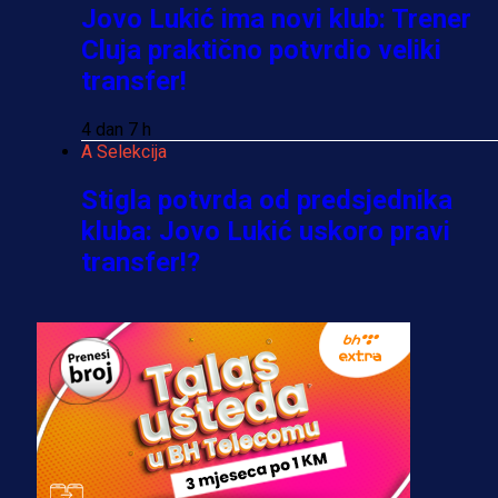
Jovo Lukić ima novi klub: Trener
Cluja praktično potvrdio veliki
transfer!
4 dan 7 h
A Selekcija
Stigla potvrda od predsjednika
kluba: Jovo Lukić uskoro pravi
transfer!?
3 sedmica 5 dan
A Selekcija
Zmajevi dobili veliko pojačanje:
Fudbaler Olympiacosa želi obući
dres BiH!
3 sedmica 4 dan