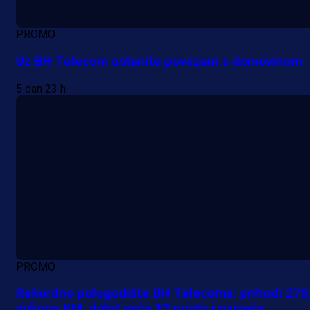
PROMO
Uz BH Telecom ostanite povezani s domovinom
5 dan 23 h
PROMO
Rekordno polugodište BH Telecoma: prihodi 275
miliona KM, dobit veća 12 posto i najveća