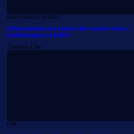
KVALIFIKACIJE ZA EURO
UEFA potvrdila: Evo kada će BiH saznati rivale u
kvalifikacijama za EURO!
1 sedmica 4 dan
A Selekcija
Da li je selektor zadovoljan: Evo š
je Barbarez rekao o transferu
Alajbegovića u Juventus!
18 h 47 min
FIFA