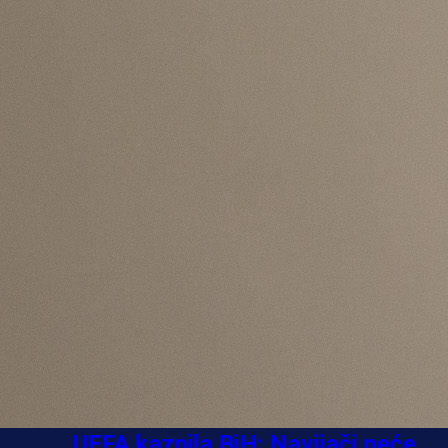
Najčitanije
Najnovije
A Selekcija
UEFA kaznila BiH: Navijači neće