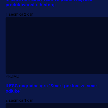
produktivnost u historiji
1 sedmica 2 dan
PROMO
II ESG nagradna igra "Smart pokloni za smart
odluke"
2 sedmica 1 dan