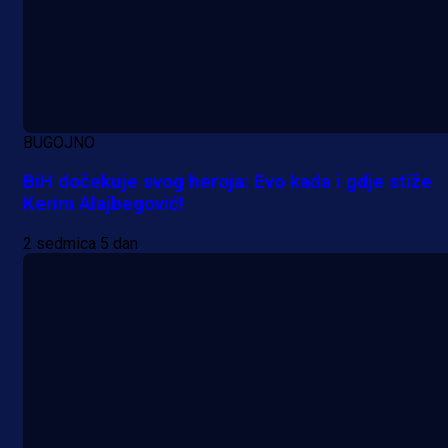
BUGOJNO
BiH dočekuje svog heroja: Evo kada i gdje stiže
Kerim Alajbegović!
2 sedmica 5 dan
A Selekcija