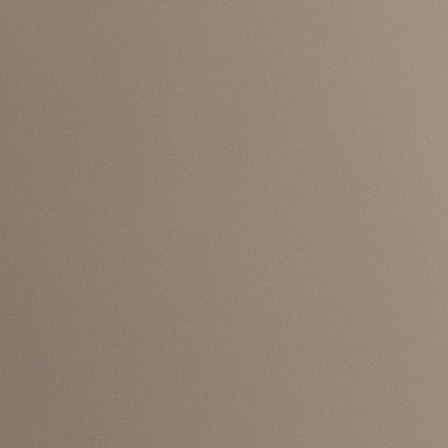
prva četiri kola igrat će se u jednoj du
reprezentativnoj akciji od 24. septembra do 6. oktobra
Posljednja dva kola na rasporedu su od 12. do 
novembra 2026. godine.
#BiH
#Liga nacija