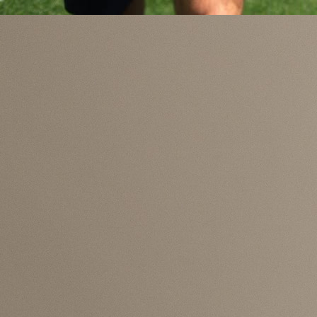
takmičit će se u Ligi B nakon ispadanja iz elitne Lige A.
BiH je bila smještena u drugi jakosni šešir zajedno
Švicarskom, Austrijom i Ukrajinom, dok su nositelji b
Škotska, Mađarska, Poljska i Izrael.
U trećem šeširu nalazili su se Slovenija, Gruzi
Republika Irska i Rumunija, a u četvrtom Šveds
Sjeverna Makedonija, Sjeverna Irska i Kosovo.
napomenemo, BiH nije mogla biti izvučena u grup
Kosovom.
Bosna i Hercegovina je smještena u Grupu D, a rivali
nam: Poljska, Rumunija i Švedska.
Liga nacija počinje krajem septembra 2026. godine