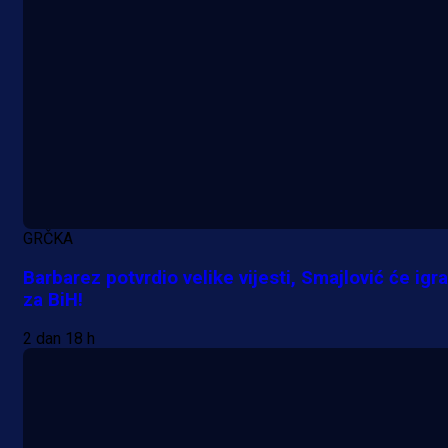
GRČKA
Barbarez potvrdio velike vijesti, Smajlović će igra
za BiH!
A Selekcija
Lukić seli u Bundesligu? Dva
2 dan 18 h
njemačka kluba krenula po bh.
reprezentativca!
18 h 44 min