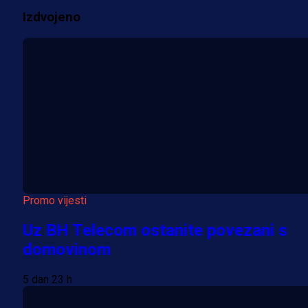
Izdvojeno
Više vijesti
Promo vijesti
Uz BH Telecom ostanite povezani s
domovinom
5 dan 23 h