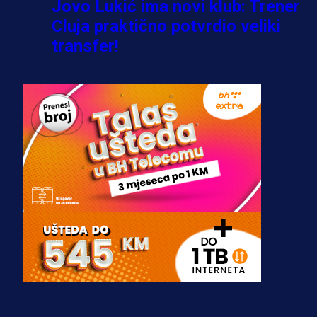
Jovo Lukić ima novi klub: Trener
Cluja praktično potvrdio veliki
transfer!
2 dan 12 h
A Selekcija
Stigla potvrda od predsjednika
kluba: Jovo Lukić uskoro pravi
transfer!?
3 sedmica 3 dan
A Selekcija
Zmajevi dobili veliko pojačanje:
Fudbaler Olympiacosa želi obući
dres BiH!
3 sedmica 2 dan