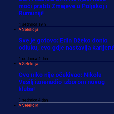
moći pratiti Zmajeve u Poljskoj i
Rumuniji!
4 sedmica 19 h
A Selekcija
Sve je gotovo: Edin Džeko donio
odluku, evo gdje nastavlja karijeru
1 sedmica 4 dan
A Selekcija
Ovo niko nije očekivao: Nikola
Vasilj iznenadio izborom novog
kluba!
3 sedmica 4 dan
A Selekcija