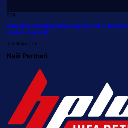
Reprezentativac BiH bi mogao
postati novo pojačanje Hajduka!
FIFA
18 h 49 min
Historijski Mundijal donio nagradu: BiH napredov
na FIFA rang listi!
3 sedmica 17 h
Naši Partneri