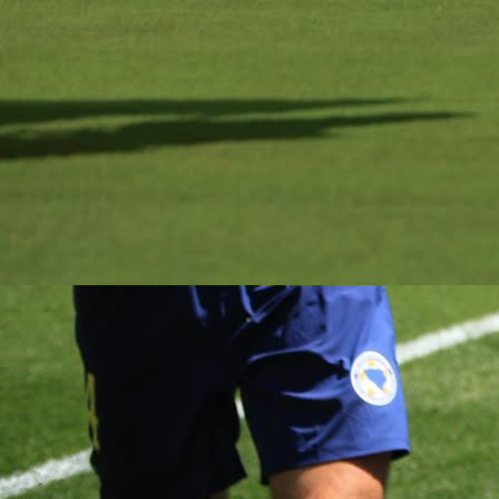
LIGA NACIJA
Nogometna reprezentacija Bosne i Hercegovine sazn
je protivnike u Ligi nacija 2026/27, nakon današn
žrijeba u Briselu.
“Zmajevi”, koje predvodi selektor Sergej Barbar