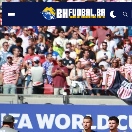
UEFA
18:42, 12.02.2026
Zmajevi saznali rivale u Ligi nacija: Evo
kim igramo!
Autor:
Redakcija