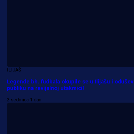
ILIJAŠ
Legende bh. fudbala okupile se u Ilijašu i odušev
publiku na revijalnoj utakmici!
2 sedmica 1 dan