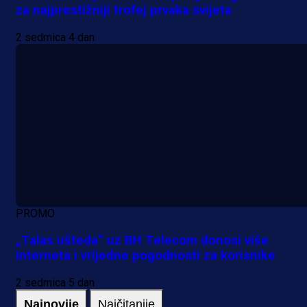
za najprestižniji trofej prvaka svijeta
2 sedmica 4 dan
PROMO
„Talas ušteda“ uz BH Telecom donosi više
interneta i vrijedne pogodnosti za korisnike
2 sedmica 5 dan
Najnovije
Najčitanije