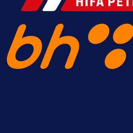
A Selekcija
Brat Kerima Alajbegovića pozvan 
reprezentaciju Njemačke!
18 h 51 min