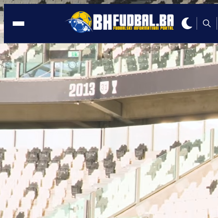
AUSTRIJA
14:54, 04.02.2026
Velikan zagrizao za Alajbegovića: Nud
mu ono što drugi klubovi ne mogu!
Autor:
Redakcija