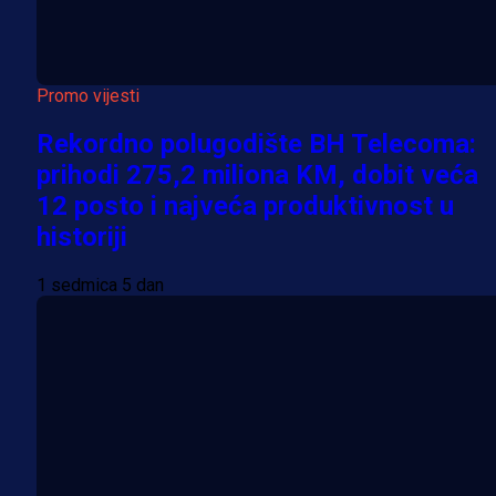
Promo vijesti
Rekordno polugodište BH Telecoma:
prihodi 275,2 miliona KM, dobit veća
12 posto i najveća produktivnost u
historiji
1 sedmica 5 dan