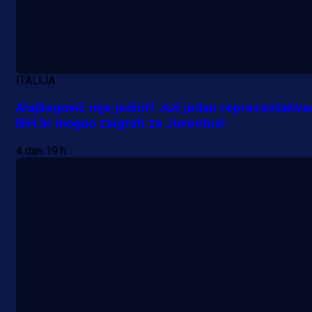
A Selekcija
Sjajna završnica bivšeg Zmaja:
Pogledajte gol Kenana Kodre prot
ITALIJA
Real Madrida!
Alajbegović nije jedini? Još jedan reprezentativa
BiH bi mogao zaigrati za Juventus!
15 h 10 sekunda
4 dan 19 h