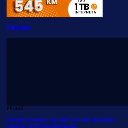
PROMO
PROMO
Počinje Premijer liga BiH: Pronađi specijale i
iskoristi jedinstvenu ponudu