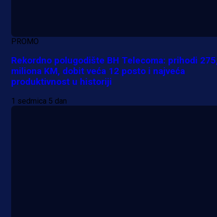
PROMO
Rekordno polugodište BH Telecoma: prihodi 275
miliona KM, dobit veća 12 posto i najveća
produktivnost u historiji
1 sedmica 5 dan