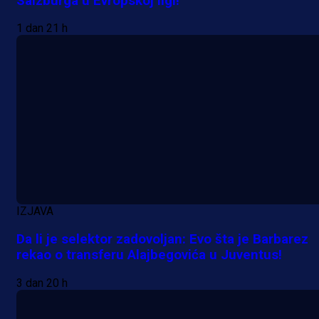
Salzburga u Evropskoj ligi!
13 h 12 sekunda
1 dan 21 h
IZJAVA
Da li je selektor zadovoljan: Evo šta je Barbarez
rekao o transferu Alajbegovića u Juventus!
3 dan 20 h