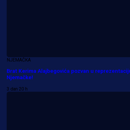
NJEMAČKA
Brat Kerima Alajbegovića pozvan u reprezentacij
Njemačke!
3 dan 20 h