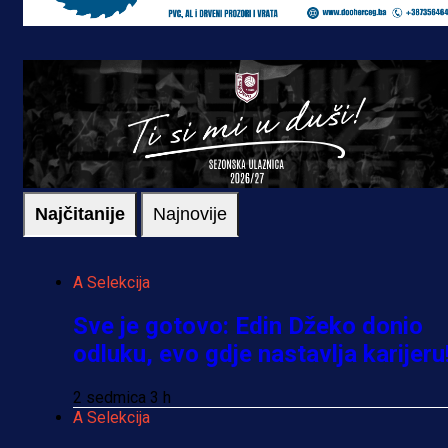
Najčitanije
Najnovije
A Selekcija
Sve je gotovo: Edin Džeko donio
odluku, evo gdje nastavlja karijeru
2 sedmica 3 h
A Selekcija