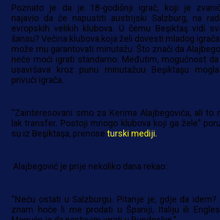
Poznato je da je 18-godišnji igrač, koji je zvani
najavio da će napustiti austrijski Salzburg, na rad
evropskih velikih klubova. U čemu Beşiktaş vidi sv
šansu? Većina klubova koja želi dovesti mladog igrača
može mu garantovati minutažu. Što znači da Alajbego
neće moći igrati standarno. Međutim, mogućnost da
usavršava kroz punu minutažuu Beşiktaşu mogla
privući igrača.
“Zainteresovani smo za Kerima Alajbegovića, ali to n
lak transfer. Postoji mnogo klubova koji ga žele” poruč
su iz Beşiktaşa, prenose
turski mediji.
Alajbegović je prije nekoliko dana rekao:
“Neću ostati u Salzburgu. Pitanje je, gdje da idem?
znam hoće li me prodati u Španiji, Italiju ili Engles
Moguće je da nastavim igrati u Bundesligi.”