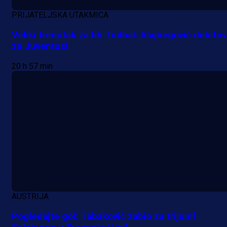
PRIJATELJSKA UTAKMICA
Veliki trenutak za bh. fudbal: Alajbegović debito
za Juventus!
20 h 57 min
Premijer liga BiH
Bez pobjednika u Mostaru:
AUSTRIJA
Sarajevo kiksalo na startu
Pogledajte gol: Tabaković zabio za trijumf
prvenstva!