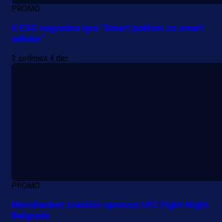
PROMO
II ESG nagradna igra "Smart pokloni za smart
odluke"
2 sedmica 4 dan
PROMO
Meridianbet zvanični sponzor UFC Fight Night
Belgrade