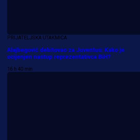
PRIJATELJSKA UTAKMICA
Alajbegović debitovao za Juventus: Kako je
ocijenjen nastup reprezentativca BiH?
16 h 40 min