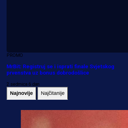
PROMO
MrBit: Registruj se i isprati finale Svjetskog
prvenstva uz bonus dobrodošlice
2 sedmica 6 dan
Najnovije
Najčitanije