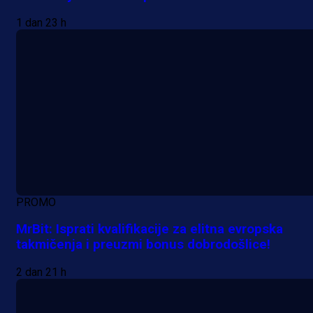
1 dan 23 h
PROMO
MrBit: Isprati kvalifikacije za elitna evropska
takmičenja i preuzmi bonus dobrodošlice!
2 dan 21 h