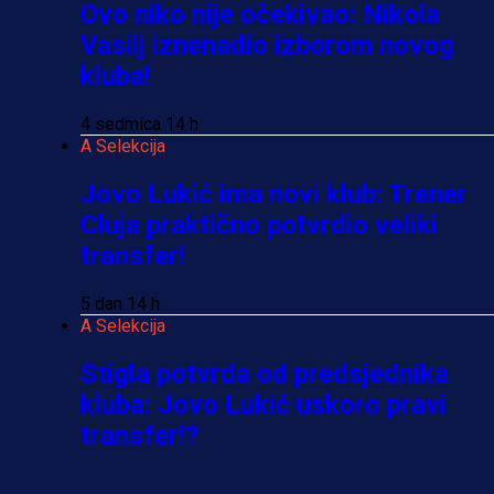
Ovo niko nije očekivao: Nikola
Vasilj iznenadio izborom novog
kluba!
4 sedmica 14 h
A Selekcija
Jovo Lukić ima novi klub: Trener
Cluja praktično potvrdio veliki
transfer!
5 dan 14 h
A Selekcija
Stigla potvrda od predsjednika
kluba: Jovo Lukić uskoro pravi
transfer!?
3 sedmica 6 dan