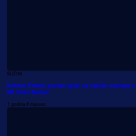
A Selekcija
Da li je selektor zadovoljan: Evo š
je Barbarez rekao o transferu
Alajbegovića u Juventus!
21 h 19 min
BUŽIM
Dženan Eminić postao igrač sa najviše nastupa z
NK Vitez Bužim!
1 godina 8 mjesec