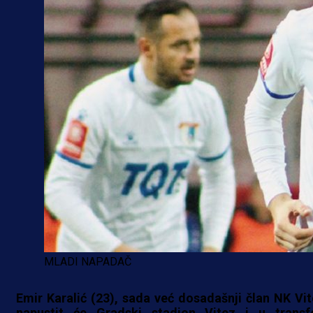
MLADI NAPADAČ
Emir Karalić (23), sada već dosadašnji član NK Vit
napustit će Gradski stadion Vitez i u transf