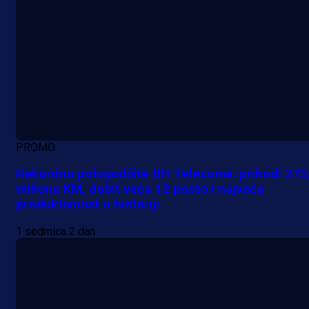
PROMO
Rekordno polugodište BH Telecoma: prihodi 275
miliona KM, dobit veća 12 posto i najveća
produktivnost u historiji
1 sedmica 2 dan