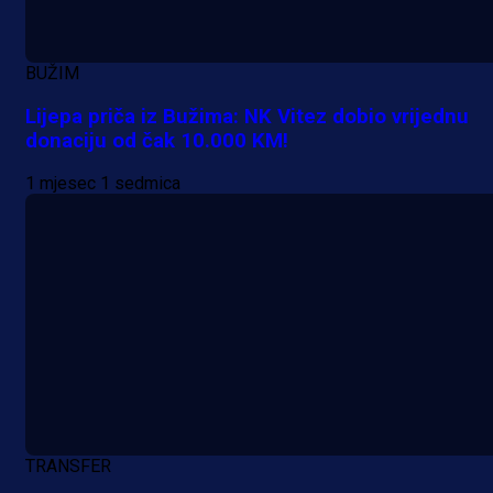
BUŽIM
Lijepa priča iz Bužima: NK Vitez dobio vrijednu
donaciju od čak 10.000 KM!
A Selekcija
Lukić seli u Bundesligu? Dva
1 mjesec 1 sedmica
njemačka kluba krenula po bh.
reprezentativca!
21 h 17 min
TRANSFER