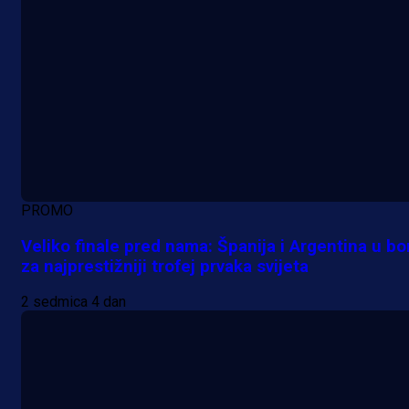
PROMO
Veliko finale pred nama: Španija i Argentina u bo
za najprestižniji trofej prvaka svijeta
2 sedmica 4 dan