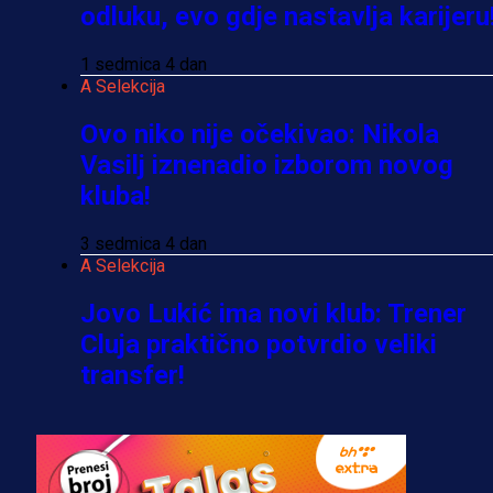
odluku, evo gdje nastavlja karijeru
1 sedmica 4 dan
A Selekcija
Ovo niko nije očekivao: Nikola
Vasilj iznenadio izborom novog
kluba!
3 sedmica 4 dan
A Selekcija
Jovo Lukić ima novi klub: Trener
Cluja praktično potvrdio veliki
transfer!
2 dan 15 h
A Selekcija
Stigla potvrda od predsjednika