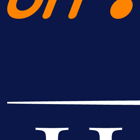
A Selekcija
Brat Kerima Alajbegovića pozvan 
reprezentaciju Njemačke!
21 h 24 min