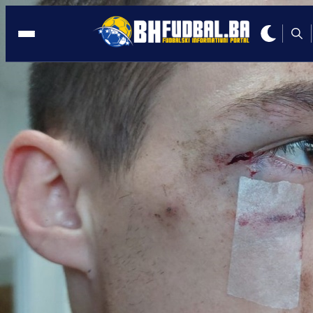
VITEZ
23:07, 03.02.2026
EKSKLUZIVNO: Emir Karalić napušta
Vitez, ide u inostranstvo uz obeštećenj
Autor:
Redakcija