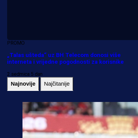
PROMO
„Talas ušteda“ uz BH Telecom donosi više
interneta i vrijedne pogodnosti za korisnike
2 sedmica 5 dan
Najnovije
Najčitanije