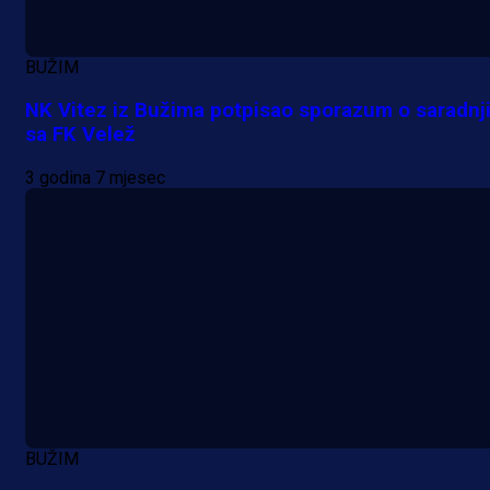
BUŽIM
NK Vitez iz Bužima potpisao sporazum o saradnj
sa FK Velež
3 godina 7 mjesec
BUŽIM