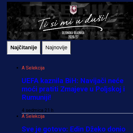
Najčitanije
Najnovije
A Selekcija
UEFA kaznila BiH: Navijači neće
moći pratiti Zmajeve u Poljskoj i
Rumuniji!
4 sedmica 21 h
A Selekcija
Sve je gotovo: Edin Džeko donio