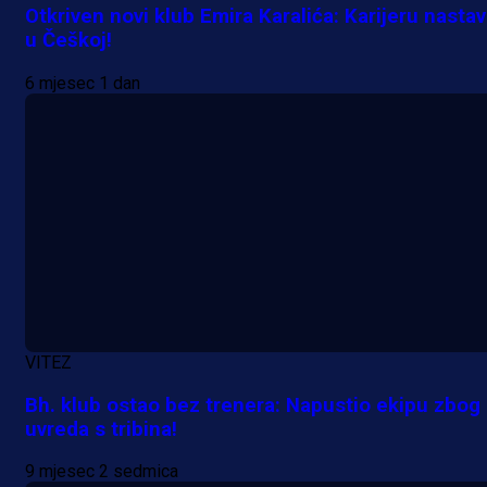
Otkriven novi klub Emira Karalića: Karijeru nastav
u Češkoj!
6 mjesec 1 dan
VITEZ
Bh. klub ostao bez trenera: Napustio ekipu zbog
uvreda s tribina!
9 mjesec 2 sedmica