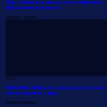
Vitez iz Bužima uz večeru sa svim selekcijama
kluba sumirao polusezonu
4 godina 7 mjesec
A Selekcija
Reprezentativac BiH bi mogao
postati novo pojačanje Hajduka!
VITEZ
21 h 21 min
SRAMOTNO SUĐENJE: Golman iz Bužima dobio
udarac kopačkom u glavu
4 godina 8 mjesec