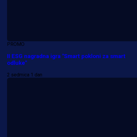
PROMO
II ESG nagradna igra "Smart pokloni za smart
odluke"
2 sedmica 1 dan