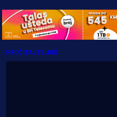
Pogledajte gol: Tabaković zabio z
trijumf Salzburga u Evropskoj ligi!
4 h 33 min
PROČITAJTE JOŠ