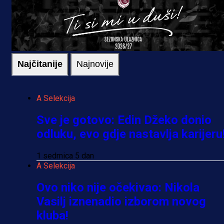
Najčitanije
Najnovije
A Selekcija
Sve je gotovo: Edin Džeko donio
odluku, evo gdje nastavlja karijeru
1 sedmica 5 dan
A Selekcija
Ovo niko nije očekivao: Nikola
Vasilj iznenadio izborom novog
kluba!