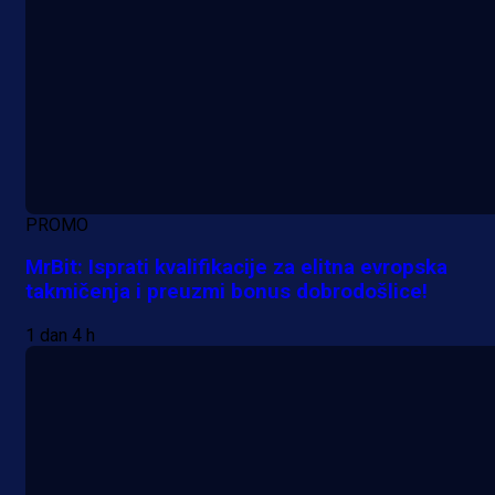
PROMO
MrBit: Isprati kvalifikacije za elitna evropska
takmičenja i preuzmi bonus dobrodošlice!
1 dan 4 h