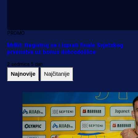
PROMO
MrBit: Registruj se i isprati finale Svjetskog
prvenstva uz bonus dobrodošlice
2 sedmica 5 dan
Najnovije
Najčitanije