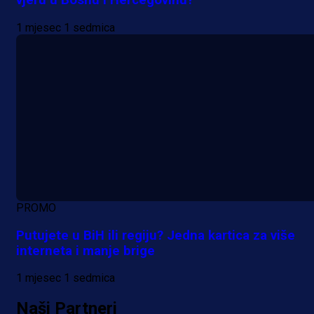
vjeru u Bosnu i Hercegovinu?
1 mjesec 1 sedmica
A Selekcija
Lukić seli u Bundesligu? Dva
njemačka kluba krenula po bh.
reprezentativca!
2 dan 3 h
Više vijesti
PROMO
Putujete u BiH ili regiju? Jedna kartica za više
interneta i manje brige
1 mjesec 1 sedmica
Naši Partneri