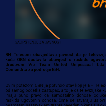
SAOPŠTENJE ZA JAVNOST
BH Telecom obavještava javnost da je televizij
kuća OBN dostavila obavijest o raskidu ugovor
društvom Vip Team United Unipessoal Ld
Comandita za područje BiH.
Ovim potezom OBN je potvrdio stav koji je BH Tele
od samog početka zastupao, a to je da televizijske k
imaju puno pravo da samostalno donose odluk
raskidu ugovornih odnosa, čime se stvaraju uslovi
nesmetan nastavak emitiranja navedenih kanala u okv