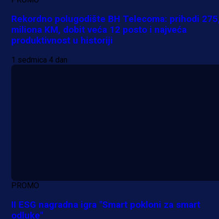
Rekordno polugodište BH Telecoma: prihodi 275
miliona KM, dobit veća 12 posto i najveća
produktivnost u historiji
1 sedmica 4 dan
PROMO
II ESG nagradna igra "Smart pokloni za smart
odluke"