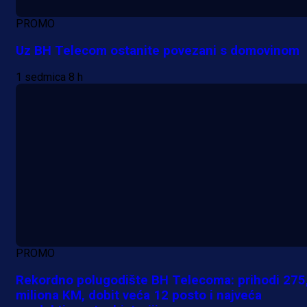
PROMO
Uz BH Telecom ostanite povezani s domovinom
1 sedmica 8 h
Promo vijesti
Počinje Premijer liga BiH: Pronađi
specijale i iskoristi jedinstvenu
ponudu
6 h 40 min
A Selekcija
PROMO
Šta je Barbarez htio poručiti?
Rekordno polugodište BH Telecoma: prihodi 275
miliona KM, dobit veća 12 posto i najveća
Njegova objava dolazi u veoma