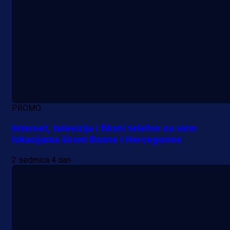
Promo vijesti
MrBit: Isprati kvalifikacije za elitn
evropska takmičenja i preuzmi
PROMO
bonus dobrodošlice!
Internet, televizija i fiksni telefon na svim
lokacijama širom Bosne i Hercegovine
1 dan 4 h
2 sedmica 4 dan