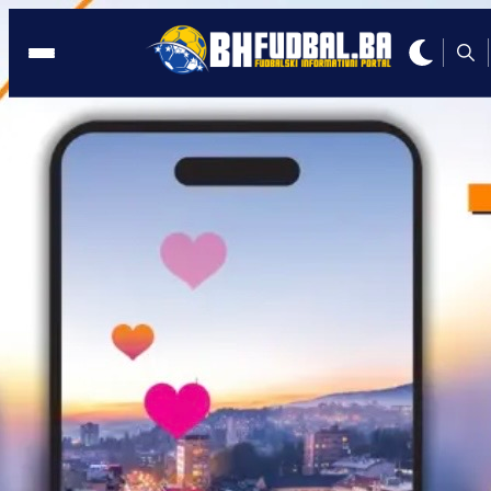
PROMO
17:53, 30.01.2026
OBN ostaje na platformi Moja TV:
Dostavili obavijest o raskidu ugovora s
VIP Team United za BiH