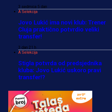
3 sedmica 5 dan
A Selekcija
Jovo Lukić ima novi klub: Trener
Cluja praktično potvrdio veliki
transfer!
3 dan 21 h
A Selekcija
Stigla potvrda od predsjednika
kluba: Jovo Lukić uskoro pravi
transfer!?
3 sedmica 5 dan
A Selekcija
Zmajevi dobili veliko pojačanje:
Fudbaler Olympiacosa želi obući