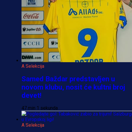
A Selekcija
Samed Baždar predstavljen u
novom klubu, nosit će kultni broj
devet!
47 min 1 sekunda
A Selekcija