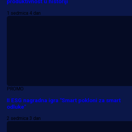
produktivnost u historiji
zanimljivom trenutku!
1 sedmica 4 dan
21 h 8 min
PROMO
II ESG nagradna igra "Smart pokloni za smart
odluke"
2 sedmica 3 dan